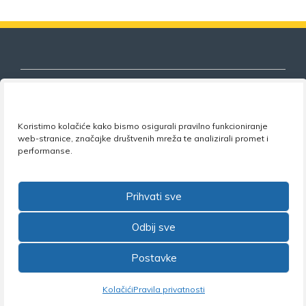
Koristimo kolačiće kako bismo osigurali pravilno funkcioniranje
Nezavisni sindikat znanosti i visokog
web-stranice, značajke društvenih mreža te analizirali promet i
obrazovanja
performanse.
Adresa:
Florijana Andrašeca 18A / VI kat
• 10 000
Zagreb •
Tel:
+385 1 4847 337
•
Email:
uprava@nsz.hr
Prihvati sve
•
Facebook:
NSZVO
Odbij sve
Postavke
©2026 Nezavisni sindikat znanosti i visokog obrazovanja
Kolačići
Pravila privatnosti