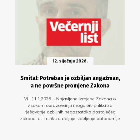
12. siječnja 2026.
Smital: Potreban je ozbiljan angažman,
a ne površne promjene Zakona
VL, 11.1.2026. - Najavljene izmjene Zakona o
visokom obrazovanju mogu biti prilika za
rješavanje ozbiljnih nedostataka postojećeg
zakona, ali i rizik za daljnje slabljenje autonomije
sveučilišta, ovisno o tome hoće li Ministarstvo taj
proces voditi stručno, odgovorno i uključivo
istaknuo je predsjednik Sindikata znanosti dr. sc.