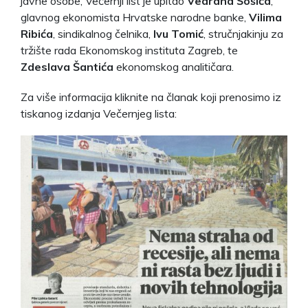
javne osobe, Večernji list je upitao
Vedrana Šošića
,
glavnog ekonomista Hrvatske narodne banke,
Vilima
Ribića
, sindikalnog čelnika,
Ivu Tomić
, stručnjakinju za
tržište rada Ekonomskog instituta Zagreb, te
Zdeslava Šantića
ekonomskog analitičara.
Za više informacija kliknite na članak koji prenosimo iz
tiskanog izdanja Večernjeg lista: