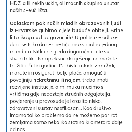
HDZ-a ili nekih uskih, ali moćnih skupina unutar
naših sveučilišta.
Odlaskom pak naših mladih obrazovanih ljudi
iz Hrvatske gubimo cijele buduće obitelji. Brine
li to ikoga od odgovornih?
U politici se odluke
donose tako da se one tiču maksimalno jednog
mandata. Nitko ne gleda dugoročno, a te su
stvari toliko kompleksne da rješenje ne možete
tražiti u četiri godine. Da biste mlade
zadržali
,
morate im osigurati bolje plaće, omogućiti
povoljniju
nekretninu
ili
najam
, treba imati i
razvijene institucije, a mi muku mučimo s
vrtićima gdje nedostaje stručnih odgajatelja,
povjerenje u pravosuđe je izrazito nisko,
zdravstveni sustav neefikasan… Kao društvo
imamo toliko problema da ne možemo parirati
zemljama samo nekoliko stotina kilometara dalje
od nas.