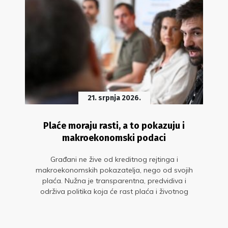
21. srpnja 2026.
Plaće moraju rasti, a to pokazuju i
makroekonomski podaci
Građani ne žive od kreditnog rejtinga i
makroekonomskih pokazatelja, nego od svojih
plaća. Nužna je transparentna, predvidiva i
održiva politika koja će rast plaća i životnog
standarda staviti u središte gospodarskog
razvoja. Glavne su to poruke s okruglog stola
„Sit gladnom ne vjeruje: zašto plaće moraju