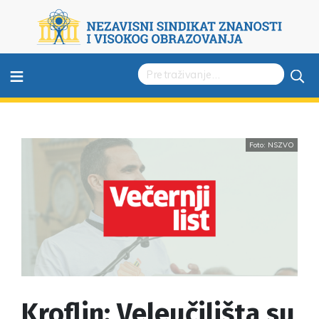
≡
Foto: NSZVO
Kroflin: Veleučilišta su