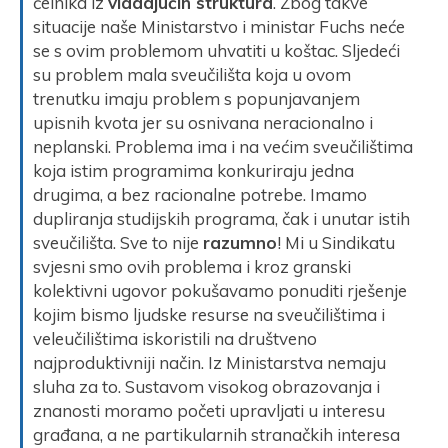
čelnika iz
vladajućih struktura
. Zbog takve
situacije naše Ministarstvo i ministar Fuchs neće
se s ovim problemom uhvatiti u koštac. Sljedeći
su problem mala sveučilišta koja u ovom
trenutku imaju problem s popunjavanjem
upisnih kvota jer su osnivana neracionalno i
neplanski. Problema ima i na većim sveučilištima
koja istim programima konkuriraju jedna
drugima, a bez racionalne potrebe. Imamo
dupliranja studijskih programa, čak i unutar istih
sveučilišta. Sve to nije
razumno
! Mi u Sindikatu
svjesni smo ovih problema i kroz granski
kolektivni ugovor pokušavamo ponuditi rješenje
kojim bismo ljudske resurse na sveučilištima i
veleučilištima iskoristili na društveno
najproduktivniji način. Iz Ministarstva nemaju
sluha za to. Sustavom visokog obrazovanja i
znanosti moramo početi upravljati u interesu
građana, a ne partikularnih stranačkih interesa