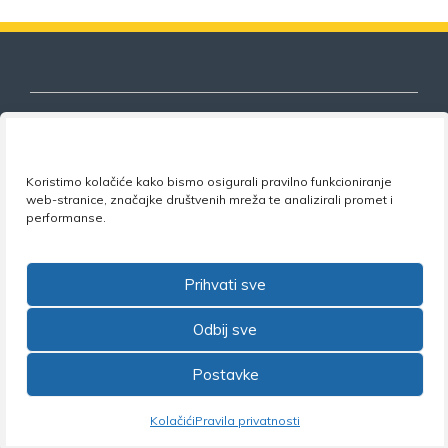
Nezavisni sindikat znanosti i visokog
Koristimo kolačiće kako bismo osigurali pravilno funkcioniranje
web-stranice, značajke društvenih mreža te analizirali promet i
obrazovanja
performanse.
Adresa:
Florijana Andrašeca 18A / VI kat
• 10 000
Zagreb •
Tel:
+385 1 4847 337
•
Email:
uprava@nsz.hr
Prihvati sve
•
Facebook:
NSZVO
Odbij sve
Postavke
©2026 Nezavisni sindikat znanosti i visokog obrazovanja
Kolačići
Pravila privatnosti