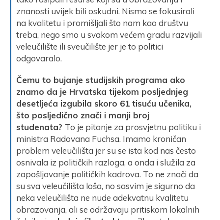
znanosti uvijek bili oskudni. Nismo se fokusirali
na kvalitetu i promišljali što nam kao društvu
treba, nego smo u svakom većem gradu razvijali
veleučilište ili sveučilište jer je to politici
odgovaralo.
Čemu to bujanje studijskih programa ako
znamo da je Hrvatska tijekom posljednjeg
desetljeća izgubila skoro 61 tisuću učenika,
što posljedično znači i manji broj
studenata?
To je pitanje za prosvjetnu politiku i
ministra Radovana Fuchsa. Imamo kroničan
problem veleučilišta jer su se ista kod nas često
osnivala iz političkih razloga, a onda i služila za
zapošljavanje političkih kadrova. To ne znači da
su sva veleučilišta loša, no sasvim je sigurno da
neka veleučilišta ne nude adekvatnu kvalitetu
obrazovanja, ali se održavaju pritiskom lokalnih