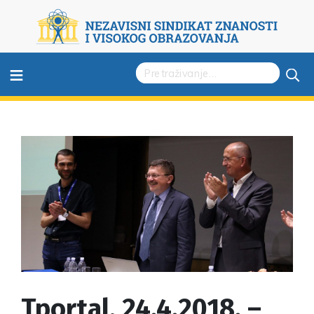
≡
Tportal, 24.4.2018. –