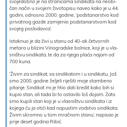
svojedobno je na stranicama sindikata na ne­o­bi­
čan na­čin u svo­jem ži­vo­to­pi­su naveo kako je u 44.
go­di­ni, odno­sno 2000. godine, ‘pod­sta­nar­stvo kod
pri­va­tno­g ga­zde za­mi­je­nio pod­sta­nar­stvom kod
svo­jeg po­slo­dav­ca’.
Istaknuo je da ži­vi u sta­nu od 40-ak če­tvor­nih
me­ta­ra u bli­zi­ni Vi­no­grad­ske bol­ni­ce, ko­ji je u vla­
sništvu sin­di­ka­ta, te da za nje­ga pla­ća na­jam od
700 ku­na.
‘Ži­vim za sin­di­kat, sa sin­di­ka­tom i u sin­di­ka­tu. Još
smo 2000. go­di­ne že­lje­li ri­ješi­ti mo­je stam­be­no
pi­ta­nje. Sin­di­kat mi je htio da­ti kre­dit ka­ko bih si
ku­pio stan, ali ta­da bi to osta­vi­lo loš do­jam. Za­to
smo ku­pi­li stan ko­ji je u vla­sništvu sin­di­ka­ta i iz
ko­je­ga ću ja oti­ći kad na­pu­stim vod­stvo sin­di­ka­ta.
Ži­vim skro­mno u tom mra­čnom sta­nu’, napisao je
prije deset godina Ribić.