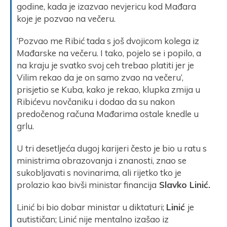
godine, kada je izazvao nevjericu kod Mađara
koje je pozvao na večeru.
‘Pozvao me Ribić tada s još dvojicom kolega iz
Mađarske na večeru. I tako, pojelo se i popilo, a
na kraju je svatko svoj ceh trebao platiti jer je
Vilim rekao da je on samo zvao na večeru’,
prisjetio se Kuba, kako je rekao, klupka zmija u
Ribićevu novčaniku i dodao da su nakon
predočenog računa Mađarima ostale knedle u
grlu.
U tri desetljeća dugoj karijeri često je bio u ratu s
ministrima obrazovanja i znanosti, znao se
sukobljavati s novinarima, ali rijetko tko je
prolazio kao bivši ministar financija
Slavko Linić.
Linić bi bio dobar ministar u diktaturi;
Linić
je
autističan; Linić nije mentalno izašao iz