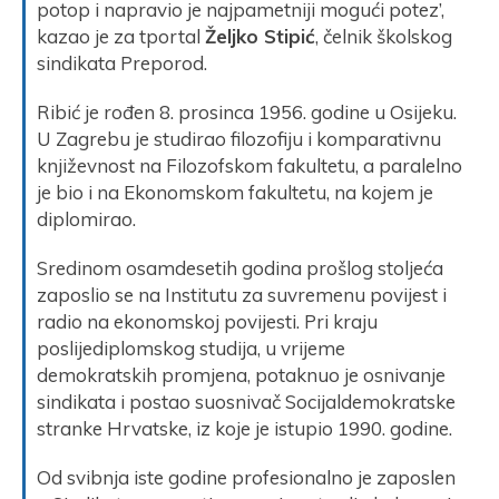
potop i napravio je najpametniji mogući potez’,
kazao je za tportal
Željko Stipić
, čelnik školskog
sindikata Preporod.
Ribić je rođen 8. prosinca 1956. godine u Osijeku.
U Zagrebu je studirao filozofiju i komparativnu
književnost na Filozofskom fakultetu, a paralelno
je bio i na Ekonomskom fakultetu, na kojem je
diplomirao.
Sredinom osamdesetih godina prošlog stoljeća
zaposlio se na Institutu za suvremenu povijest i
radio na ekonomskoj povijesti. Pri kraju
poslijediplomskog studija, u vrijeme
demokratskih promjena, potaknuo je osnivanje
sindikata i postao suosnivač Socijaldemokratske
stranke Hrvatske, iz koje je istupio 1990. godine.
Od svibnja iste godine profesionalno je zaposlen