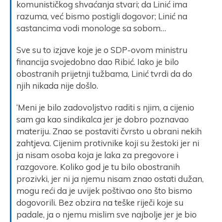
komunističkog shvaćanja stvari; da Linić ima
razuma, već bismo postigli dogovor; Linić na
sastancima vodi monologe sa sobom…
Sve su to izjave koje je o SDP-ovom ministru
financija svojedobno dao Ribić. Iako je bilo
obostranih prijetnji tužbama, Linić tvrdi da do
njih nikada nije došlo.
‘Meni je bilo zadovoljstvo raditi s njim, a cijenio
sam ga kao sindikalca jer je dobro poznavao
materiju. Znao se postaviti čvrsto u obrani nekih
zahtjeva. Cijenim protivnike koji su žestoki jer ni
ja nisam osoba koja je laka za pregovore i
razgovore. Koliko god je tu bilo obostranih
prozivki, jer ni ja njemu nisam znao ostati dužan,
mogu reći da je uvijek poštivao ono što bismo
dogovorili. Bez obzira na teške riječi koje su
padale, ja o njemu mislim sve najbolje jer je bio