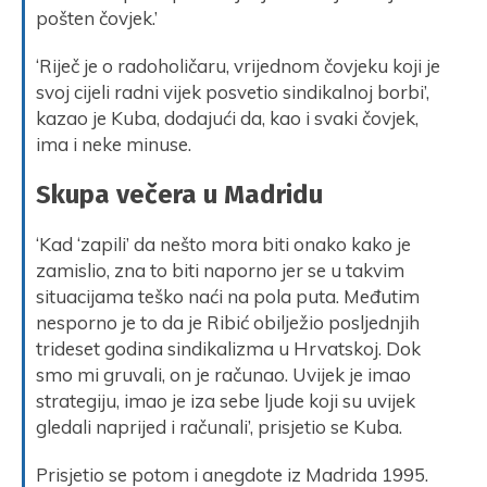
pošten čovjek.’
‘Riječ je o radoholičaru, vrijednom čovjeku koji je
svoj cijeli radni vijek posvetio sindikalnoj borbi’,
kazao je Kuba, dodajući da, kao i svaki čovjek,
ima i neke minuse.
Skupa večera u Madridu
‘Kad ‘zapili’ da nešto mora biti onako kako je
zamislio, zna to biti naporno jer se u takvim
situacijama teško naći na pola puta. Međutim
nesporno je to da je Ribić obilježio posljednjih
trideset godina sindikalizma u Hrvatskoj. Dok
smo mi gruvali, on je računao. Uvijek je imao
strategiju, imao je iza sebe ljude koji su uvijek
gledali naprijed i računali’, prisjetio se Kuba.
Prisjetio se potom i anegdote iz Madrida 1995.