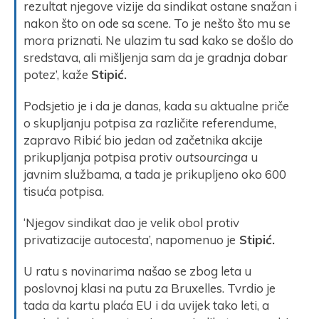
rezultat njegove vizije da sindikat ostane snažan i
nakon što on ode sa scene. To je nešto što mu se
mora priznati. Ne ulazim tu sad kako se došlo do
sredstava, ali mišljenja sam da je gradnja dobar
potez’, kaže
Stipić.
Podsjetio je i da je danas, kada su aktualne priče
o skupljanju potpisa za različite referendume,
zapravo Ribić bio jedan od začetnika akcije
prikupljanja potpisa protiv
outsourcinga
u
javnim službama, a tada je prikupljeno oko 600
tisuća potpisa.
‘Njegov sindikat dao je velik obol protiv
privatizacije autocesta’, napomenuo je
Stipić.
U ratu s novinarima našao se zbog leta u
poslovnoj klasi na putu za Bruxelles. Tvrdio je
tada da kartu plaća EU i da uvijek tako leti, a