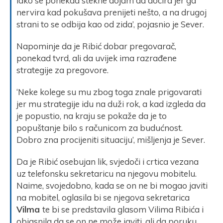
iako se ponekad stekne dojam da docira jer ga
nervira kad pokušava prenijeti nešto, a na drugoj
strani to se odbija kao od zida’, pojasnio je Sever.
Napominje da je Ribić dobar pregovarač,
ponekad tvrd, ali da uvijek ima razrađene
strategije za pregovore.
‘Neke kolege su mu zbog toga znale prigovarati
jer mu strategije idu na duži rok, a kad izgleda da
je popustio, na kraju se pokaže da je to
popuštanje bilo s računicom za budućnost.
Dobro zna procijeniti situaciju’, mišljenja je Sever.
Da je Ribić osebujan lik, svjedoči i crtica vezana
uz telefonsku sekretaricu na njegovu mobitelu.
Naime, svojedobno, kada se on ne bi mogao javiti
na mobitel, oglasila bi se njegova sekretarica
Vilma
te bi se predstavila glasom Vilima Ribića i
objasnila da se on ne može javiti, ali da poruku