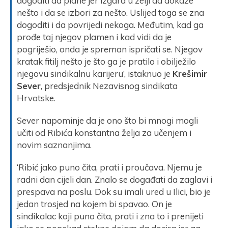
dogoditi da plane jer izgara u želji da dokaže
nešto i da se izbori za nešto. Uslijed toga se zna
dogoditi i da povrijedi nekoga. Međutim, kad ga
prođe taj njegov plamen i kad vidi da je
pogriješio, onda je spreman ispričati se. Njegov
kratak fitilj nešto je što ga je pratilo i obilježilo
njegovu sindikalnu karijeru’, istaknuo je
Krešimir
Sever
, predsjednik Nezavisnog sindikata
Hrvatske.
Sever napominje da je ono što bi mnogi mogli
učiti od Ribića konstantna želja za učenjem i
novim saznanjima.
‘Ribić jako puno čita, prati i proučava. Njemu je
radni dan cijeli dan. Znalo se događati da zaglavi i
prespava na poslu. Dok su imali ured u Ilici, bio je
jedan trosjed na kojem bi spavao. On je
sindikalac koji puno čita, prati i zna to i prenijeti