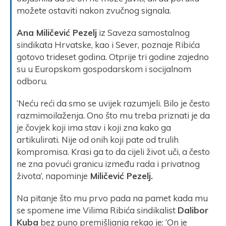
možete ostaviti nakon zvučnog signala.
Ana Miličević Pezelj
iz Saveza samostalnog
sindikata Hrvatske, kao i Sever, poznaje Ribića
gotovo trideset godina. Otprije tri godine zajedno
su u Europskom gospodarskom i socijalnom
odboru.
‘Neću reći da smo se uvijek razumjeli. Bilo je često
razmimoilaženja. Ono što mu treba priznati je da
je čovjek koji ima stav i koji zna kako ga
artikulirati. Nije od onih koji pate od trulih
kompromisa. Krasi ga to da cijeli život uči, a često
ne zna povući granicu između rada i privatnog
života’, napominje
Miličević Pezelj.
Na pitanje što mu prvo pada na pamet kada mu
se spomene ime Vilima Ribića sindikalist
Dalibor
Kuba
bez puno premišljanja rekao je: ‘On je