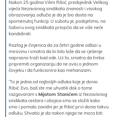
Nakon 25 godina Vilim Ribić, predsjednik Velikog
vijeća Nezavisnog sindikata znanosti i visokog
obrazovanja, odlučio je da je bio dosta na
spomenutoj funkciji. U subotu je, podsjetimo, na
Saboru svog sindikata priopćio da se više neće
kandidirati
Razlog je činjenica da za četiri godine odlazi u
mirovinu i smatra da bi bilo loše da se rješenje
naprasno traži kad ode. Uz to, smatra da treba
pripremiti organizaciju da ne ovisi o jednom
čovjeku i da funkcionira kao mehanizam.
‘To je jedna od najboljih odluka koje je donio
Ribić. Evo, baš ste me uhvatili dok o tome
razgovaram s
Mijatom Stanićem
iz Nezavisnog
sindikata cestara i obojica smo se složili kako
smo i pomalo zavidni jer je Ribić prvi donio takvu
odluku. Shvatio je da nakon njega ne mora biti