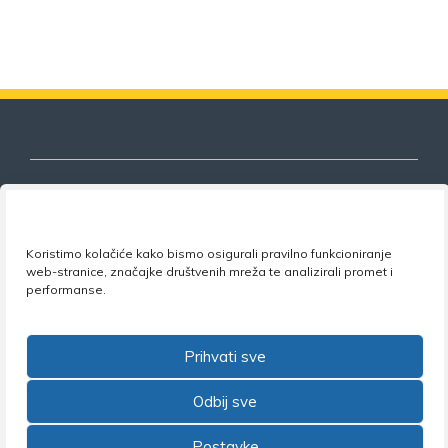
Nezavisni sindikat znanosti i visokog
Koristimo kolačiće kako bismo osigurali pravilno funkcioniranje
obrazovanja
web-stranice, značajke društvenih mreža te analizirali promet i
performanse.
Adresa:
Florijana Andrašeca 18A / VI kat
• 10 000
Zagreb •
Tel:
+385 1 4847 337
•
Email:
uprava@nsz.hr
•
Facebook:
NSZVO
Prihvati sve
Odbij sve
Postavke