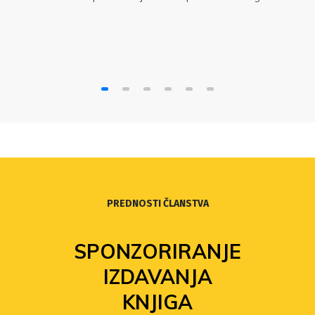
standarda staviti u središte gospodarskog
razvoja. Glavne su to poruke s okruglog stola
„Sit gladnom ne vjeruje: zašto plaće moraju
rasti?“ u organizaciji Sindikata znanosti i
Sindikata Preporod.
PREDNOSTI ČLANSTVA
SPONZORIRANJE
IZDAVANJA
KNJIGA