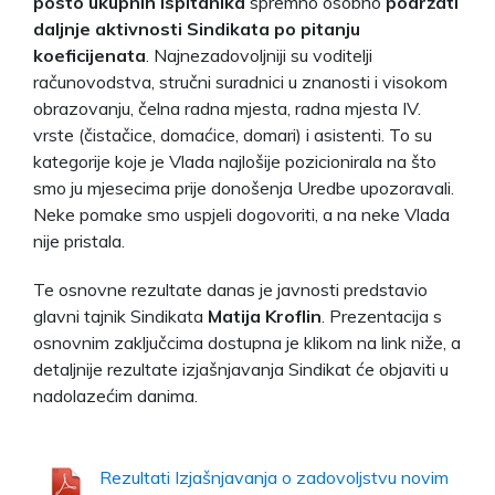
posto ukupnih ispitanika
spremno osobno
podržati
daljnje aktivnosti Sindikata po pitanju
koeficijenata
. Najnezadovoljniji su voditelji
računovodstva, stručni suradnici u znanosti i visokom
obrazovanju, čelna radna mjesta, radna mjesta IV.
vrste (čistačice, domaćice, domari) i asistenti. To su
kategorije koje je Vlada najlošije pozicionirala na što
smo ju mjesecima prije donošenja Uredbe upozoravali.
Neke pomake smo uspjeli dogovoriti, a na neke Vlada
nije pristala.
Te osnovne rezultate danas je javnosti predstavio
glavni tajnik Sindikata
Matija Kroflin
. Prezentacija s
osnovnim zaključcima dostupna je klikom na link niže, a
detaljnije rezultate izjašnjavanja Sindikat će objaviti u
nadolazećim danima.
Rezultati Izjašnjavanja o zadovoljstvu novim