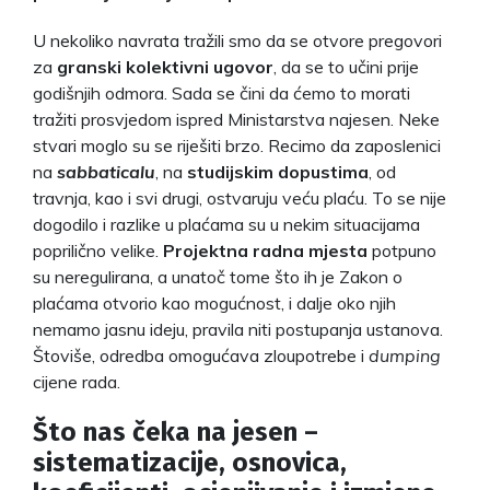
U nekoliko navrata tražili smo da se otvore pregovori
za
granski kolektivni ugovor
, da se to učini prije
godišnjih odmora. Sada se čini da ćemo to morati
tražiti prosvjedom ispred Ministarstva najesen. Neke
stvari moglo su se riješiti brzo. Recimo da zaposlenici
na
sabbaticalu
, na
studijskim dopustima
, od
travnja, kao i svi drugi, ostvaruju veću plaću. To se nije
dogodilo i razlike u plaćama su u nekim situacijama
poprilično velike.
Projektna radna mjesta
potpuno
su neregulirana, a unatoč tome što ih je Zakon o
plaćama otvorio kao mogućnost, i dalje oko njih
nemamo jasnu ideju, pravila niti postupanja ustanova.
Štoviše, odredba omogućava zloupotrebe i
dumping
cijene rada.
Što nas čeka na jesen –
sistematizacije, osnovica,