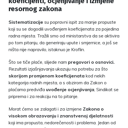
koeficijenti, ocjenjivanje i izmjene
resornog zakona
Sistematizacije
su popravni ispit za manje propuste
koji su se dogodili uvođenjem koeficijenata za pojedina
radna mjesta. Tražili smo od ministarstva da se aktivira
po tom pitanju, da generiraju upute i smjernice, a još se
ništa nije napravilo, istaknuo je Kroflin.
Što se tiče plaće, slijede nam
pregovori o osnovici.
Rezultati izjašnjavanja ukazuju na potrebu za što
skorijom promjenom koeficijenata
kod nekih
kategorija radnih mjesta, a s obzirom da Zakon o
plaćama predviđa
uvođenje ocjenjivanja
, Sindikat se
priprema i za reakciju na to pitanje.
Morat ćemo se zalagati i za izmjene
Zakona o
visokom obrazovanju i znanstvenoj djelatnosti
koji ima propusta, nedorečenosti i problema. Jedan od