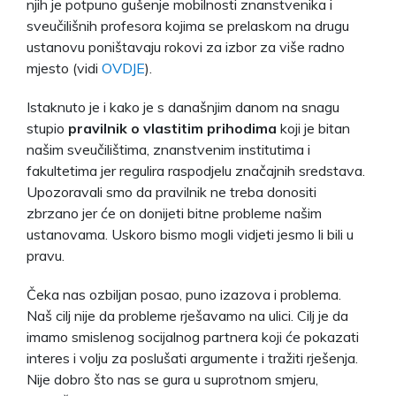
njih je potpuno gušenje mobilnosti znanstvenika i
sveučilišnih profesora kojima se prelaskom na drugu
ustanovu poništavaju rokovi za izbor za više radno
mjesto (vidi
OVDJE
).
Istaknuto je i kako je s današnjim danom na snagu
stupio
pravilnik o vlastitim prihodima
koji je bitan
našim sveučilištima, znanstvenim institutima i
fakultetima jer regulira raspodjelu značajnih sredstava.
Upozoravali smo da pravilnik ne treba donositi
zbrzano jer će on donijeti bitne probleme našim
ustanovama. Uskoro bismo mogli vidjeti jesmo li bili u
pravu.
Čeka nas ozbiljan posao, puno izazova i problema.
Naš cilj nije da probleme rješavamo na ulici. Cilj je da
imamo smislenog socijalnog partnera koji će pokazati
interes i volju za poslušati argumente i tražiti rješenja.
Nije dobro što nas se gura u suprotnom smjeru,