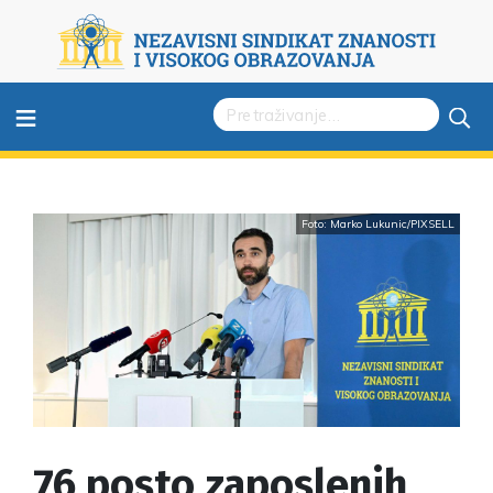
≡
Foto: Marko Lukunic/PIXSELL
76 posto zaposlenih