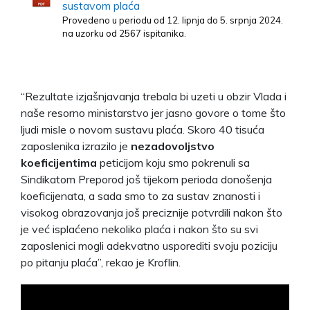
sustavom plaća
Provedeno u periodu od 12. lipnja do 5. srpnja 2024.
na uzorku od 2567 ispitanika.
“Rezultate izjašnjavanja trebala bi uzeti u obzir Vlada i
naše resorno ministarstvo jer jasno govore o tome što
ljudi misle o novom sustavu plaća. Skoro 40 tisuća
zaposlenika izrazilo je
nezadovoljstvo
koeficijentima
peticijom koju smo pokrenuli sa
Sindikatom Preporod još tijekom perioda donošenja
koeficijenata, a sada smo to za sustav znanosti i
visokog obrazovanja još preciznije potvrdili nakon što
je već isplaćeno nekoliko plaća i nakon što su svi
zaposlenici mogli adekvatno usporediti svoju poziciju
po pitanju plaća”, rekao je Kroflin.