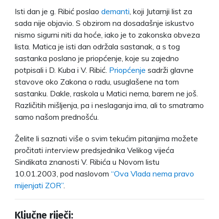
Isti dan je g. Ribić poslao
demanti
, koji Jutarnji list za
sada nije objavio. S obzirom na dosadašnje iskustvo
nismo sigurni niti da hoće, iako je to zakonska obveza
lista. Matica je isti dan održala sastanak, a s tog
sastanka poslano je priopćenje, koje su zajedno
potpisali i D. Kuba i V. Ribić.
Priopćenje
sadrži glavne
stavove oko Zakona o radu, usuglašene na tom
sastanku. Dakle, raskola u Matici nema, barem ne još.
Različitih mišljenja, pa i neslaganja ima, ali to smatramo
samo našom prednošću.
Želite li saznati više o svim tekućim pitanjima možete
pročitati
interview
predsjednika Velikog vijeća
Sindikata znanosti V. Ribića u Novom listu
10.01.2003, pod naslovom
“Ova Vlada nema pravo
mijenjati ZOR”
.
Ključne riječi: