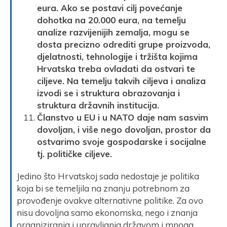
eura. Ako se postavi cilj povećanje
dohotka na 20.000 eura, na temelju
analize razvijenijih zemalja, mogu se
dosta precizno odrediti grupe proizvoda,
djelatnosti, tehnologije i tržišta kojima
Hrvatska treba ovladati da ostvari te
ciljeve. Na temelju takvih ciljeva i analiza
izvodi se i struktura obrazovanja i
struktura državnih institucija.
Članstvo u EU i u NATO daje nam sasvim
dovoljan, i više nego dovoljan, prostor da
ostvarimo svoje gospodarske i socijalne
tj. političke ciljeve.
Jedino što Hrvatskoj sada nedostaje je politika
koja bi se temeljila na znanju potrebnom za
provođenje ovakve alternativne politike. Za ovo
nisu dovoljna samo ekonomska, nego i znanja
organiziranja i upravljanja državom i mnoga