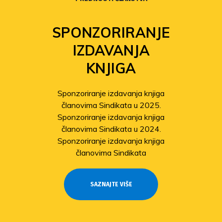
FOND
SOLIDARNOSTI
Povećanje isplata iz Fonda
solidarnosti
Sindikat pomaže članovima
pogođenima potresom
Odobrene isplate pomoći članovima
stradalima u potresu
SAZNAJTE VIŠE