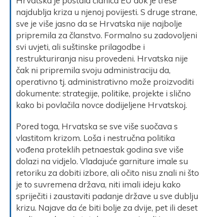
Hrvatska je postala članica EU dok je trese
najdublja kriza u njenoj povijesti. S druge strane,
sve je više jasno da se Hrvatska nije najbolje
pripremila za članstvo. Formalno su zadovoljeni
svi uvjeti, ali suštinske prilagodbe i
restrukturiranja nisu provedeni. Hrvatska nije
čak ni pripremila svoju administraciju da,
operativno tj. administrativno može proizvoditi
dokumente: strategije, politike, projekte i slično
kako bi povlačila novce dodijeljene Hrvatskoj.
Pored toga, Hrvatska se sve više suočava s
vlastitom krizom. Loša i nestručna politika
vođena proteklih petnaestak godina sve više
dolazi na vidjelo. Vladajuće garniture imale su
retoriku za dobiti izbore, ali očito nisu znali ni što
je to suvremena država, niti imali ideju kako
spriječiti i zaustaviti padanje države u sve dublju
krizu. Najave da će biti bolje za dvije, pet ili deset