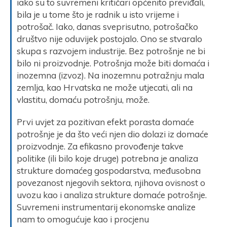
iako su to suvremeni kritičari općenito previđali,
bila je u tome što je radnik u isto vrijeme i
potrošač. Iako, danas sveprisutno, potrošačko
društvo nije oduvijek postojalo. Ono se stvaralo
skupa s razvojem industrije. Bez potrošnje ne bi
bilo ni proizvodnje. Potrošnja može biti domaća i
inozemna (izvoz). Na inozemnu potražnju mala
zemlja, kao Hrvatska ne može utjecati, ali na
vlastitu, domaću potrošnju, može.
Prvi uvjet za pozitivan efekt porasta domaće
potrošnje je da što veći njen dio dolazi iz domaće
proizvodnje. Za efikasno provođenje takve
politike (ili bilo koje druge) potrebna je analiza
strukture domaćeg gospodarstva, međusobna
povezanost njegovih sektora, njihova ovisnost o
uvozu kao i analiza strukture domaće potrošnje.
Suvremeni instrumentarij ekonomske analize
nam to omogućuje kao i procjenu