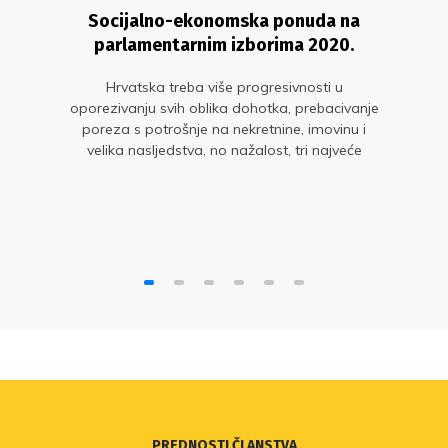
Socijalno-ekonomska ponuda na
parlamentarnim izborima 2020.
Hrvatska treba više progresivnosti u
oporezivanju svih oblika dohotka, prebacivanje
poreza s potrošnje na nekretnine, imovinu i
velika nasljedstva, no nažalost, tri najveće
političke opcije ne nude takve ideje.
PREDNOSTI ČLANSTVA