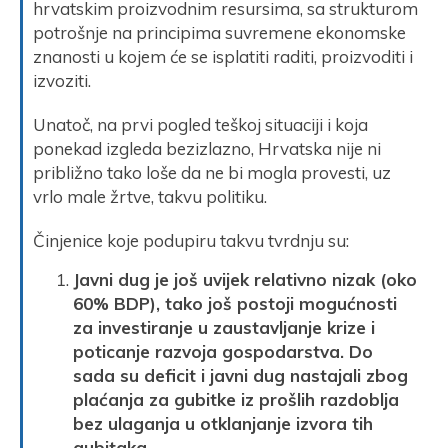
hrvatskim proizvodnim resursima, sa strukturom
potrošnje na principima suvremene ekonomske
znanosti u kojem će se isplatiti raditi, proizvoditi i
izvoziti.
Unatoč, na prvi pogled teškoj situaciji i koja
ponekad izgleda bezizlazno, Hrvatska nije ni
približno tako loše da ne bi mogla provesti, uz
vrlo male žrtve, takvu politiku.
Činjenice koje podupiru takvu tvrdnju su:
Javni dug je još uvijek relativno nizak (oko
60% BDP), tako još postoji mogućnosti
za investiranje u zaustavljanje krize i
poticanje razvoja gospodarstva. Do
sada su deficit i javni dug nastajali zbog
plaćanja za gubitke iz prošlih razdoblja
bez ulaganja u otklanjanje izvora tih
gubitaka.