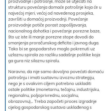
proizvodnje i potrošnje, može se utjecati na
strukturu povećanja domaće potrošnje koja će u
najvećoj mjeri, većoj od navedenog prosjeka,
završiti u domaćoj proizvodnji. Povećanje
proizvodnje potiče porast zapošljavanja,
nacionalnog dohotka i povećanje porezne baze,
što uz iste ili manje porezne stope dovodi do
smanjenja proračunskog deficita i javnog duga.
Tako bi se gospodarstvo moglo pokrenuti uz
uzlaznu spirala za razliku sadašnje politike koja
ga gura niz silaznu spiralu.
Naravno, da nije samo dovoljno povećati domaću
potrošnju i imati sustavnu izvoznu strategiju,
nego je s ovakvim ciljem potrebno uskladiti
ostale politike (monetarnu, tečajnu, industrijsku,
regionalnu, poljoprivrednu, socijalnu,
obrazovnu),.. Treba započeti proces izgradnje
cijelog gospodarskog sustava usklađenog s