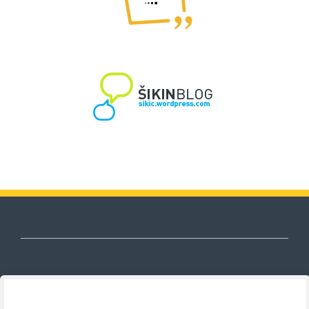
Nezavisni sindikat znanosti i visokog