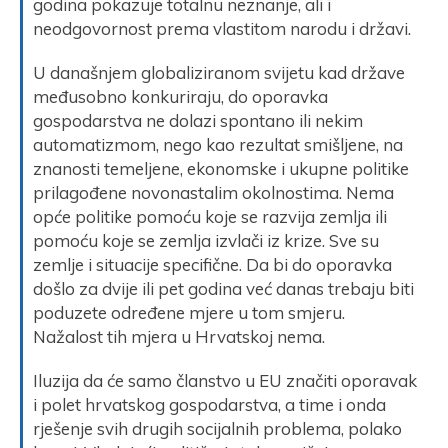
godina pokazuje totalnu neznanje, ali i
neodgovornost prema vlastitom narodu i državi.
U današnjem globaliziranom svijetu kad države
međusobno konkuriraju, do oporavka
gospodarstva ne dolazi spontano ili nekim
automatizmom, nego kao rezultat smišljene, na
znanosti temeljene, ekonomske i ukupne politike
prilagođene novonastalim okolnostima. Nema
opće politike pomoću koje se razvija zemlja ili
pomoću koje se zemlja izvlači iz krize. Sve su
zemlje i situacije specifične. Da bi do oporavka
došlo za dvije ili pet godina već danas trebaju biti
poduzete određene mjere u tom smjeru.
Nažalost tih mjera u Hrvatskoj nema.
Iluzija da će samo članstvo u EU značiti oporavak
i polet hrvatskog gospodarstva, a time i onda
rješenje svih drugih socijalnih problema, polako