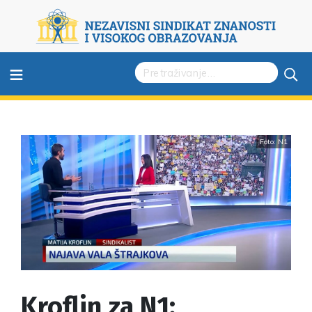
≡
Foto: N1
Kroflin za N1: