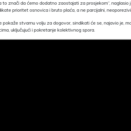
 a to znači da ćemo dodatno zaostajati za prosjekom“, naglasio je
ikate prioritet osnovica i bruto plaća, a ne parcijalni, neoporeziv
pokaže stvarnu volju za dogovor, sindikati će se, najavio je, mor
cima, uključujući i pokretanje kolektivnog spora.