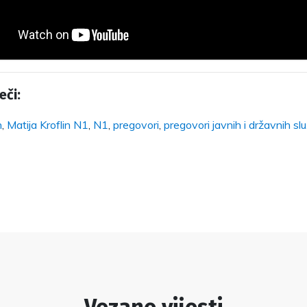
eči:
n
,
Matija Kroflin N1
,
N1
,
pregovori
,
pregovori javnih i državnih slu
Vezane vijesti