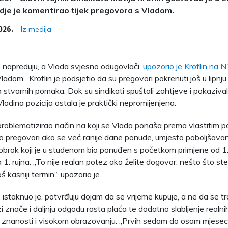
 gdje je komentirao tijek pregovora s Vladom.
Iz medija
2026.
 napreduju, a Vlada svjesno odugovlači,
upozorio je Kroflin na 
ladom. Kroflin je podsjetio da su pregovori pokrenuti još u lipnj
 stvarnih pomaka. Dok su sindikati spuštali zahtjeve i pokaziva
adina pozicija ostala je praktički nepromijenjena.
roblematizirao način na koji se Vlada ponaša prema vlastitim 
to pregovori ako se već ranije dane ponude, umjesto poboljšavan
 obrok koji je u studenom bio ponuđen s početkom primjene od 1. 
1. rujna. „To nije realan potez ako želite dogovor: nešto što ste
š kasniji termin“, upozorio je.
 istaknuo je, potvrđuju dojam da se vrijeme kupuje, a ne da se tra
zi znače i daljnju odgodu rasta plaća te dodatno slabljenje realni
u znanosti i visokom obrazovanju. „Prvih sedam do osam mjese