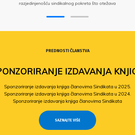
razjedinjenošću sindikalnog pokreta što otežava
zaštitu prava zaposlenih i usporava ostvarivanje
zajedničkih ciljeva
PREDNOSTI ČLANSTVA
PONZORIRANJE IZDAVANJA KNJI
Sponzoriranje izdavanja knjiga članovima Sindikata u 2025.
Sponzoriranje izdavanja knjiga članovima Sindikata u 2024.
Sponzoriranje izdavanja knjiga članovima Sindikata
SAZNAJTE VIŠE