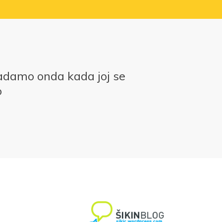
adamo onda kada joj se
o