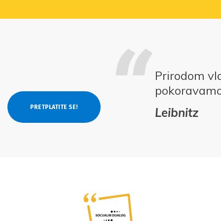
Prirodom vl
pokoravam
Leibnitz