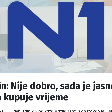
in: Nije dobro, sada je jas
a kupuje vrijeme
26. – Glavni tajnik Sindikata Matija Kroflin gostovao je u e