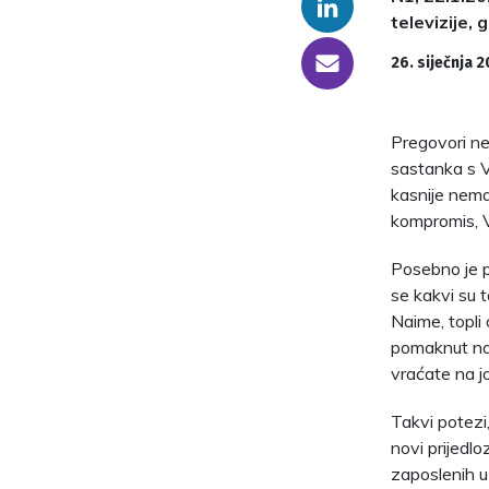
Linkedin
televizije,
someone@yoursite.com
26. siječnja 
Pregovori ne
sastanka s V
kasnije nema
kompromis, Vl
Posebno je p
se kakvi su 
Naime, topli
pomaknut na 
vraćate na jo
Takvi potezi,
novi prijedlo
zaposlenih 