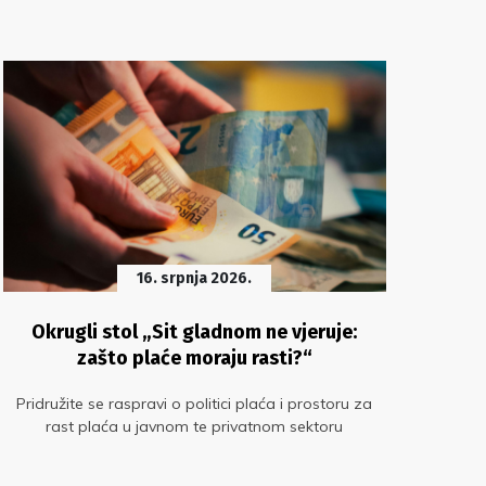
16. srpnja 2026.
Okrugli stol „Sit gladnom ne vjeruje:
Mi
zašto plaće moraju rasti?“
N1
Faku
Pridružite se raspravi o politici plaća i prostoru za
u
rast plaća u javnom te privatnom sektoru
Novo