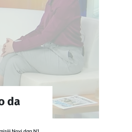
no da
misiji Novi dan N1