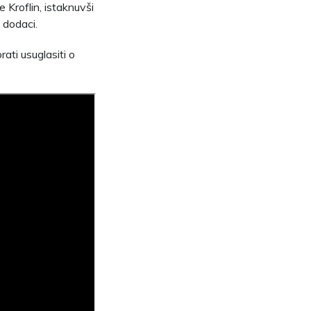
 Kroflin, istaknuvši
i dodaci.
ati usuglasiti o