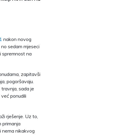
N1
nakon novog
u, no sedam mjeseci
li spremnost na
ponudama, zapitavši
ja, pogoršavaju.
travnja, sada je
 već ponudili
ži rješenje. Uz to,
h primanja
ci nema nikakvog