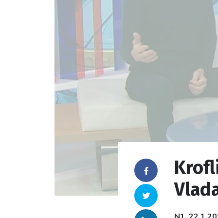
Krofl
Facebook
Vlad
Twitter
N1, 22.1.20