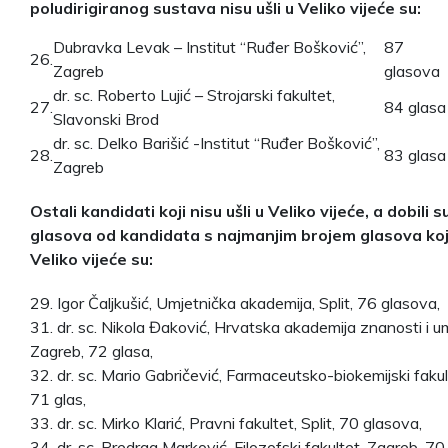
poludirigiranog sustava nisu ušli u Veliko vijeće su:
Dubravka Levak – Institut “Ruđer Bošković”,
87
26.
Zagreb
glasova
dr. sc. Roberto Lujić – Strojarski fakultet,
27.
84 glasa
Slavonski Brod
dr. sc. Delko Barišić -Institut “Ruđer Bošković”,
28.
83 glasa
Zagreb
Ostali kandidati koji nisu ušli u Veliko vijeće, a dobili s
glasova od kandidata s najmanjim brojem glasova koji
Veliko vijeće su:
29. Igor Čaljkušić, Umjetnička akademija, Split, 76 glasova,
31. dr. sc. Nikola Đaković, Hrvatska akademija znanosti i um
Zagreb, 72 glasa,
32. dr. sc. Mario Gabričević, Farmaceutsko-biokemijski fakul
71 glas,
33. dr. sc. Mirko Klarić, Pravni fakultet, Split, 70 glasova,
34. dr. sc. Predrag Marković, Filozofski fakultet, Zagreb, 70