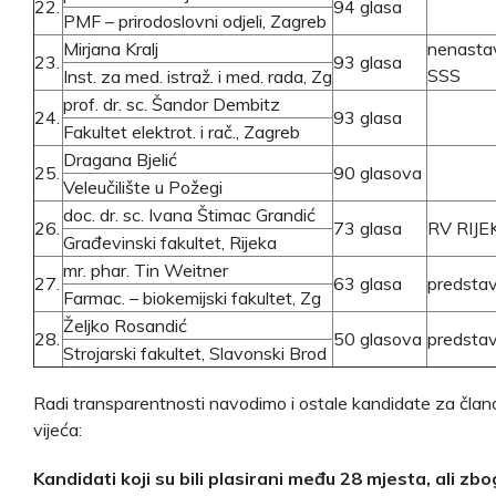
22.
94 glasa
PMF – prirodoslovni odjeli, Zagreb
Mirjana Kralj
nenasta
23.
93 glasa
SSS
Inst. za med. istraž. i med. rada, Zg
prof. dr. sc. Šandor Dembitz
24.
93 glasa
Fakultet elektrot. i rač., Zagreb
Dragana Bjelić
25.
90 glasova
Veleučilište u Požegi
doc. dr. sc. Ivana Štimac Grandić
26.
73 glasa
RV RIJE
Građevinski fakultet, Rijeka
mr. phar. Tin Weitner
27.
63 glasa
predstav
Farmac. – biokemijski fakultet, Zg
Željko Rosandić
28.
50 glasova
predstav
Strojarski fakultet, Slavonski Brod
Radi transparentnosti navodimo i ostale kandidate za član
vijeća:
Kandidati koji su bili plasirani među 28 mjesta, ali zbo