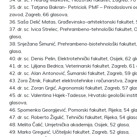
35. dr. sc. Tatjana Bakran- Petricioli, PMF – Prirodoslovni odj
zavod, Zagreb, 66 glasova,
36. Saša Delić Matas, Građevinsko-arhitektonski fakultet, S
37. dr. sc. Ivica Strelec, Prehrambeno-tehnološki fakultet, O
glasa,
38. Snježana Šimunić, Prehrambeno-biotehnološki fakultet
glasa,
40. dr. sc. Denis Pelin, Elektrotehnički fakultet, Osijek, 62 gl
41. dr. sc. Ljiljana Bedrica, Veterinarski fakultet, Zagreb, 61 
42. dr. sc. Alan Antonović, Šumarski fakultet, Zagreb, 59 g
43. Zora Žitnik, Fakultet elektrotehnike i računarstva, Zagr
44. dr. sc. Zoran Grgić, Agronomski fakultet, Zagreb, 57 gla
45. dr. sc. Valentina Hajek-Tadesse, Hrvatski geološki insti
glasova,
46. Spomenka Georgijević, Pomorski fakultet, Rijeka, 54 gla
47. dr. sc. Roberto Žigulić, Tehnički fakultet, Rijeka, 54 glas
48. Melita Čalić, Umjetnička akademija, Osijek, 52 glasa,
49. Marko Gregurić, Učiteljski fakultet, Zagreb, 52 glasa,