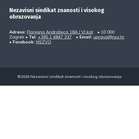
Nezavisni sindikat znanosti i visokog
obrazovanja
Adresa:
Florijana Andrašeca 18A / VI kat
• 10 000
Zagreb •
Tel:
+385 1 4847 337
•
Email:
uprava@nsz.hr
•
Facebook:
NSZVO
©2026 Nezavisni sindikat znanosti i visokog obrazovanja