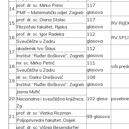
prof. dr. sc. Mirko Primc
117
14.
glasova
PMF – Matematički odjel, Zagreb
prof. dr. sc. Diana Stolac
117
15.
RV RIJE
glasova
Filozofski fakultet, Rijeka
prof. dr. sc. Igor Radeka
112
16.
RV SPL
glasova
Sveučilište u Zadru
akademik Ivo Šlaus
112
17.
glasova
Institut “Ruđer Bošković”, Zagreb
mr. sc. Mirko Petrić
111
18.
viši pre
glasova
Sveučilište u Zadru
dr. sc. Darko Orešković
108
19.
glasova
Institut “Ruđer Bošković”, Zagreb
Jasna Mufić
20.
102 glasa
posebne
Nacionalna i sveučilišna knjižnica,
Zg
prof. dr. sc. Vlatka Rozman
21.
99 glasova
Poljoprivredni fakultet, Osijek
prof. dr. sc. Višnja Besendorfer