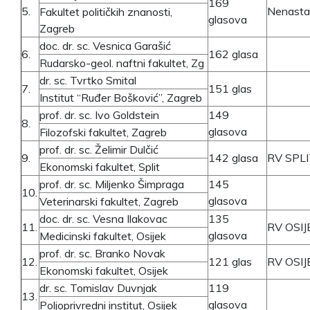
169
5.
Nenasta
Fakultet političkih znanosti,
glasova
Zagreb
doc. dr. sc. Vesnica Garašić
6.
162 glasa
Rudarsko-geol. naftni fakultet, Zg
dr. sc. Tvrtko Smital
7.
151 glas
Institut “Ruđer Bošković”, Zagreb
prof. dr. sc. Ivo Goldstein
149
8.
glasova
Filozofski fakultet, Zagreb
prof. dr. sc. Želimir Dulčić
9.
142 glasa
RV SPL
Ekonomski fakultet, Split
prof. dr. sc. Miljenko Šimpraga
145
10.
glasova
Veterinarski fakultet, Zagreb
doc. dr. sc. Vesna Ilakovac
135
11.
RV OSIJ
glasova
Medicinski fakultet, Osijek
prof. dr. sc. Branko Novak
12.
121 glas
RV OSIJ
Ekonomski fakultet, Osijek
dr. sc. Tomislav Duvnjak
119
13.
glasova
Poljoprivredni institut, Osijek