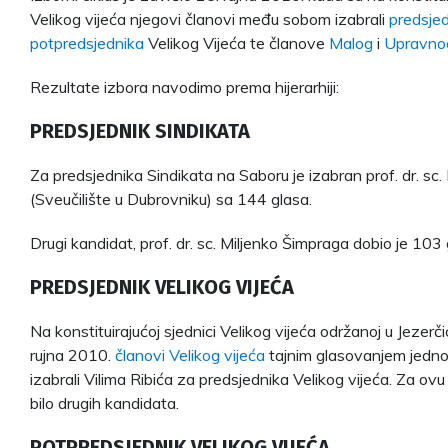
Velikog vijeća njegovi članovi među sobom izabrali
predsje
potpredsjednika
Velikog Vijeća te članove
Malog
i
Upravno
Rezultate izbora navodimo prema hijerarhiji:
PREDSJEDNIK SINDIKATA
Za predsjednika Sindikata na Saboru je izabran prof. dr. sc.
(Sveučilište u Dubrovniku) sa 144 glasa.
Drugi kandidat, prof. dr. sc. Miljenko Šimpraga dobio je 103 
PREDSJEDNIK VELIKOG VIJEĆA
Na konstituirajućoj sjednici Velikog vijeća održanoj u Jezerčic
rujna 2010.
članovi Velikog vijeća
tajnim glasovanjem jedno
izabrali Vilima Ribića za predsjednika Velikog vijeća. Za ovu 
bilo drugih kandidata.
POTPREDSJEDNIK VELIKOG VIJEĆA