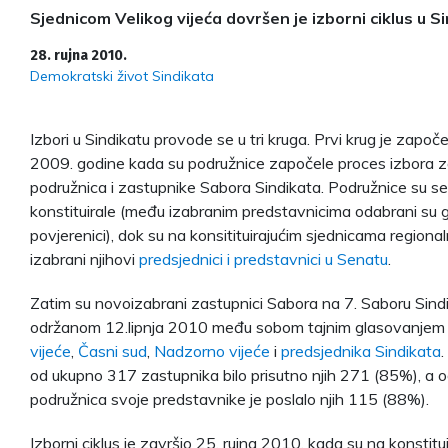
Sjednicom Velikog vijeća dovršen je izborni ciklus u Si
28. rujna 2010.
Demokratski život Sindikata
Izbori u Sindikatu provode se u tri kruga. Prvi krug je započe
2009. godine kada su podružnice započele proces izbora 
podružnica i zastupnike Sabora Sindikata. Podružnice su s
konstituirale (među izabranim predstavnicima odabrani su g
povjerenici), dok su na konsitituirajućim sjednicama regional
izabrani njihovi
predsjednici i predstavnici u Senatu
.
Zatim su novoizabrani zastupnici Sabora na 7. Saboru Sind
održanom 12.lipnja 2010 među sobom tajnim glasovanjem 
vijeće
,
Časni sud
,
Nadzorno vijeće
i
predsjednika Sindikata
.
od ukupno 317 zastupnika bilo prisutno njih 271 (85%), a
podružnica svoje predstavnike je poslalo njih 115 (88%).
Izborni ciklus je završio 25. rujna 2010. kada su na konstitui