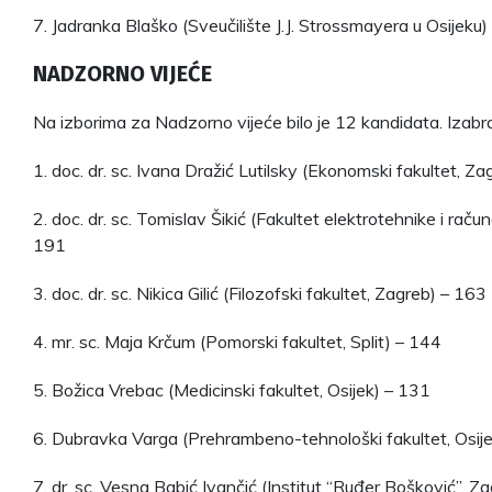
7. Jadranka Blaško (Sveučilište J.J. Strossmayera u Osijeku)
NADZORNO VIJEĆE
Na izborima za Nadzorno vijeće bilo je 12 kandidata. Izabra
1. doc. dr. sc. Ivana Dražić Lutilsky (Ekonomski fakultet, Z
2. doc. dr. sc. Tomislav Šikić (Fakultet elektrotehnike i raču
191
3. doc. dr. sc. Nikica Gilić (Filozofski fakultet, Zagreb) – 163
4. mr. sc. Maja Krčum (Pomorski fakultet, Split) – 144
5. Božica Vrebac (Medicinski fakultet, Osijek) – 131
6. Dubravka Varga (Prehrambeno-tehnološki fakultet, Osij
7. dr. sc. Vesna Babić Ivančić (Institut “Ruđer Bošković”, Z