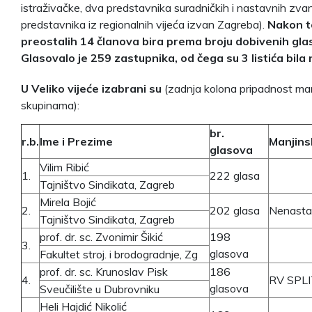
istraživačke, dva predstavnika suradničkih i nastavnih zva
predstavnika iz regionalnih vijeća izvan Zagreba).
Nakon t
preostalih 14 članova bira prema broju dobivenih gla
Glasovalo je 259 zastupnika, od čega su 3 listića bila
U Veliko vijeće izabrani su
(zadnja kolona pripadnost ma
skupinama):
br.
r.b.
Ime i Prezime
Manjins
glasova
Vilim Ribić
1.
222 glasa
Tajništvo Sindikata, Zagreb
Mirela Bojić
2.
202 glasa
Nenasta
Tajništvo Sindikata, Zagreb
prof. dr. sc. Zvonimir Šikić
198
3.
glasova
Fakultet stroj. i brodogradnje, Zg
prof. dr. sc. Krunoslav Pisk
186
4.
RV SPL
glasova
Sveučilište u Dubrovniku
Heli Hajdić Nikolić