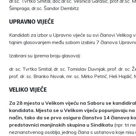
dr.sc. Tvrtko Smital, doc.dr.sc. Vesnica Garašić, prof.dr.sc. M
Šimpraga, dr.sc. Šandor Dembitz
UPRAVNO VIJEĆE
Kandidati za izbor u Upravno vijeće su svi članovi Velikog vi
tajnim glasovanjem među sobom izabiru 7 članova Upravno
Izabrani su (prema broju glasova):
dr. sc. Tvrtko Smital, dr. sc. Tomislav Duvnjak, prof. dr. sc. Že
prof. dr. sc. Branko Novak, mr. sc. Mirko Petrić, Heli Hajdić, M
VELIKO VIJEĆE
Za 28 mjesta u Velikom vijeću na Saboru se kandidira
kandidata. Mjesta se u Velikom vijeću popunjavaju na 
način, tako da se prvo osigura članstvo 14 članova ko
predstavnici manjinskih skupina u Sindikatu
(npr. tri 
neznanstvenog osoblja, jednog člana s ustanova koje nisu 