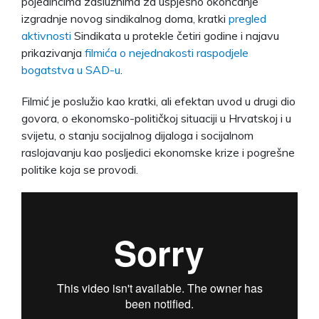
pojedincima zaslužnima za uspješno okončanje
izgradnje novog sindikalnog doma, kratki
pregled
aktivnosti
Sindikata u protekle četiri godine i najavu
prikazivanja
filmića o nejednakosti raspodjele
bogatstva u SAD-u
.
Filmić je poslužio kao kratki, ali efektan uvod u drugi dio
govora, o ekonomsko-političkoj situaciji u Hrvatskoj i u
svijetu, o stanju socijalnog dijaloga i socijalnom
raslojavanju kao posljedici ekonomske krize i pogrešne
politike koja se provodi.