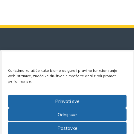
Koristimo kolačiće kako bismo osigurali pravilno funkcioniranje
Nezavisni sindikat znanosti i visokog
web-stranice, značajke društvenih mreža te analizirali promet i
obrazovanja
performanse.
Adresa:
Florijana Andrašeca 18A / VI kat
• 10 000
Zagreb •
Tel:
+385 1 4847 337
•
Email:
uprava@nsz.hr
Prihvati sve
•
Facebook:
NSZVO
Odbij sve
Postavke