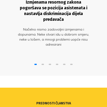
Izmjenama resornog zakona
pogoršava se pozicija asistenata i
nastavlja diskriminacija dijela
predavača
Načelno nismo zadovoljni izmjenama i
dopunama. Neke stvari idu u dobrom smjeru,
neke u lošem, a mnogi problemi uopće nisu
adresirani
PREDNOSTI ČLANSTVA