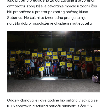
Iako prvotno predviđeno za održavanje u otvorenom
amfiteatru, zbog kiše je otvaranje moralo u zadnji čas
biti prebačeno u prostor poznatog noćnog kluba
Saturnus. No čak ni ta iznenadna promjena nije
narušila dobro raspoloženje okupljenih natjecatelja.
Odaziv članova je i ove godine bio prilično visok pa se
u 15 sportskih disciplina natječu sudionici s čak 56