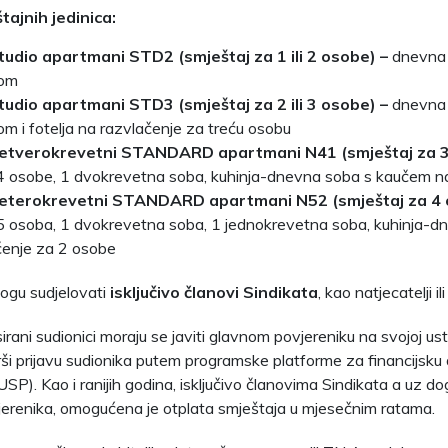
tajnih jedinica:
tudio apartmani STD2 (smještaj za 1 ili 2 osobe) –
dnevna 
tom
tudio apartmani STD3 (smještaj za 2 ili 3 osobe) –
dnevna 
m i fotelja na razvlačenje za treću osobu
Četverokrevetni STANDARD apartmani N41 (smještaj za 3
4 osobe, 1 dvokrevetna soba, kuhinja-dnevna soba s kaučem n
Peterokrevetni STANDARD apartmani N52 (smještaj za 4
5 osoba, 1 dvokrevetna soba, 1 jednokrevetna soba, kuhinja-
čenje za 2 osobe
ogu sudjelovati
isključivo članovi Sindikata
, kao natjecatelji il
irani sudionici moraju se javiti glavnom povjereniku na svojoj us
rši prijavu sudionika putem programske platforme za financijsku 
SP). Kao i ranijih godina, isključivo članovima Sindikata a uz d
erenika, omogućena je otplata smještaja u mjesečnim ratama.