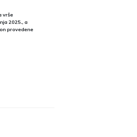
a vrše
nja 2025., a
akon provedene