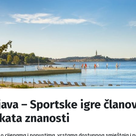
java – Sportske igre člano
kata znanosti
 o cijenama i popustima, vrstama dostupnog smještaja i na