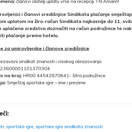
omena:
članovi obitelji uplatu vrše na recepciji TN Amarin!
rovljenici i članovi središnjice Sindikata plaćanje smještaj
m uplatom na žiro-račun Sindikata najkasnije do 11. svib
će uplaćena sredstva doznačiti na račun podružnice te n
šiti plaćanje prema hotelu.
e za umirovljenike i članove središnjice
ezavisni sindikat znanosti i visokog obrazovanja
23600001101370304
iv na broj:
HR00 44542870641- šifra podružnice
ja:
Smještaj sportske igre – ime i prezime
eči:
in
,
sportske igre
,
sportske igre sindikata znanosti