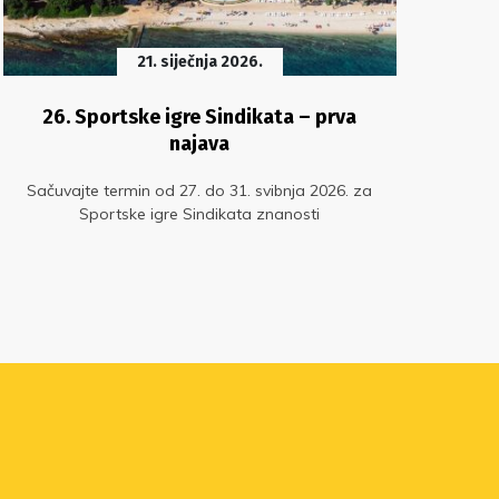
21. siječnja 2026.
26. Sportske igre Sindikata – prva
Us
najava
Sačuvajte termin od 27. do 31. svibnja 2026. za
Spli
Sportske igre Sindikata znanosti
ov
preu
Vele
mj