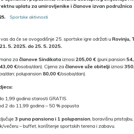
rektnu uplatu za umirovljenike i članove izvan podružnica
Sportske aktivnosti
25.
as da će se ovogodišnje 25. sportske igre održati u
Rovinju,
21. 5. 2025. do 25. 5. 2025.
žmana za
članove Sindikata
iznosi
205,00 €
(puni pansion
54,
43,00 €
/osoba/dan). Cijena za
članove uže obitelji
iznosi
350
ba/dan; polupansion
80,00 €
/osoba/dan).
djecu:
do 1,99 godina starosti GRATIS
od 2 do 11,99 godina – 50 % popusta
ljučuje
3 puna pansiona i 1 polupansion
, boravišnu pristojbu
k/večeru – buffet, korištenje sportskih terena i zabavu.