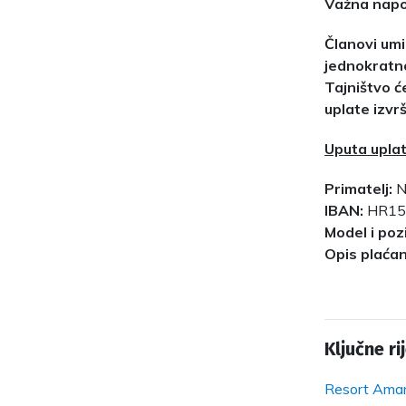
Važna nap
Članovi umi
jednokratno
Tajništvo 
uplate izvr
Uputa uplat
Primatelj:
N
IBAN:
HR15
Model i poz
Opis plaćan
Ključne rij
Resort Amar