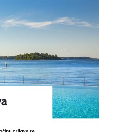
va
činu prijave te