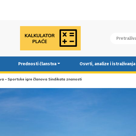
Prednosti članstva
Osvrti, analize i istraživanja
va – Sportske igre članova Sindikata znanosti