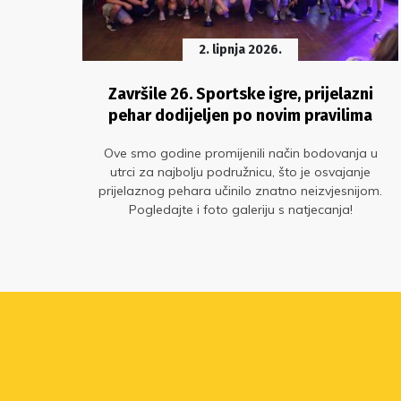
2. lipnja 2026.
a
Završile 26. Sportske igre, prijelazni
pehar dodijeljen po novim pravilima
ra u
Ove smo godine promijenili način bodovanja u
ikog
utrci za najbolju podružnicu, što je osvajanje
, u
prijelaznog pehara učinilo znatno neizvjesnijom.
Pogledajte i foto galeriju s natjecanja!