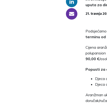
Linkedin
uputa za di
someone@yoursite.com
21. travnja 20
Podsjećamo v
terminu od 
Cijena aran
polupansion
90,00 €
/oso
Popusti za 
Djeca 
Djeca 
Aranžman uk
doručak/ruča