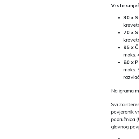
Vrste smješ
30 x S
kreve
70 x S
kreveto
95 x 
maks. 
80 x 
maks. 
razvla
Na igrama m
Svi zainteres
povjerenik v
podružnica (U
glavnog povj