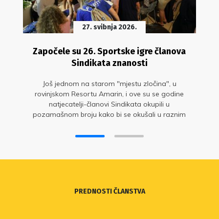
27. svibnja 2026.
Započele su 26. Sportske igre članova
Sindikata znanosti
Još jednom na starom "mjestu zločina", u
rovinjskom Resortu Amarin, i ove su se godine
natjecatelji-članovi Sindikata okupili u
pozamašnom broju kako bi se okušali u raznim
sportskim disciplinama i dobro zabavili
PREDNOSTI ČLANSTVA