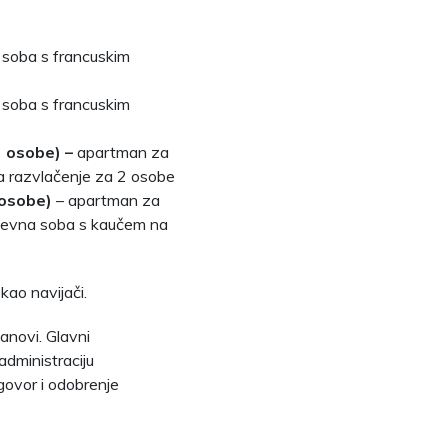
soba s francuskim
soba s francuskim
 osobe) –
apartman za
a razvlačenje za 2 osobe
 osobe)
– apartman za
dnevna soba s kaučem na
i kao navijači.
tanovi. Glavni
administraciju
ogovor i odobrenje