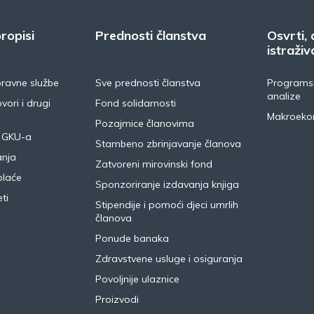
ropisi
Prednosti članstva
Osvrti, 
istraživ
pravne službe
Sve prednosti članstva
Programsk
analize
vori i drugi
Fond solidarnosti
Makroeko
Pozajmice članovima
 GKU-a
Stambeno zbrinjavanje članova
anja
Zatvoreni mirovinski fond
plaće
Sponzoriranje izdavanja knjiga
ti
Stipendije i pomoći djeci umrlih
članova
Ponude banaka
Zdravstvene usluge i osiguranja
Povoljnije ulaznice
Proizvodi