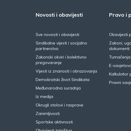
Novosti i obavijesti
Pravo i p
Sve novosti i obavijesti
Obavijesti 
Sindikalne vijesti i socijalno
Zakoni, ugo
partnerstvo
dokumenti
Zakonski okviri i kolektivno
Tumačenja
pregovaranje
E-savjetov
Vijesti iz znanosti i obrazovanja
Kalkulator 
Demokratski život Sindikata
Pravni savje
Međunarodna suradnja
Iz medija
Okrugli stolovi i rasprave
Zanimljivosti
Sportske aktivnosti
Obavijesti tajništva