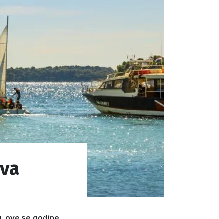
rva
, ove se godine