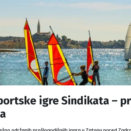
portske igre Sindikata – p
va
šno održanih prošlogodišnjih igara u Zatonu pored Zadra