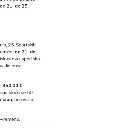
od 21. do 25.
rnih, 25. Sportskih
 terminu
od 21. do
 iskustava, sportsko
su dio naše
ji
350,00 €
dina plaća se 50
nsion,
boravišnu
vovremeno.