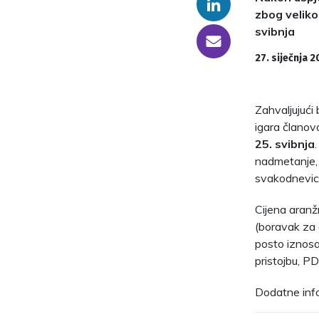
Linkedin
zbog veliko
svibnja
someone@yoursite.com
27. siječnja 2
Zahvaljujući 
igara članov
25. svibnja
nadmetanje, 
svakodnevic
Cijena aranž
(boravak za 
posto iznos
pristojbu, P
Dodatne info