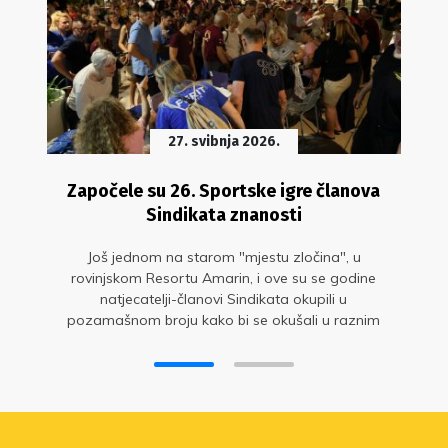
27. svibnja 2026.
Započele su 26. Sportske igre članova
Sindikata znanosti
Još jednom na starom "mjestu zločina", u
rovinjskom Resortu Amarin, i ove su se godine
natjecatelji-članovi Sindikata okupili u
pozamašnom broju kako bi se okušali u raznim
sportskim disciplinama i dobro zabavili