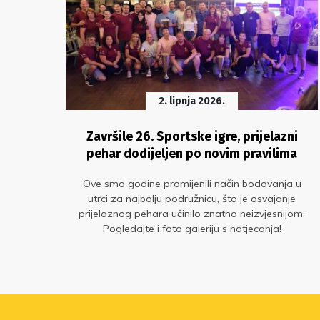
2. lipnja 2026.
a
Završile 26. Sportske igre, prijelazni
pehar dodijeljen po novim pravilima
ma
Ove smo godine promijenili način bodovanja u
ta za
utrci za najbolju podružnicu, što je osvajanje
zvan
prijelaznog pehara učinilo znatno neizvjesnijom.
Pogledajte i foto galeriju s natjecanja!