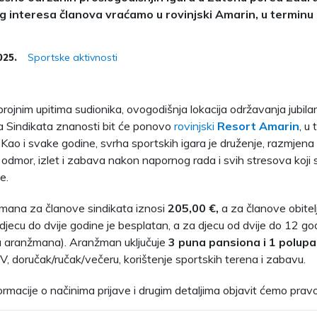
g interesa članova vraćamo u rovinjski Amarin, u terminu 
Sportske aktivnosti
025.
brojnim upitima sudionika, ovogodišnja lokacija održavanja jubila
a Sindikata znanosti bit će ponovo
rovinjski
Resort Amarin
, u
. Kao i svake godine, svrha sportskih igara je druženje, razmjena
odmor, izlet i zabava nakon napornog rada i svih stresova koji 
e.
mana za članove sindikata iznosi
205,00 €,
a za članove obitel
djecu do dvije godine je besplatan, a za djecu od dvije do 12 go
a aranžmana). Aranžman uključuje
3 puna pansiona i 1 polupa
DV, doručak/ručak/večeru, korištenje sportskih terena i zabavu.
rmacije o načinima prijave i drugim detaljima objavit ćemo pra