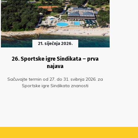
21. siječnja 2026.
26. Sportske igre Sindikata – prva
Us
najava
Sačuvajte termin od 27. do 31. svibnja 2026. za
Spli
Sportske igre Sindikata znanosti
ov
preu
Vele
mj