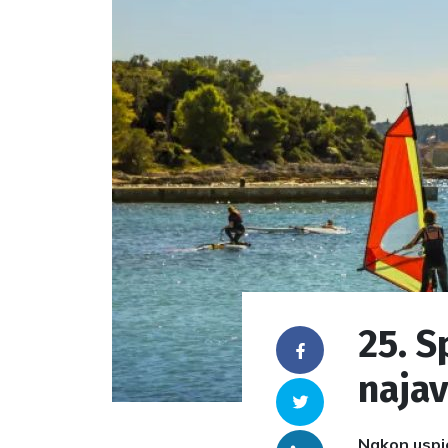
25. S
Facebook
naja
Twitter
Nakon uspje