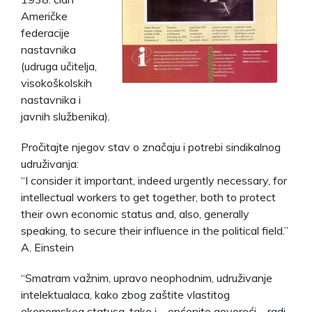
Američke
federacije
nastavnika
(udruga učitelja,
visokoškolskih
nastavnika i
javnih službenika).
Pročitajte njegov stav o značaju i potrebi sindikalnog
udruživanja:
“I consider it important, indeed urgently necessary, for
intellectual workers to get together, both to protect
their own economic status and, also, generally
speaking, to secure their influence in the political field.”
A. Einstein
“Smatram važnim, upravo neophodnim, udruživanje
intelektualaca, kako zbog zaštite vlastitog
ekonomskog statusa, tako i – općenito govoreći – radi