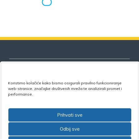
Koristimo kolačiće kako bismo osigurali pravilno funkcioniranje
Nezavisni sindikat znanosti i visokog
web-stranice, značajke društvenih mreža te analizirali promet i
obrazovanja
performanse.
Adresa:
Florijana Andrašeca 18A / VI kat
• 10 000
Zagreb •
Tel:
+385 1 4847 337
•
Email:
uprava@nsz.hr
Prihvati sve
•
Facebook:
NSZVO
Odbij sve