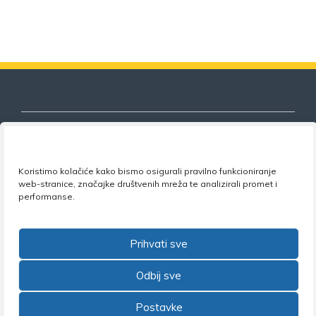
Koristimo kolačiće kako bismo osigurali pravilno funkcioniranje
Nezavisni sindikat znanosti i visokog
web-stranice, značajke društvenih mreža te analizirali promet i
obrazovanja
performanse.
Adresa:
Florijana Andrašeca 18A / VI kat
• 10 000
Zagreb •
Tel:
+385 1 4847 337
•
Email:
uprava@nsz.hr
Prihvati sve
•
Facebook:
NSZVO
Odbij sve
Postavke