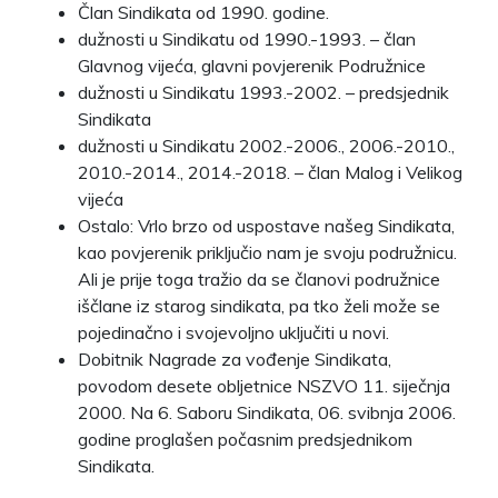
Član Sindikata od 1990. godine.
dužnosti u Sindikatu od 1990.-1993. – član
Glavnog vijeća, glavni povjerenik Podružnice
dužnosti u Sindikatu 1993.-2002. – predsjednik
Sindikata
dužnosti u Sindikatu 2002.-2006., 2006.-2010.,
2010.-2014., 2014.-2018. – član Malog i Velikog
vijeća
Ostalo: Vrlo brzo od uspostave našeg Sindikata,
kao povjerenik priključio nam je svoju podružnicu.
Ali je prije toga tražio da se članovi podružnice
iščlane iz starog sindikata, pa tko želi može se
pojedinačno i svojevoljno uključiti u novi.
Dobitnik Nagrade za vođenje Sindikata,
povodom desete obljetnice NSZVO 11. siječnja
2000. Na 6. Saboru Sindikata, 06. svibnja 2006.
godine proglašen počasnim predsjednikom
Sindikata.