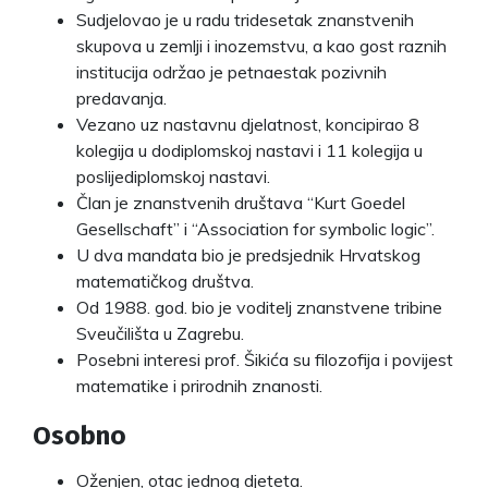
Sudjelovao je u radu tridesetak znanstvenih
skupova u zemlji i inozemstvu, a kao gost raznih
institucija održao je petnaestak pozivnih
predavanja.
Vezano uz nastavnu djelatnost, koncipirao 8
kolegija u dodiplomskoj nastavi i 11 kolegija u
poslijediplomskoj nastavi.
Član je znanstvenih društava “Kurt Goedel
Gesellschaft” i “Association for symbolic logic”.
U dva mandata bio je predsjednik Hrvatskog
matematičkog društva.
Od 1988. god. bio je voditelj znanstvene tribine
Sveučilišta u Zagrebu.
Posebni interesi prof. Šikića su filozofija i povijest
matematike i prirodnih znanosti.
Osobno
Oženjen, otac jednog djeteta.