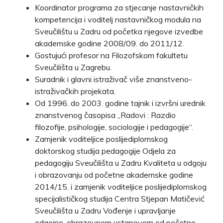
Koordinator programa za stjecanje nastavničkih
kompetencija i voditelj nastavničkog modula na
Sveučilištu u Zadru od početka njegove izvedbe
akademske godine 2008/09. do 2011/12.
Gostujući profesor na Filozofskom fakultetu
Sveučilišta u Zagrebu.
Suradnik i glavni istraživač više znanstveno-
istraživačkih projekata.
Od 1996. do 2003. godine tajnik i izvršni urednik
znanstvenog časopisa „Radovi : Razdio
filozofije, psihologije, sociologije i pedagogije“.
Zamjenik voditeljice poslijediplomskog
doktorskog studija pedagogije Odjela za
pedagogiju Sveučilišta u Zadru Kvaliteta u odgoju
i obrazovanju od početne akademske godine
2014/15. i zamjenik voditeljice poslijediplomskog
specijalističkog studija Centra Stjepan Matičević
Sveučilišta u Zadru Vođenje i upravljanje
odgojno-obrazovnom ustanovom od početne