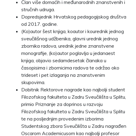
Član više domaćih i međunarodnih znanstvenih i
stručnih udruga.
Dopredsjednik Hrvatskog pedagogijskog društva
od 2017. godine.
(Ko)autor šest knjiga, koautor i kourednik jednog
sveučilišnog udžbenika, glavni urednik jednog
zbornika radova, urednik jedne znanstvene
monografije, (ko)autor poglavlja u jedanaest
knjiga, objavio sedamdesetak članaka u
časopisima i zbornicima radova te održao oko
trideset i pet izlaganja na znanstvenim
skupovima.
Dobitnik Rektorove nagrade kao najbolji student
Filozofskog fakulteta u Zadru Sveučilišta u Splitu,
primio Priznanje za doprinos u razvoju
Filozofskog fakulteta u Zadru Sveučilišta u Splitu
te na posljednjim provedenim izborima
Studentskog zbora Sveučilišta u Zadru nagrađen
Oscarom Academicusom kao najbolji profesor