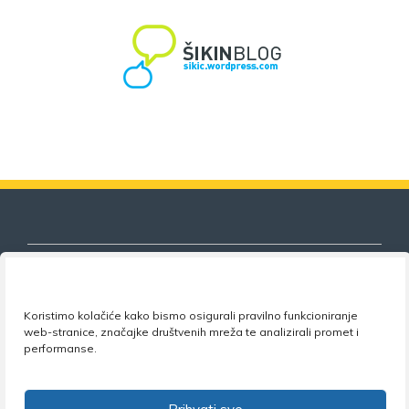
Koristimo kolačiće kako bismo osigurali pravilno funkcioniranje
Nezavisni sindikat znanosti i visokog
web-stranice, značajke društvenih mreža te analizirali promet i
obrazovanja
performanse.
Adresa:
Florijana Andrašeca 18A / VI kat
• 10 000
Zagreb •
Tel:
+385 1 4847 337
•
Email:
uprava@nsz.hr