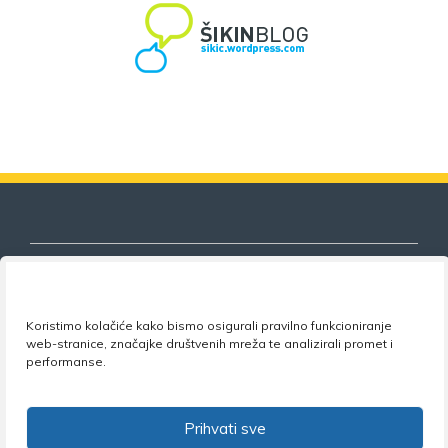
Koristimo kolačiće kako bismo osigurali pravilno funkcioniranje
Nezavisni sindikat znanosti i visokog
web-stranice, značajke društvenih mreža te analizirali promet i
obrazovanja
performanse.
Adresa:
Florijana Andrašeca 18A / VI kat
• 10 000
Zagreb •
Tel:
+385 1 4847 337
•
Email:
uprava@nsz.hr
Prihvati sve
•
Facebook:
NSZVO