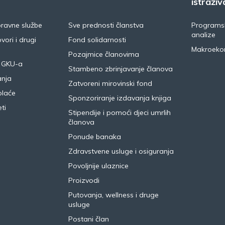
istraživ
pravne službe
Sve prednosti članstva
Programsk
analize
vori i drugi
Fond solidarnosti
Makroeko
Pozajmice članovima
 GKU-a
Stambeno zbrinjavanje članova
anja
Zatvoreni mirovinski fond
plaće
Sponzoriranje izdavanja knjiga
ti
Stipendije i pomoći djeci umrlih
članova
Ponude banaka
Zdravstvene usluge i osiguranja
Povoljnije ulaznice
Proizvodi
Putovanja, wellness i druge
usluge
Postani član