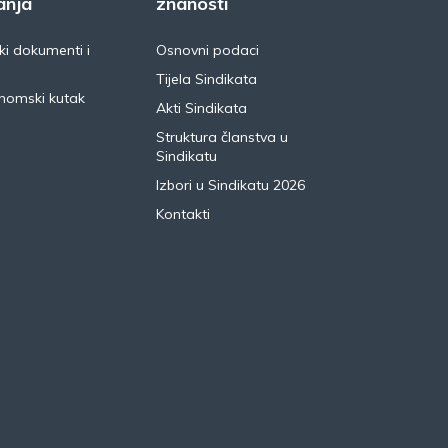
anja
znanosti
i dokumenti i
Osnovni podaci
Tijela Sindikata
nomski kutak
Akti Sindikata
Struktura članstva u
Sindikatu
Izbori u Sindikatu 2026
Kontakti