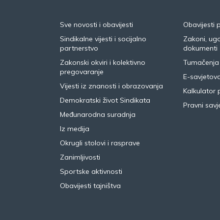
Sve novosti i obavijesti
Obavijesti 
Sindikalne vijesti i socijalno
Zakoni, ugo
partnerstvo
dokumenti
Zakonski okviri i kolektivno
Tumačenja
pregovaranje
E-savjetov
Vijesti iz znanosti i obrazovanja
Kalkulator 
Demokratski život Sindikata
Pravni savje
Međunarodna suradnja
Iz medija
Okrugli stolovi i rasprave
Zanimljivosti
Sportske aktivnosti
Obavijesti tajništva