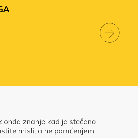
GA
k onda znanje kad je stečeno
stite misli, a ne pamćenjem