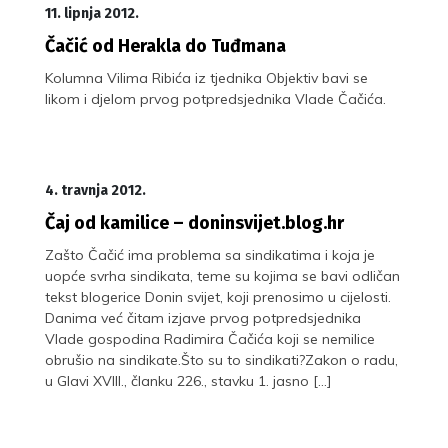
11. lipnja 2012.
Čačić od Herakla do Tuđmana
Kolumna Vilima Ribića iz tjednika Objektiv bavi se
likom i djelom prvog potpredsjednika Vlade Čačića.
4. travnja 2012.
Čaj od kamilice – doninsvijet.blog.hr
Zašto Čačić ima problema sa sindikatima i koja je
uopće svrha sindikata, teme su kojima se bavi odličan
tekst blogerice Donin svijet, koji prenosimo u cijelosti.
Danima već čitam izjave prvog potpredsjednika
Vlade gospodina Radimira Čačića koji se nemilice
obrušio na sindikate.Što su to sindikati?Zakon o radu,
u Glavi XVIII., članku 226., stavku 1. jasno […]