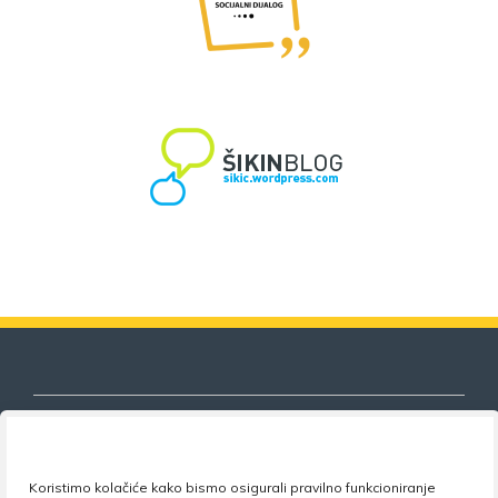
Koristimo kolačiće kako bismo osigurali pravilno funkcioniranje
Nezavisni sindikat znanosti i visokog