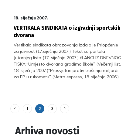
18. siječnja 2007.
VERTIKALA SINDIKATA o izgradnji sportskih
dvorana
Vertikala sindikata obrazovanja izdala je Priopćenje
za javnost (17.siječnja 2007.) Tekst sa portala
Jutarnjeg lista (17. siječnja 2007.) čLANCI IZ DNEVNOG
TISKA:“Umjesto dvorana gradimo škole” (Večernji list,
18. siječnja 2007.)“Prosvjetari protiv trošenja milijardi
za EP u rukometu” (Metro express, 18. siječnja 2006.)
<
1
2
3
>
Arhiva novosti