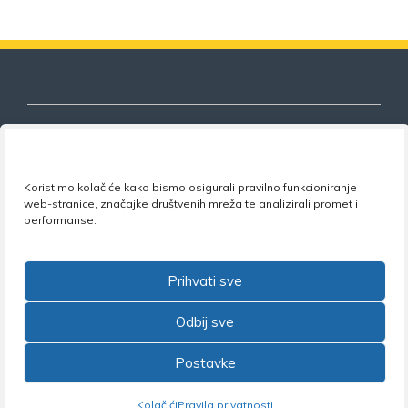
Nezavisni sindikat znanosti i visokog
Koristimo kolačiće kako bismo osigurali pravilno funkcioniranje
obrazovanja
web-stranice, značajke društvenih mreža te analizirali promet i
performanse.
Adresa:
Florijana Andrašeca 18A / VI kat
• 10 000
Zagreb •
Tel:
+385 1 4847 337
•
Email:
uprava@nsz.hr
•
Facebook:
NSZVO
Prihvati sve
Odbij sve
Postavke
©2026 Nezavisni sindikat znanosti i visokog obrazovanja
Kolačići
Pravila privatnosti