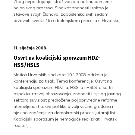
Zbog nepostojanja istraživanja o načinu primjene
bolonjskog procesa, Sindikat znanosti ispitao je
stavove svojih članova, zaposlenika svih sedam
državnih sveučilišta o bolonjskom procesu u Hrvatskoj
11. siječnja 2008.
Osvrt na koalicijski sporazum HDZ-
HSS/HSLS
Matica Hrvatskih sindikata 10.1.2008. održala je
konferenciju za tisak. Tema konferencije: Osvrt na
koalicijski sporazum HDZ-a, HSS-a i HSLS-a sa tri
aspekta: razvoj obrazovanja, znanosti i cijelog javnog
sektora suvislost predložene poljoprivredne reforme
utemeljenost takve politike u volji većine građana i
njezino značenje za demokratski proces Jutarnji list:
Koalicijski sporazum je nemoguće realizirati Hrvatski
radio: […]