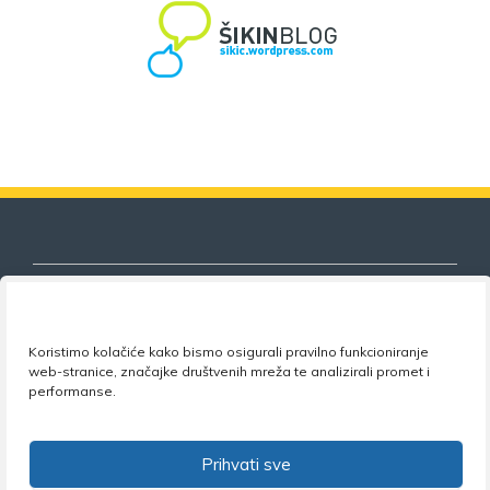
Koristimo kolačiće kako bismo osigurali pravilno funkcioniranje
Nezavisni sindikat znanosti i visokog
web-stranice, značajke društvenih mreža te analizirali promet i
obrazovanja
performanse.
Adresa:
Florijana Andrašeca 18A / VI kat
• 10 000
Zagreb •
Tel:
+385 1 4847 337
•
Email:
uprava@nsz.hr
Prihvati sve
•
Facebook:
NSZVO