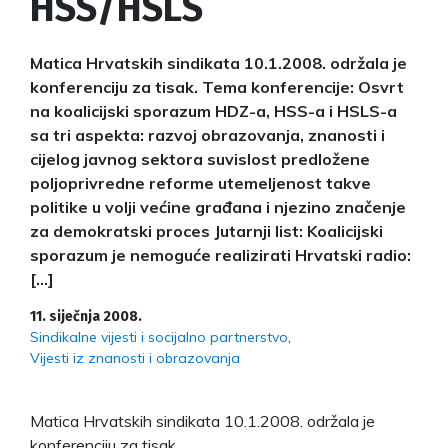
HSS/HSLS
Matica Hrvatskih sindikata 10.1.2008. održala je
konferenciju za tisak. Tema konferencije: Osvrt
na koalicijski sporazum HDZ-a, HSS-a i HSLS-a
sa tri aspekta: razvoj obrazovanja, znanosti i
cijelog javnog sektora suvislost predložene
poljoprivredne reforme utemeljenost takve
politike u volji većine građana i njezino značenje
za demokratski proces Jutarnji list: Koalicijski
sporazum je nemoguće realizirati Hrvatski radio:
[…]
11. siječnja 2008.
Sindikalne vijesti i socijalno partnerstvo
Vijesti iz znanosti i obrazovanja
Matica Hrvatskih sindikata 10.1.2008. održala je
konferenciju za tisak.