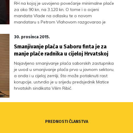
RH na kojoj je usvojeno povećanje minimalne plaće
za oko 90 kn, na 3.120 kn. O tome i o ocjeni
mandata Vlade na odlasku te o novom
mandataru s Petrom Vlahovom razgovarao je
čelnik Sindikata znanosti Vilim Ribić.
30. prosinca 2015.
Smanjivanje plaća u Saboru finta je za
manje plaće radnika u cijeloj Hrvatskoj
Najavljeno smanjivanje plaća saborskih zastupnika
je uvod u smanjivanje plaća prvo u javnom sektoru,
a onda i u cijeloj zemlji, što može potaknuti rast
korupcije, ustvrdio je u srijedu predsjednik Matice
hrvatskih sindikata Vilim Ribić.
PREDNOSTI ČLANSTVA