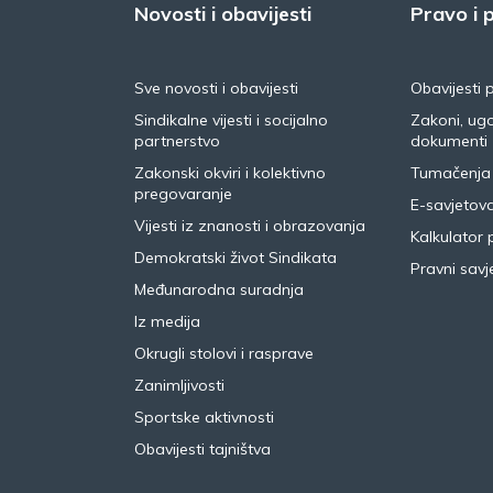
Novosti i obavijesti
Pravo i p
Sve novosti i obavijesti
Obavijesti 
Sindikalne vijesti i socijalno
Zakoni, ugo
partnerstvo
dokumenti
Zakonski okviri i kolektivno
Tumačenja
pregovaranje
E-savjetov
Vijesti iz znanosti i obrazovanja
Kalkulator 
Demokratski život Sindikata
Pravni savje
Međunarodna suradnja
Iz medija
Okrugli stolovi i rasprave
Zanimljivosti
Sportske aktivnosti
Obavijesti tajništva