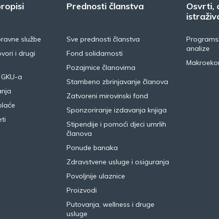
ropisi
Prednosti članstva
Osvrti, 
istraživ
pravne službe
Sve prednosti članstva
Programsk
analize
vori i drugi
Fond solidarnosti
Makroeko
Pozajmice članovima
 GKU-a
Stambeno zbrinjavanje članova
anja
Zatvoreni mirovinski fond
plaće
Sponzoriranje izdavanja knjiga
ti
Stipendije i pomoći djeci umrlih
članova
Ponude banaka
Zdravstvene usluge i osiguranja
Povoljnije ulaznice
Proizvodi
Putovanja, wellness i druge
usluge