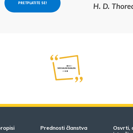
H. D. Thor
ropisi
Prednosti članstva
Osvrti, 