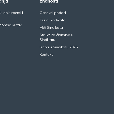
anja
znanosti
i dokumenti i
Osnovni podaci
Tijela Sindikata
nomski kutak
Akti Sindikata
Struktura članstva u
Sindikatu
Izbori u Sindikatu 2026
Kontakti