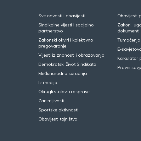
Sve novosti i obavijesti
Obavijesti 
Sindikalne vijesti i socijalno
Zakoni, ugo
partnerstvo
dokumenti
Zakonski okviri i kolektivno
Tumačenja
pregovaranje
E-savjetov
Vijesti iz znanosti i obrazovanja
Kalkulator 
Demokratski život Sindikata
Pravni savje
Međunarodna suradnja
Iz medija
Okrugli stolovi i rasprave
Zanimljivosti
Sportske aktivnosti
Obavijesti tajništva