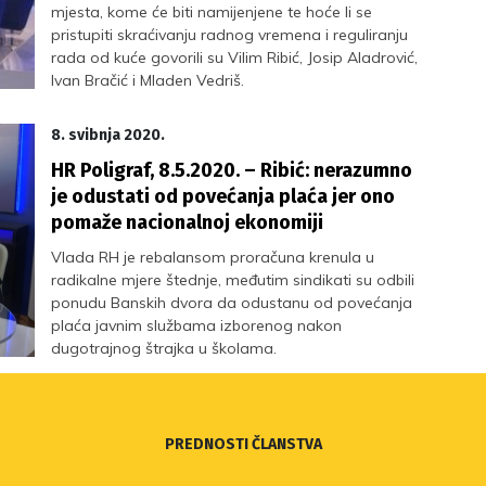
mjesta, kome će biti namijenjene te hoće li se
pristupiti skraćivanju radnog vremena i reguliranju
rada od kuće govorili su Vilim Ribić, Josip Aladrović,
Ivan Bračić i Mladen Vedriš.
8. svibnja 2020.
HR Poligraf, 8.5.2020. – Ribić: nerazumno
je odustati od povećanja plaća jer ono
pomaže nacionalnoj ekonomiji
Vlada RH je rebalansom proračuna krenula u
radikalne mjere štednje, međutim sindikati su odbili
ponudu Banskih dvora da odustanu od povećanja
plaća javnim službama izborenog nakon
dugotrajnog štrajka u školama.
PREDNOSTI ČLANSTVA