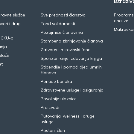
istraživ
pravne službe
Sve prednosti članstva
Programsk
analize
vori i drugi
Fond solidarnosti
Makroeko
Pozajmice članovima
 GKU-a
Stambeno zbrinjavanje članova
anja
Zatvoreni mirovinski fond
plaće
Sponzoriranje izdavanja knjiga
ti
Stipendije i pomoći djeci umrlih
članova
Ponude banaka
Zdravstvene usluge i osiguranja
Povoljnije ulaznice
Proizvodi
Putovanja, wellness i druge
usluge
Postani član