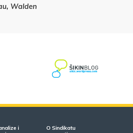
eau, Walden
analize i
O Sindikatu