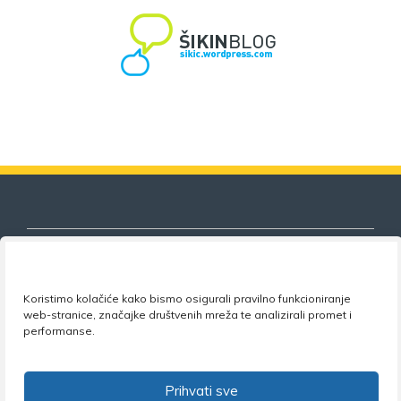
Koristimo kolačiće kako bismo osigurali pravilno funkcioniranje
Nezavisni sindikat znanosti i visokog
web-stranice, značajke društvenih mreža te analizirali promet i
obrazovanja
performanse.
Adresa:
Florijana Andrašeca 18A / VI kat
• 10 000
Zagreb •
Tel:
+385 1 4847 337
•
Email:
uprava@nsz.hr
Prihvati sve
•
Facebook:
NSZVO