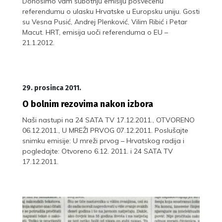
Donosimo vam subotnju emisiju posvećenu
referendumu o ulasku Hrvatske u Europsku uniju. Gosti
su Vesna Pusić, Andrej Plenković, Vilim Ribić i Petar
Macut. HRT, emisija uoči referenduma o EU –
21.1.2012.
29. prosinca 2011.
O bolnim rezovima nakon izbora
Naši nastupi na 24 SATA TV 17.12.2011., OTVORENO
06.12.2011., U MREŽI PRVOG 07.12.2011. Poslušajte
snimku emisije: U mreži prvog – Hrvatskog radija i
pogledajte: Otvoreno 6.12. 2011. i 24 SATA TV
17.12.2011.