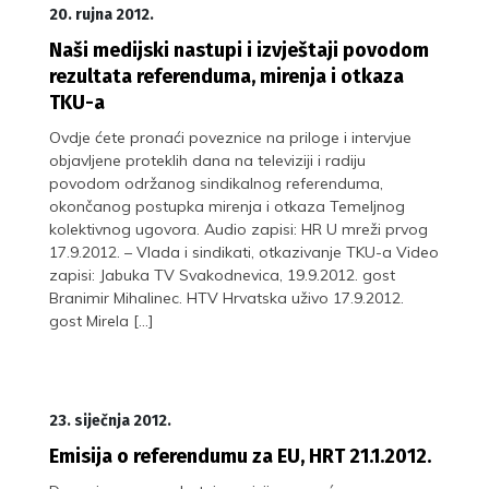
20. rujna 2012.
Naši medijski nastupi i izvještaji povodom
rezultata referenduma, mirenja i otkaza
TKU-a
Ovdje ćete pronaći poveznice na priloge i intervjue
objavljene proteklih dana na televiziji i radiju
povodom održanog sindikalnog referenduma,
okončanog postupka mirenja i otkaza Temeljnog
kolektivnog ugovora. Audio zapisi: HR U mreži prvog
17.9.2012. – Vlada i sindikati, otkazivanje TKU-a Video
zapisi: Jabuka TV Svakodnevica, 19.9.2012. gost
Branimir Mihalinec. HTV Hrvatska uživo 17.9.2012.
gost Mirela […]
23. siječnja 2012.
Emisija o referendumu za EU, HRT 21.1.2012.