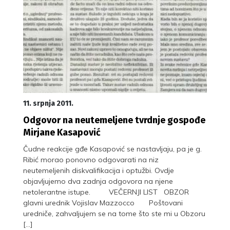
11. srpnja 2011.
Odgovor na neutemeljene tvrdnje gospođe
Mirjane Kasapović
Čudne reakcije gđe Kasapović se nastavljaju, pa je g.
Ribić morao ponovno odgovarati na niz
neutemeljenih diskvalifikacija i optužbi. Ovdje
objavljujemo dva zadnja odgovora na njene
netolerantne istupe. VEČERNJI LIST OBZOR
glavni urednik Vojislav Mazzocco Poštovani
uredniče, zahvaljujem se na tome što ste mi u Obzoru
[…]