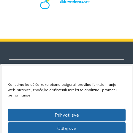
Koristimo kolačiće kako bismo osigurali pravilno funkcioniranje
Nezavisni sindikat znanosti i visokog
web-stranice, značajke društvenih mreža te analizirali promet i
obrazovanja
performanse.
Adresa:
Florijana Andrašeca 18A / VI kat
• 10 000
Zagreb •
Tel:
+385 1 4847 337
•
Email:
uprava@nsz.hr
Prihvati sve
•
Facebook:
NSZVO
Odbij sve