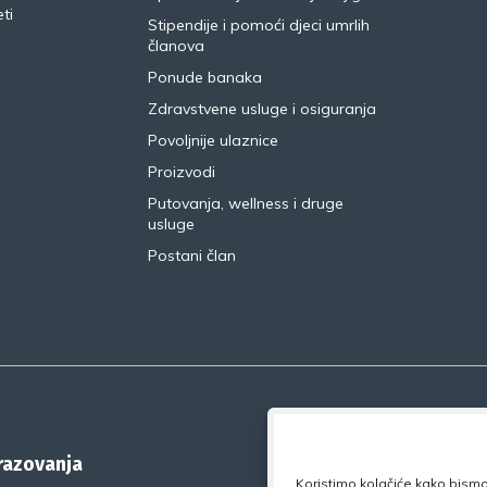
ti
Stipendije i pomoći djeci umrlih
članova
Ponude banaka
Zdravstvene usluge i osiguranja
Povoljnije ulaznice
Proizvodi
Putovanja, wellness i druge
usluge
Postani član
brazovanja
Koristimo kolačiće kako bismo 