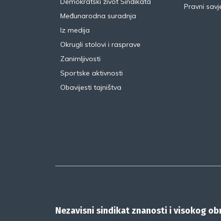
Demokratski život Sindikata
Pravni savje
Međunarodna suradnja
Iz medija
Okrugli stolovi i rasprave
Zanimljivosti
Sportske aktivnosti
Obavijesti tajništva
Nezavisni sindikat znanosti i visokog o