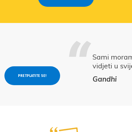
Sami moramo
vidjeti u svi
Gandhi