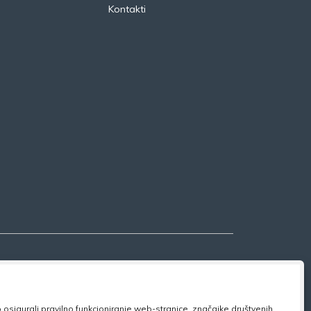
Kontakti
osigurali pravilno funkcioniranje web-stranice, značajke društvenih