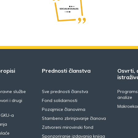
ropisi
Prednosti članstva
Osvrti, 
istraživ
pravne službe
Sve prednosti članstva
Programsk
analize
vori i drugi
Fond solidarnosti
Makroeko
Pozajmice članovima
 GKU-a
Stambeno zbrinjavanje članova
anja
Zatvoreni mirovinski fond
plaće
Sponzoriranje izdavanja knjiga