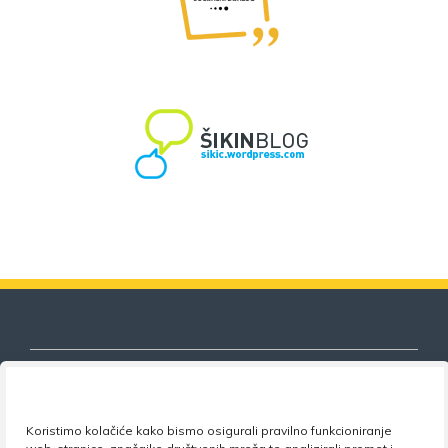
Koristimo kolačiće kako bismo osigurali pravilno funkcioniranje
Nezavisni sindikat znanosti i visokog