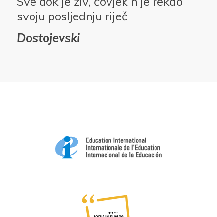
Sve dok je živ, čovjek nije rekao
svoju posljednju riječ
Dostojevski