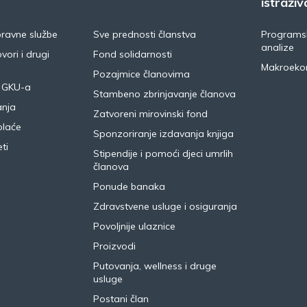
istraživ
pravne službe
Sve prednosti članstva
Programsk
analize
vori i drugi
Fond solidarnosti
Makroeko
Pozajmice članovima
 GKU-a
Stambeno zbrinjavanje članova
anja
Zatvoreni mirovinski fond
plaće
Sponzoriranje izdavanja knjiga
ti
Stipendije i pomoći djeci umrlih
članova
Ponude banaka
Zdravstvene usluge i osiguranja
Povoljnije ulaznice
Proizvodi
Putovanja, wellness i druge
usluge
Postani član