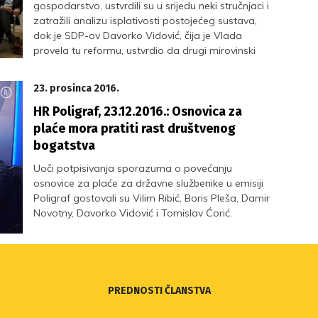
gospodarstvo, ustvrdili su u srijedu neki stručnjaci i
zatražili analizu isplativosti postojećeg sustava,
dok je SDP-ov Davorko Vidović, čija je Vlada
provela tu reformu, ustvrdio da drugi mirovinski
stup nema alternative.
23. prosinca 2016.
HR Poligraf, 23.12.2016.: Osnovica za
plaće mora pratiti rast društvenog
bogatstva
Uoči potpisivanja sporazuma o povećanju
osnovice za plaće za državne službenike u emisiji
Poligraf gostovali su Vilim Ribić, Boris Pleša, Damir
Novotny, Davorko Vidović i Tomislav Ćorić.
PREDNOSTI ČLANSTVA