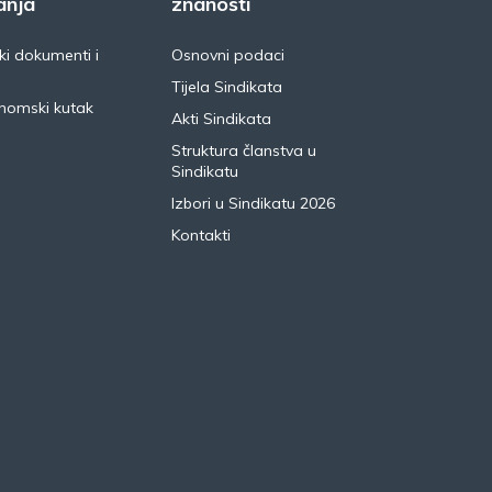
anja
znanosti
i dokumenti i
Osnovni podaci
Tijela Sindikata
nomski kutak
Akti Sindikata
Struktura članstva u
Sindikatu
Izbori u Sindikatu 2026
Kontakti