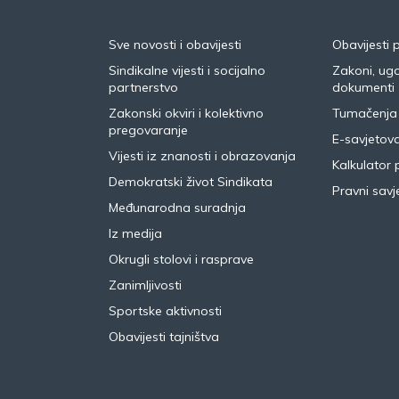
Sve novosti i obavijesti
Obavijesti 
Sindikalne vijesti i socijalno
Zakoni, ugo
partnerstvo
dokumenti
Zakonski okviri i kolektivno
Tumačenja
pregovaranje
E-savjetov
Vijesti iz znanosti i obrazovanja
Kalkulator 
Demokratski život Sindikata
Pravni savje
Međunarodna suradnja
Iz medija
Okrugli stolovi i rasprave
Zanimljivosti
Sportske aktivnosti
Obavijesti tajništva