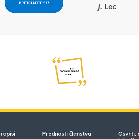
J. Lec
ropisi
Prednosti članstva
Osvrti, 