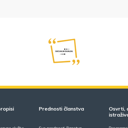
ropisi
Prednosti članstva
Osvrti, 
istraživ