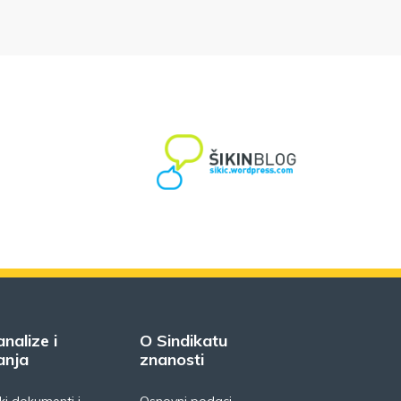
analize i
O Sindikatu
anja
znanosti