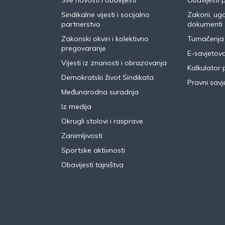
Sve novosti i obavijesti
Obavijesti 
Sindikalne vijesti i socijalno
Zakoni, ugo
partnerstvo
dokumenti
Zakonski okviri i kolektivno
Tumačenja
pregovaranje
E-savjetov
Vijesti iz znanosti i obrazovanja
Kalkulator 
Demokratski život Sindikata
Pravni savje
Međunarodna suradnja
Iz medija
Okrugli stolovi i rasprave
Zanimljivosti
Sportske aktivnosti
Obavijesti tajništva