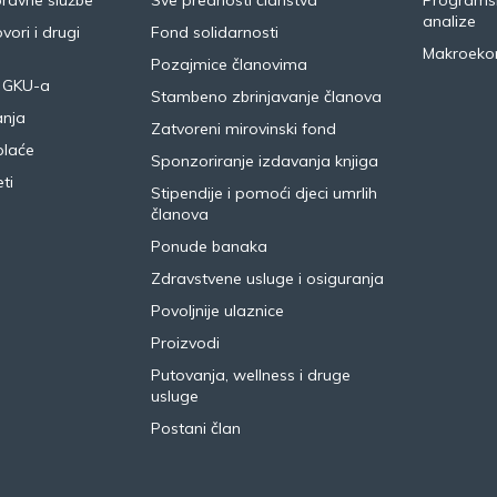
pravne službe
Sve prednosti članstva
Programsk
analize
vori i drugi
Fond solidarnosti
Makroeko
Pozajmice članovima
 GKU-a
Stambeno zbrinjavanje članova
anja
Zatvoreni mirovinski fond
plaće
Sponzoriranje izdavanja knjiga
ti
Stipendije i pomoći djeci umrlih
članova
Ponude banaka
Zdravstvene usluge i osiguranja
Povoljnije ulaznice
Proizvodi
Putovanja, wellness i druge
usluge
Postani član