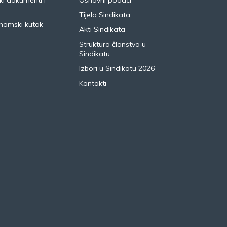
i dokumenti i
Osnovni podaci
Tijela Sindikata
nomski kutak
Akti Sindikata
Struktura članstva u
Sindikatu
Izbori u Sindikatu 2026
Kontakti