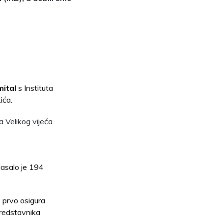
mital
s Instituta
ića.
 Velikog vijeća.
lasalo je 194
e prvo osigura
predstavnika