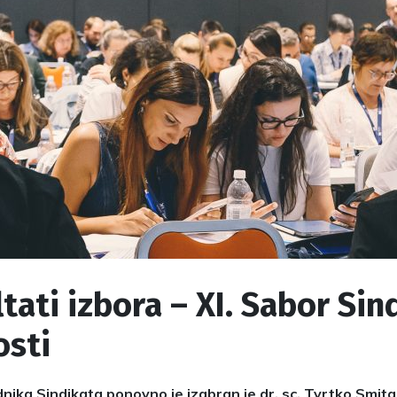
tati izbora – XI. Sabor Sin
osti
nika Sindikata ponovno je izabran je dr. sc. Tvrtko Smital 