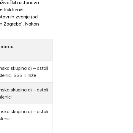
aživačkih ustanova
astrukturnih
stavnih zvanja (od
van Zagreba). Nakon
omena
nska skupina a) – ostali
enici; SSS ili niže
nska skupina a) – ostali
lenici
nska skupina a) – ostali
lenici