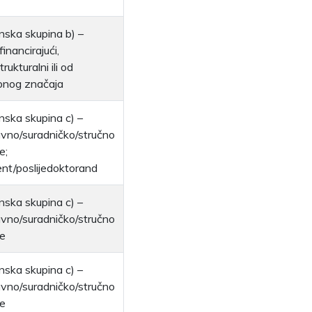
nska skupina b) –
inancirajući,
trukturalni ili od
bnog značaja
nska skupina c) –
vno/suradničko/stručno
e;
ent/poslijedoktorand
nska skupina c) –
vno/suradničko/stručno
e
nska skupina c) –
vno/suradničko/stručno
e