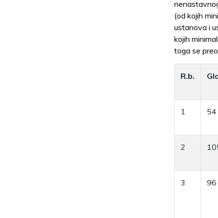
nenastavnog 
(od kojih mi
ustanova i u
kojih minima
toga se preo
R.b.
Gl
1
54
2
10
3
96