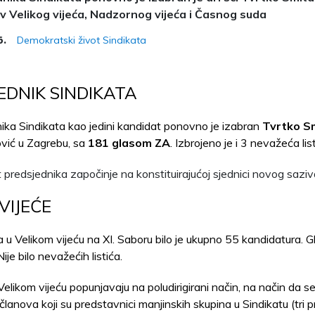
av Velikog vijeća, Nadzornog vijeća i Časnog suda
Demokratski život Sindikata
6.
EDNIK SINDIKATA
ika Sindikata kao jedini kandidat ponovno je izabran
Tvrtko S
vić u Zagrebu, sa
181 glasom ZA
. Izbrojeno je i 3 nevažeća list
predsjednika započinje na konstituirajućoj sjednici novog saziva
VIJEĆE
 u Velikom vijeću na XI. Saboru bilo je ukupno 55 kandidatura. G
ije bilo nevažećih listića.
elikom vijeću popunjavaju na poludirigirani način, na način da s
članova koji su predstavnici manjinskih skupina u Sindikatu (tri 