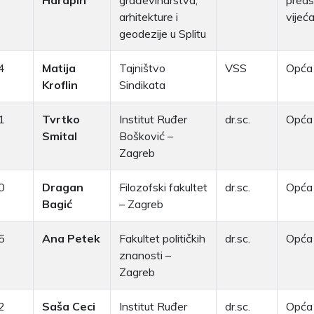
Harapin
građevinarstva,
preds
arhitekture i
vijeća
geodezije u Splitu
4
Matija
Tajništvo
VSS
Opća 
Kroflin
Sindikata
1
Tvrtko
Institut Ruđer
dr.sc.
Opća 
Smital
Bošković –
Zagreb
0
Dragan
Filozofski fakultet
dr.sc.
Opća 
Bagić
– Zagreb
5
Ana Petek
Fakultet političkih
dr.sc.
Opća 
znanosti –
Zagreb
2
Saša Ceci
Institut Ruđer
dr.sc.
Opća 