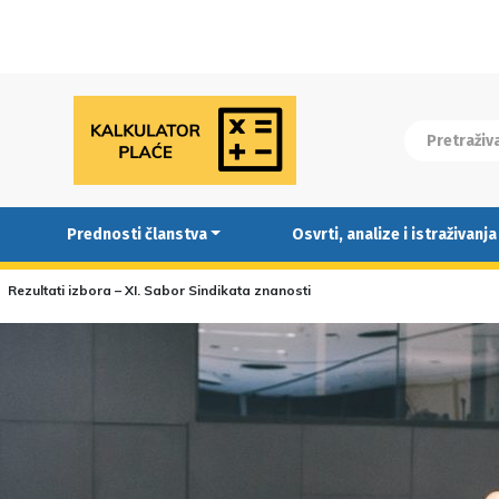
Prednosti članstva
Osvrti, analize i istraživanja
Rezultati izbora – XI. Sabor Sindikata znanosti