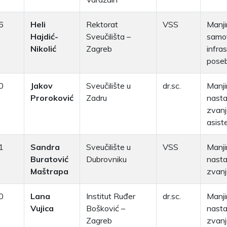
6
Heli
Rektorat
VSS
Manji
Hajdić-
Sveučilišta –
samof
Nikolić
Zagreb
infras
pose
0
Jakov
Sveučilište u
dr.sc.
Manji
Proroković
Zadru
nasta
zvanj
asist
1
Sandra
Sveučilište u
VSS
Manji
Buratović
Dubrovniku
nasta
Maštrapa
zvanj
0
Lana
Institut Ruđer
dr.sc.
Manji
Vujica
Bošković –
nasta
Zagreb
zvanj