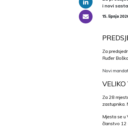
Linkedin
i novi sast
someone@yoursite.com
15. lipnja 202
PREDSJ
Za predsjedn
Ruđer Boško
Novi mandat 
VELIKO 
Za 28 mjesta
zastupnika. N
Mjesta se u V
članstvo 12 