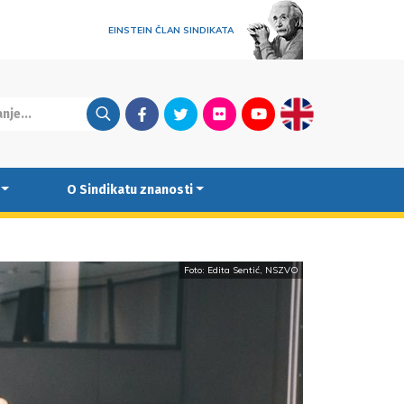
EINSTEIN ČLAN SINDIKATA
Facebook
Twitter
Flickr
Youtube
English
O Sindikatu znanosti
Foto: Edita Sentić, NSZVO