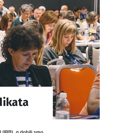
dikata
(IRB), a dobili smo