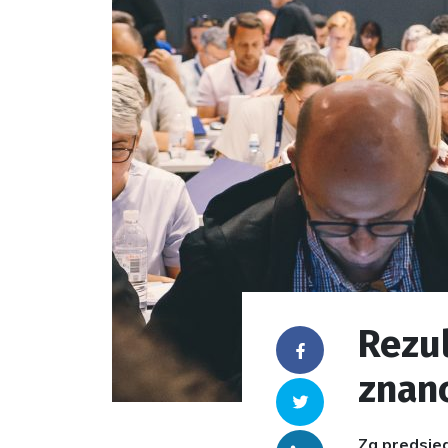
Rezul
Facebook
znan
Twitter
Za predsjed