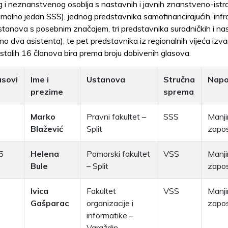
i neznanstvenog osoblja s nastavnih i javnih znanstveno-istr
nimalno jedan SSS), jednog predstavnika samofinancirajućih, infr
stanova s posebnim značajem, tri predstavnika suradničkih i na
lno dva asistenta), te pet predstavnika iz regionalnih vijeća iz
stalih 16 članova bira prema broju dobivenih glasova.
asovi
Ime i
Ustanova
Stručna
Nap
prezime
sprema
Marko
Pravni fakultet –
SSS
Manji
Blažević
Split
zaposl
5
Helena
Pomorski fakultet
VSS
Manji
Bule
– Split
zapos
Ivica
Fakultet
VSS
Manji
Gašparac
organizacije i
zapos
informatike –
Varaždin