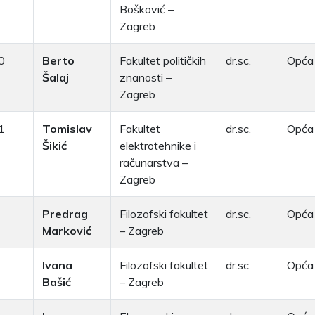
Bošković –
Zagreb
0
Berto
Fakultet političkih
dr.sc.
Opća 
Šalaj
znanosti –
Zagreb
1
Tomislav
Fakultet
dr.sc.
Opća 
Šikić
elektrotehnike i
računarstva –
Zagreb
Predrag
Filozofski fakultet
dr.sc.
Opća 
Marković
– Zagreb
Ivana
Filozofski fakultet
dr.sc.
Opća 
Bašić
– Zagreb