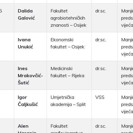
5
Dalida
Fakultet
dr.sc.
Manji
Galović
agrobiotehničkih
preds
znanosti – Osijek
vijeć
Ivana
Ekonomski
dr.sc.
Manji
Unukić
fakultet – Osijek
preds
vijeć
Ines
Medicinski
dr.sc.
Manji
Mrakovčić-
fakultet – Rijeka
preds
Šutić
vijeć
Igor
Umjetnička
VSS
Manji
Čaljkušić
akademija – Split
preds
vijeća
Alen
Fakultet
dr.sc.
Manji