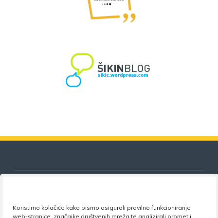
Koristimo kolačiće kako bismo osigurali pravilno funkcioniranje
Nezavisni sindikat znanosti i visokog
web-stranice, značajke društvenih mreža te analizirali promet i