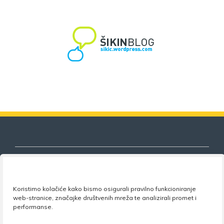
Koristimo kolačiće kako bismo osigurali pravilno funkcioniranje
Nezavisni sindikat znanosti i visokog
web-stranice, značajke društvenih mreža te analizirali promet i
obrazovanja
performanse.