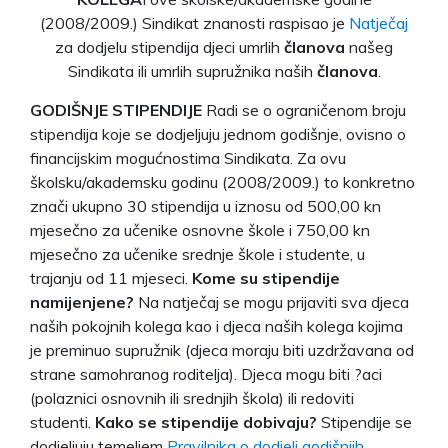
(2008/2009.) Sindikat znanosti raspisao je
Natječaj
za dodjelu stipendija djeci umrlih
članova
našeg
Sindikata ili umrlih supružnika naših
članova
.
GODIŠNJE STIPENDIJE
Radi se o ograničenom broju
stipendija koje se dodjeljuju jednom godišnje, ovisno o
financijskim mogućnostima Sindikata. Za ovu
školsku/akademsku godinu (2008/2009.) to konkretno
znači ukupno 30 stipendija u iznosu od 500,00 kn
mjesečno za učenike osnovne škole i 750,00 kn
mjesečno za učenike srednje škole i studente, u
trajanju od 11 mjeseci.
Kome su stipendije
namijenjene?
Na natječaj se mogu prijaviti sva djeca
naših pokojnih kolega kao i djeca naših kolega kojima
je preminuo supružnik (djeca moraju biti uzdržavana od
strane samohranog roditelja). Djeca mogu biti ?aci
(polaznici osnovnih ili srednjih škola) ili redoviti
studenti.
Kako se stipendije dobivaju?
Stipendije se
dodjeljuju temeljem
Pravilnika o dodjeli godišnjih