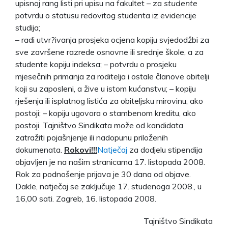
upisnoj rang listi pri upisu na fakultet – za
studente
potvrdu o statusu redovitog studenta iz evidencije
studija;
– radi utvr?ivanja prosjeka ocjena kopiju svjedodžbi za
sve završene razrede osnovne ili srednje škole, a za
studente kopiju indeksa; – potvrdu o prosjeku
mjesečnih primanja za roditelja i ostale članove obitelji
koji su zaposleni, a žive u istom kućanstvu; – kopiju
rješenja ili isplatnog listića za obiteljsku mirovinu, ako
postoji; – kopiju ugovora o stambenom kreditu, ako
postoji. Tajništvo Sindikata može od kandidata
zatražiti pojašnjenje ili nadopunu priloženih
dokumenata.
Rokovi!!!
Natječaj
za dodjelu stipendija
objavljen je na našim stranicama 17. listopada 2008.
Rok za podnošenje prijava je 30 dana od objave.
Dakle, natječaj se zaključuje 17. studenoga 2008., u
16,00 sati. Zagreb, 16. listopada 2008.
Tajništvo Sindikata