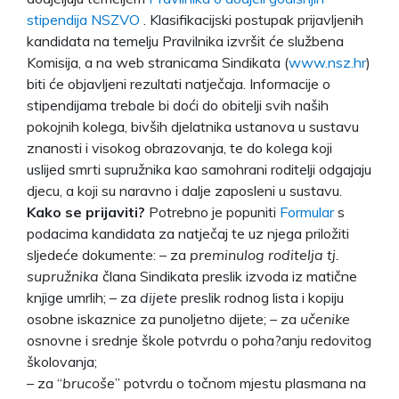
stipendija NSZVO
. Klasifikacijski postupak prijavljenih
kandidata na temelju Pravilnika izvršit će službena
Komisija, a na web stranicama Sindikata (
www.nsz.hr
)
biti će objavljeni rezultati natječaja. Informacije o
stipendijama trebale bi doći do obitelji svih naših
pokojnih kolega, bivših djelatnika ustanova u sustavu
znanosti i visokog obrazovanja, te do kolega koji
uslijed smrti supružnika kao samohrani roditelji odgajaju
djecu, a koji su naravno i dalje zaposleni u sustavu.
Kako se prijaviti?
Potrebno je popuniti
Formular
s
podacima kandidata za natječaj te uz njega priložiti
sljedeće dokumente: – za
preminulog roditelja tj.
supružnika
člana Sindikata preslik izvoda iz matične
knjige umrlih; – za
dijete
preslik rodnog lista i kopiju
osobne iskaznice za punoljetno dijete; – za
učenike
osnovne i srednje škole potvrdu o poha?anju redovitog
školovanja;
– za “
brucoše
” potvrdu o točnom mjestu plasmana na