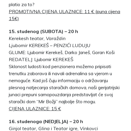
platio za to?
PROMOTIVNA CIJENA ULAZNICE: 11 € (puna cijena
15€)
15. studenog (SUBOTA) – 20 h
Kerekesh teatar, Varaždin
Ljubomir KEREKEŠ – PENZIĆI LUDUJU
GLUME: Ljubomir Kerekeš, Darko Janeš, Goran Koši
REDATELJ: Ljubomir KEREKEŠ
Sklonost ludosti kod penzionera možemo pripisati
trenutku zaborava ili navali adrenalina sa vjerom u
nemoguće. Kad još čuju informaciju o održavanju
plesnog natjecanja staračkih domova, naši gerijatrijski
junaci prepuni samopouzdanja predstavljat će svoj
starački dom “Mir Božji” najbolje što mogu.
CIJENA ULAZNICE: 15 €
16. studenoga (NEDJELJA) – 20 h
Ginjol teatar, Glina i Teatar igre, Vinkovci