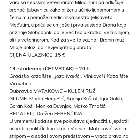
vara sa seoskim veterinarom Miladinom pa odlučuje
pronaći ljubavnicu kako bi ženu učinio ljubomornom u
čemu mu pomaže medicinska sestra Jelisaveta.
Međutim, u priču se umiješa i prva susjeda Brana koja
priznaje Slobodanki da je već bila u kratkoj vezi s Ilijom,
ali i s veterinarom. Kad za sve to sazna i Branin muž
Miloje dolazi do nevjerojatnog obrata.
CIJENA ULAZNICE: 15 €
13. studenog (ČETVRTAK) – 20 h
Gradsko kazalište „Joza Ivakić“, Vinkovci i Kazalište
Virovitica
Dubravko MATAKOVIĆ – KULEN RUŽ
GLUME: Marko Hergešić, Andrija Krištof, Igor Golub,
Goran Koši, Monika Duvnjak, Matko Trnačić
REDATELJ: Dražen FERENČINA
U vremenu kada se sve pokušava ujednačiti, uljepšati i
ugurati u politički korektne rečenice, Mataković svojim
stripom – a sada i ovom predstavom – vraća pravo na