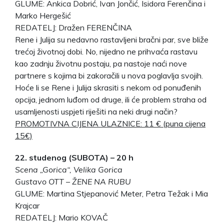
GLUME: Ankica Dobrić, Ivan Jončić, Isidora Ferenčina i
Marko Hergešić
REDATELJ: Dražen FERENČINA
Rene i Julija su nedavno rastavljeni bračni par, sve bliže
trećoj životnoj dobi. No, nijedno ne prihvaća rastavu
kao zadnju životnu postaju, pa nastoje naći nove
partnere s kojima bi zakoračili u nova poglavlja svojih.
Hoće li se Rene i Julija skrasiti s nekom od ponuđenih
opcija, jednom luđom od druge, ili će problem straha od
usamljenosti uspjeti riješiti na neki drugi način?
PROMOTIVNA CIJENA ULAZNICE: 11 € (puna cijena
15€)
22. studenog (SUBOTA) – 20 h
Scena „Gorica“, Velika Gorica
Gustavo OTT – ŽENE NA RUBU
GLUME: Martina Stjepanović Meter, Petra Težak i Mia
Krajcar
REDATELJ: Mario KOVAČ