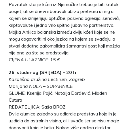
Povratak starije kćeri iz Njemačke trebao je biti kratak
posjet, ali se dnevni boravak ubrzo pretvara u ring u
kojem se izmjenjuju optužbe, pasivna agresija, sendviči,
kriptovalute i jedno vrlo upitno ljubavno partnerstvo.
Majka Ankica balansira između dviju kćeri koje se ne
mogu dogovoriti ni oko jezika na kojem se svađaju, a
stvari dodatno zakomplicira šarmantni gost koji možda
nije ono za što se predstavlja.
CIJENA ULAZNICE: 15 €
26. studenog (SRIJEDA) – 20 h
Kazališna družina Lectirum, Zagreb
Marijana NOLA – SUPARNICE
GLUME: Ksenija Pajić, Natalija Đorđević, Mladen
Čutura
REDATELJICA: Saša BROZ
Dvije glumice zajedno su odigrale predstavu koja ih je
uzdigla do astralnih visina, ali i svađe, jer se nisu mogle
dogovoriti koja je bolja. Nakon više godina direktor