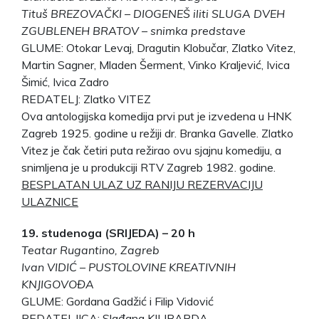
Tituš BREZOVAČKI – DIOGENEŠ iliti SLUGA DVEH
ZGUBLENEH BRATOV – snimka predstave
GLUME: Otokar Levaj, Dragutin Klobučar, Zlatko Vitez,
Martin Sagner, Mladen Šerment, Vinko Kraljević, Ivica
Šimić, Ivica Zadro
REDATELJ: Zlatko VITEZ
Ova antologijska komedija prvi put je izvedena u HNK
Zagreb 1925. godine u režiji dr. Branka Gavelle. Zlatko
Vitez je čak četiri puta režirao ovu sjajnu komediju, a
snimljena je u produkciji RTV Zagreb 1982. godine.
BESPLATAN ULAZ UZ RANIJU REZERVACIJU
ULAZNICE
19. studenoga (SRIJEDA) – 20 h
Teatar Rugantino, Zagreb
Ivan VIDIĆ – PUSTOLOVINE KREATIVNIH
KNJIGOVOĐA
GLUME: Gordana Gadžić i Filip Vidović
REDATELJICA: Slađana KILIBARDA