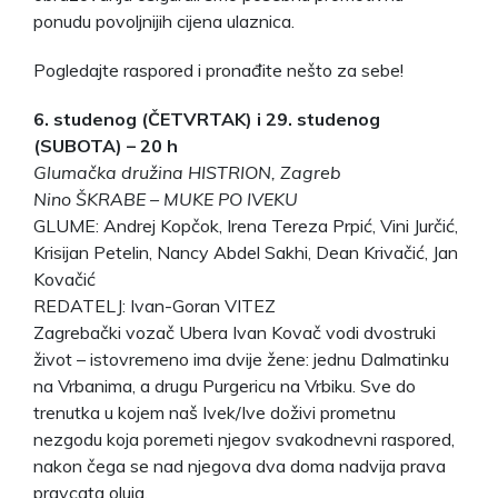
ponudu povoljnijih cijena ulaznica.
Pogledajte raspored i pronađite nešto za sebe!
6. studenog (ČETVRTAK) i 29. studenog
(SUBOTA) – 20 h
Glumačka družina HISTRION, Zagreb
Nino ŠKRABE – MUKE PO IVEKU
GLUME: Andrej Kopčok, Irena Tereza Prpić, Vini Jurčić,
Krisijan Petelin, Nancy Abdel Sakhi, Dean Krivačić, Jan
Kovačić
REDATELJ: Ivan-Goran VITEZ
Zagrebački vozač Ubera Ivan Kovač vodi dvostruki
život – istovremeno ima dvije žene: jednu Dalmatinku
na Vrbanima, a drugu Purgericu na Vrbiku. Sve do
trenutka u kojem naš Ivek/Ive doživi prometnu
nezgodu koja poremeti njegov svakodnevni raspored,
nakon čega se nad njegova dva doma nadvija prava
pravcata oluja.