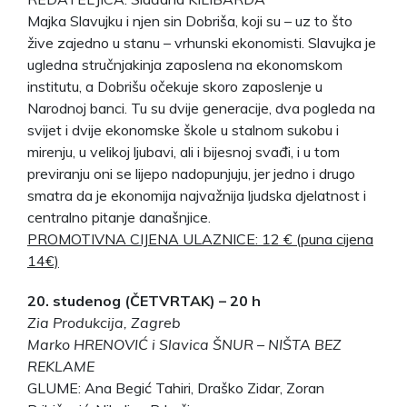
Majka Slavujku i njen sin Dobriša, koji su – uz to što
žive zajedno u stanu – vrhunski ekonomisti. Slavujka je
ugledna stručnjakinja zaposlena na ekonomskom
institutu, a Dobrišu očekuje skoro zaposlenje u
Narodnoj banci. Tu su dvije generacije, dva pogleda na
svijet i dvije ekonomske škole u stalnom sukobu i
mirenju, u velikoj ljubavi, ali i bijesnoj svađi, i u tom
previranju oni se lijepo nadopunjuju, jer jedno i drugo
smatra da je ekonomija najvažnija ljudska djelatnost i
centralno pitanje današnjice.
PROMOTIVNA CIJENA ULAZNICE: 12 € (puna cijena
14€)
20. studenog (ČETVRTAK) – 20 h
Zia Produkcija, Zagreb
Marko HRENOVIĆ i Slavica ŠNUR – NIŠTA BEZ
REKLAME
GLUME: Ana Begić Tahiri, Draško Zidar, Zoran