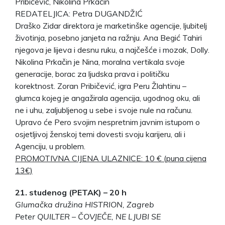
Pribičević, Nikolina Prkačin
REDATELJICA: Petra DUGANDŽIĆ
Draško Zidar direktora je marketinške agencije, ljubitelj
životinja, posebno janjeta na ražnju. Ana Begić Tahiri
njegova je lijeva i desnu ruku, a najčešće i mozak, Dolly.
Nikolina Prkačin je Nina, moralna vertikala svoje
generacije, borac za ljudska prava i političku
korektnost. Zoran Pribičević, igra Peru Žlahtinu –
glumca kojeg je angažirala agencija, ugodnog oku, ali
ne i uhu, zaljubljenog u sebe i svoje nule na računu.
Upravo će Pero svojim nespretnim javnim istupom o
osjetljivoj ženskoj temi dovesti svoju karijeru, ali i
Agenciju, u problem.
PROMOTIVNA CIJENA ULAZNICE: 10 € (puna cijena
13€)
21. studenog (PETAK) – 20 h
Glumačka družina HISTRION, Zagreb
Peter QUILTER – ČOVJEČE, NE LJUBI SE