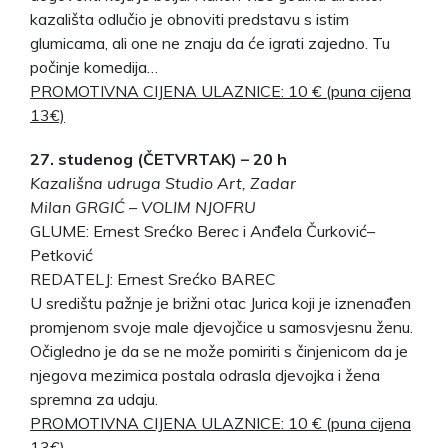
kazališta odlučio je obnoviti predstavu s istim
glumicama, ali one ne znaju da će igrati zajedno. Tu
počinje komedija…
PROMOTIVNA CIJENA ULAZNICE: 10 € (puna cijena
13€)
27. studenog (ČETVRTAK) – 20 h
Kazališna udruga Studio Art, Zadar
Milan GRGIĆ – VOLIM NJOFRU
GLUME: Ernest Srećko Berec i Anđela Čurković–
Petković
REDATELJ: Ernest Srećko BAREC
U središtu pažnje je brižni otac Jurica koji je iznenađen
promjenom svoje male djevojčice u samosvjesnu ženu.
Očigledno je da se ne može pomiriti s činjenicom da je
njegova mezimica postala odrasla djevojka i žena
spremna za udaju.
PROMOTIVNA CIJENA ULAZNICE: 10 € (puna cijena
13€)