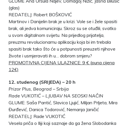
GLUME Ana Uršula Najev, Domagoj Nižić, Jasna Bilušić
(glas)
REDATELJ: Robert BOŠKOVIĆ
Martinov i Danijelin brak je u krizi. Vole se i žele spasiti
brak, ali jedva komuniciraju. Skroz su se otuđili, svatko
u svom digitalnom svijetu. Na prijedlog prijatelja,
preuzmu revolucionarnu aplikaciju koja bi im trebala
spasiti brak tako što će u potpunosti preuzeti njihove
živote i usmjeravati ih u… dobrom smjeru?
PROMOTIVNA CIJENA ULAZNICE: 9 € (puna cijena
12€)
12. studenog (SRIJEDA) – 20 h
Prizor Plus, Beograd – Srbija
Rade VUKOTIĆ – LJUBAV NA SEOSKI NAČIN
GLUME: Saša Pantić, Slavica Ljujić, Miljan Prljeta, Mira
Đurđević, Danica Todorović, Nemanja Janičić
REDATELJ: Rade VUKOTIĆ
Vesela priča o Iliji koji saznaje da ga žena Slobodanka