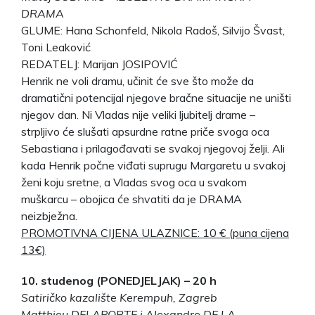
DRAMA
GLUME: Hana Schonfeld, Nikola Radoš, Silvijo Švast,
Toni Leaković
REDATELJ: Marijan JOSIPOVIĆ
Henrik ne voli dramu, učinit će sve što može da
dramatični potencijal njegove bračne situacije ne uništi
njegov dan. Ni Vladas nije veliki ljubitelj drame –
strpljivo će slušati apsurdne ratne priče svoga oca
Sebastiana i prilagođavati se svakoj njegovoj želji. Ali
kada Henrik počne viđati suprugu Margaretu u svakoj
ženi koju sretne, a Vladas svog oca u svakom
muškarcu – obojica će shvatiti da je DRAMA
neizbježna.
PROMOTIVNA CIJENA ULAZNICE: 10 € (puna cijena
13€)
10. studenog (PONEDJELJAK) – 20 h
Satiričko kazalište Kerempuh, Zagreb
Matthieu DELAPORTE i Alexandre DE LA