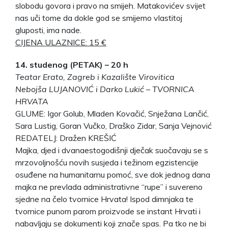
slobodu govora i pravo na smijeh. Matakovićev svijet
nas uči tome da dokle god se smijemo vlastitoj
gluposti, ima nade.
CIJENA ULAZNICE: 15 €
14. studenog (PETAK) – 20 h
Teatar Erato, Zagreb i Kazalište Virovitica
Nebojša LUJANOVIĆ i Darko Lukić – TVORNICA
HRVATA
GLUME: Igor Golub, Mladen Kovačić, Snježana Lančić,
Sara Lustig, Goran Vučko, Draško Zidar, Sanja Vejnović
REDATELJ: Dražen KREŠIĆ
Majka, djed i dvanaestogodišnji dječak suočavaju se s
mrzovoljnošću novih susjeda i težinom egzistencije
osuđene na humanitarnu pomoć, sve dok jednog dana
majka ne prevlada administrativne “rupe” i suvereno
sjedne na čelo tvornice Hrvata! Ispod dimnjaka te
tvornice punom parom proizvode se instant Hrvati i
nabavljaju se dokumenti koji znače spas. Pa tko ne bi