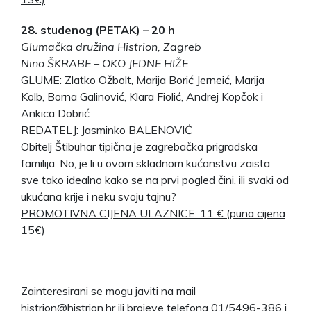
28. studenog (PETAK) – 20 h
Glumačka družina Histrion, Zagreb
Nino ŠKRABE – OKO JEDNE HIŽE
GLUME: Zlatko Ožbolt, Marija Borić Jerneić, Marija
Kolb, Borna Galinović, Klara Fiolić, Andrej Kopčok i
Ankica Dobrić
REDATELJ: Jasminko BALENOVIĆ
Obitelj Štibuhar tipična je zagrebačka prigradska
familija. No, je li u ovom skladnom kućanstvu zaista
sve tako idealno kako se na prvi pogled čini, ili svaki od
ukućana krije i neku svoju tajnu?
PROMOTIVNA CIJENA ULAZNICE: 11 € (puna cijena
15€)
Zainteresirani se mogu javiti na mail
histrion@histrion.hr ili brojeve telefona 01/5496-386 i