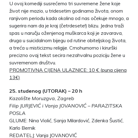
U ovoj komediji susrećemo tri suvremene žene koje
život nije mazio, u tridesetim godinama života, onom
ranjivom periodu kada okolina od nas očekuje mnogo, a
sugerira nam da je kraj (četrdesete!) blizu. Jedna traži
spas u naručju oženjenog muškarca koji je zavarava,
druga u suicidalnom bijegu od rutine obiteljskog života,
a treća u misticizmu religije. Crnohumorno i kirurški
precizno ovaj tekst secira nezahvalnu poziciju žene u
suvremenom društvu.
PROMOTIVNA CIJENA ULAZNICE: 10 € (puna cijena
13€)
25. studenog (UTORAK) – 20 h
Kazalište Moruzgva, Zagreb
Filip JURJEVIĆ i Vanja JOVANOVIĆ – PARAZITSKA
POSLA
GLUME: Nina Violić, Sanja Milardović, Zdenka Šustić,
Karlo Bernik
REDATELJ: Vanja JOVANOVIĆ