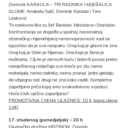
Dominik KARAULA – TRI RADNIKA I MIJEŠALICA
GLUME: Anabela Sulić, Dominik Karaula i Toni
Leaković
Tri naslovna lika su šef Berislav, Miroslava i Stanislav.
Konfrontacija se događa u spolnoj, nacionalnoj,
stranačkoj i hijerarhijskoj neravnopravnosti. kad se
ispostavi da je sve naopako. Onaj koji je glavni ne zna.
Onaj koji je Srbin je Nijemac. Ona koja je žena je
muškarac. Cilj im je obnoviti kuću i dobivši posao preko
namještenog natječaja sve kreće po zlu, nema
materijala, nema radnika, nema znanja. Jedni gledaju
da izbjegnu rad, drugi ne zna kako raditi. Kompletno
zapetljana priča kojoj smo svakodnevno svjedoci.
Hoće li biti vječno zapetljana?
PROMOTIVNA CIJENA ULAZNICE: 10 € (puna cijena
13€)
17. studenog (ponedjeljak) – 20 h
Glumačka družina HISTRION, Zagreb