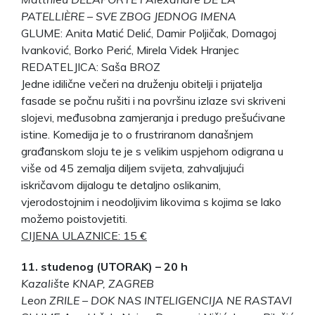
PATELLIÈRE – SVE ZBOG JEDNOG IMENA
GLUME: Anita Matić Delić, Damir Poljičak, Domagoj
Ivanković, Borko Perić, Mirela Videk Hranjec
REDATELJICA: Saša BROZ
Jedne idilične večeri na druženju obitelji i prijatelja
fasade se počnu rušiti i na površinu izlaze svi skriveni
slojevi, međusobna zamjeranja i predugo prešućivane
istine. Komedija je to o frustriranom današnjem
građanskom sloju te je s velikim uspjehom odigrana u
više od 45 zemalja diljem svijeta, zahvaljujući
iskričavom dijalogu te detaljno oslikanim,
vjerodostojnim i neodoljivim likovima s kojima se lako
možemo poistovjetiti.
CIJENA ULAZNICE: 15 €
11. studenog (UTORAK) – 20 h
Kazalište KNAP, ZAGREB
Leon ZRILE – DOK NAS INTELIGENCIJA NE RASTAVI