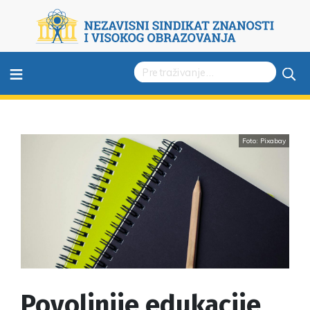
≡
Foto: Pixabay
Povoljnije edukacije