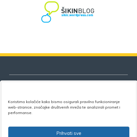
Nezavisni sindikat znanosti i visokog
Koristimo kolačiće kako bismo osigurali pravilno funkcioniranje
web-stranice, značajke društvenih mreža te analizirali promet i
obrazovanja
performanse.
Adresa:
Florijana Andrašeca 18A / VI kat
• 10 000
Zagreb •
Tel:
+385 1 4847 337
•
Email:
uprava@nsz.hr
Prihvati sve
•
Facebook:
NSZVO