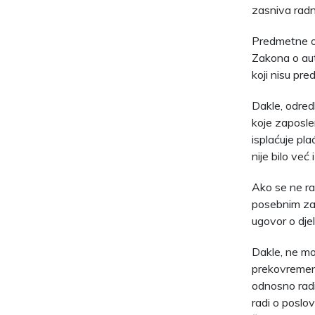
zasniva radn
Predmetne od
Zakona o aut
koji nisu pr
Dakle, odre
koje zaposle
isplaćuje pl
nije bilo već
Ako se ne ra
posebnim zak
ugovor o dje
Dakle, ne mor
prekovremeni 
odnosno radi
radi o poslo