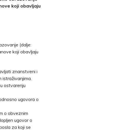
ove koji obavljaju
azovanje (dalje:
nove koji obavljaju
ljati znanstveni i
 istraživanjima.
 u ostvarenju
u odnosno ugovora o
nom o obveznim
lopljen ugovor o
posla za koji se