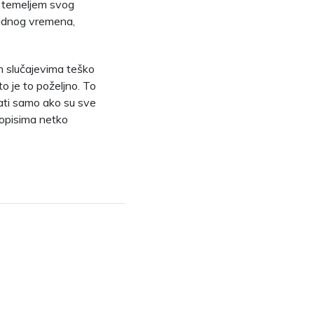
a temeljem svog
 radnog vremena,
m slučajevima teško
to je to poželjno. To
sati samo ako su sve
ropisima netko