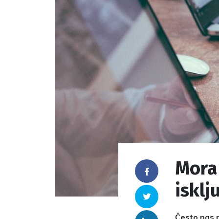
Mora 
Facebook
isklj
Twitter
Često nas p