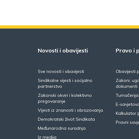
Novosti i obavijesti
Pravo i p
Sve novosti i obavijesti
Obavijesti 
Sindikalne vijesti i socijalno
Zakoni, ugo
partnerstvo
dokumenti
Zakonski okviri i kolektivno
Tumačenja
pregovaranje
E-savjetov
Vijesti iz znanosti i obrazovanja
Kalkulator 
Demokratski život Sindikata
Pravni savje
Međunarodna suradnja
Iz medija