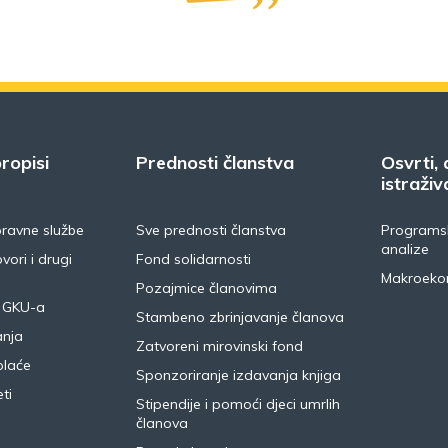
ropisi
Prednosti članstva
Osvrti, 
istraživ
pravne službe
Sve prednosti članstva
Programsk
analize
vori i drugi
Fond solidarnosti
Makroeko
Pozajmice članovima
 GKU-a
Stambeno zbrinjavanje članova
anja
Zatvoreni mirovinski fond
plaće
Sponzoriranje izdavanja knjiga
ti
Stipendije i pomoći djeci umrlih
članova