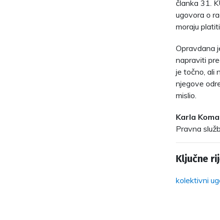
članka 31. K
ugovora o ra
moraju plati
Opravdana je
napraviti pre
je točno, ali
njegove odre
mislio.
Karla Koma
Pravna služb
Ključne rij
kolektivni u