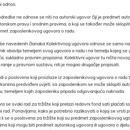
i odnos.
redbe ne odnose se niti na autorski ugovor čiji je predmet auto
orskom pravu i srodnim pravima, a koji se također može sklopi
edmet zaposlenikovog ugovora o radu.
dbe navedenih članaka Kolektivnog ugovora odnose se samo na 
nik obavlja temeljem svog ugovora o radu i na temelju kojeg se
aća, sukladno pravnim propisima. Kolektivni ugovor tu ništa novog
 i ranije u pravnom sustavu, niti je mogao drugačije propisati.
di o poslovima koji proizlaze iz zaposlenikovog ugovora o radu t
onima predviđeni uvjeti, sa zaposlenikom se može sklopiti autor
lu, temeljem kojih zaposleniku pripada odgovarajuća naknada.
a se svaki rad za tržište koji prelazi redovni fond sati plaćati 
rad. Ponavljamo, kako je potrebno razlikovati o kojoj se vrsti p
 li se o poslovima za tržište koji su predmet zaposlenikovog ugov
vima koji mogu biti predmet autorskog ugovora ili ugovora o djel