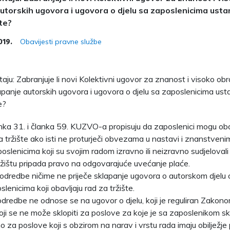
utorskih ugovora i ugovora o djelu sa zaposlenicima ustan
šte?
Obavijesti pravne službe
019.
aju: Zabranjuje li novi Kolektivni ugovor za znanost i visoko obr
anje autorskih ugovora i ugovora o djelu sa zaposlenicima usta
e?
ka 31. i članka 59. KUZVO-a propisuju da zaposlenici mogu obav
a tržište ako isti ne proturječi obvezama u nastavi i znanstvenim
oslenicima koji su svojim radom izravno ili neizravno sudjelovali
ržištu pripada pravo na odgovarajuće uvećanje plaće.
odredbe ničime ne priječe sklapanje ugovora o autorskom djel
slenicima koji obavljaju rad za tržište.
redbe ne odnose se na ugovor o djelu, koji je reguliran Zako
oji se ne može sklopiti za poslove za koje je sa zaposlenikom sk
 za poslove koji s obzirom na narav i vrstu rada imaju obilježje 