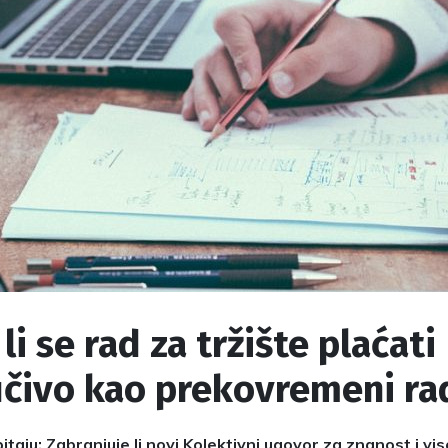
li se rad za tržište plaćati
učivo kao prekovremeni ra
itaju: Zabranjuje li novi Kolektivni ugovor za znanost i v