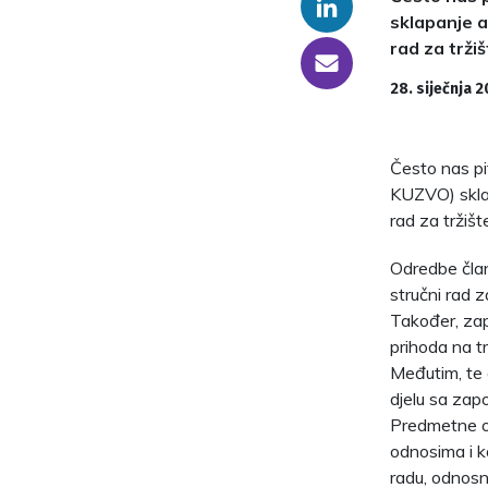
Linkedin
sklapanje a
rad za trži
someone@yoursite.com
28. siječnja 2
Često nas pit
KUZVO) sklap
rad za tržišt
Odredbe član
stručni rad z
Također, zap
prihoda na t
Međutim, te 
djelu sa zapo
Predmetne od
odnosima i k
radu, odnosno