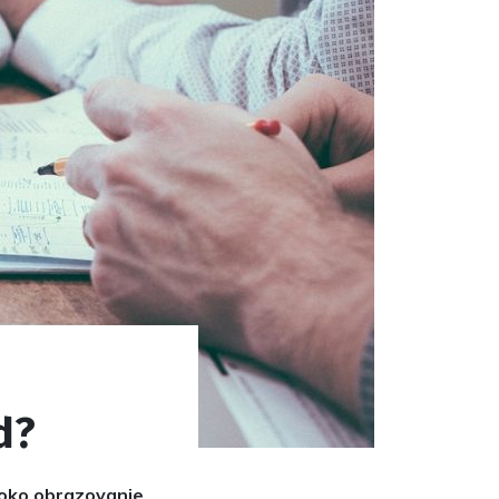
d?
isoko obrazovanje