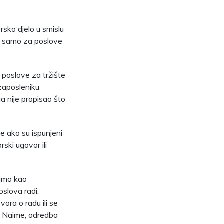
rsko djelo u smislu
ti samo za poslove
poslove za tržište
 zaposleniku
a nije propisao što
e ako su ispunjeni
ski ugovor ili
samo kao
oslova radi,
ora o radu ili se
u. Naime, odredba