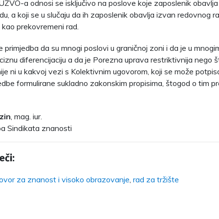
UZVO-a odnosi se isključivo na poslove koje zaposlenik obavlj
du, a koji se u slučaju da ih zaposlenik obavlja izvan redovnog
ti kao prekovremeni rad.
 primjedba da su mnogi poslovi u graničnoj zoni i da je u mnogi
ciznu diferencijaciju a da je Porezna uprava restriktivnija nego š
 nije ni u kakvoj vezi s Kolektivnim ugovorom, koji se može potpi
dbe formulirane sukladno zakonskim propisima, štogod o tim p
zin
, mag. iur.
a Sindikata znanosti
eči:
govor za znanost i visoko obrazovanje
,
rad za tržište