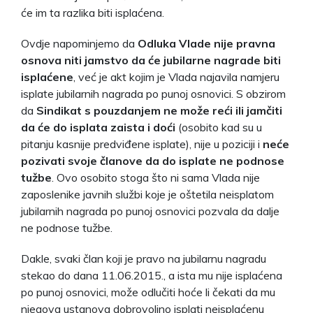
će im ta razlika biti isplaćena.
Ovdje napominjemo da
Odluka Vlade nije pravna
osnova niti jamstvo da će jubilarne nagrade biti
isplaćene
, već je akt kojim je Vlada najavila namjeru
isplate jubilarnih nagrada po punoj osnovici. S obzirom
da
Sindikat s pouzdanjem ne može reći ili jamčiti
da će do isplata zaista i doći
(osobito kad su u
pitanju kasnije predviđene isplate), nije u poziciji i
neće
pozivati svoje članove da do isplate ne podnose
tužbe
. Ovo osobito stoga što ni sama Vlada nije
zaposlenike javnih službi koje je oštetila neisplatom
jubilarnih nagrada po punoj osnovici pozvala da dalje
ne podnose tužbe.
Dakle, svaki član koji je pravo na jubilarnu nagradu
stekao do dana 11.06.2015., a ista mu nije isplaćena
po punoj osnovici, može odlučiti hoće li čekati da mu
njegova ustanova dobrovoljno isplati neisplaćenu