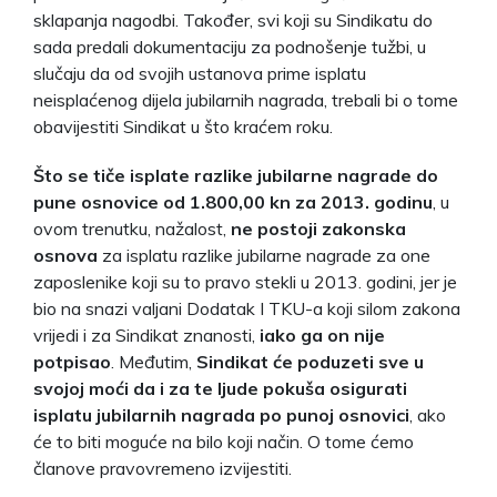
sklapanja nagodbi. Također, svi koji su Sindikatu do
sada predali dokumentaciju za podnošenje tužbi, u
slučaju da od svojih ustanova prime isplatu
neisplaćenog dijela jubilarnih nagrada, trebali bi o tome
obavijestiti Sindikat u što kraćem roku.
Što se tiče isplate razlike jubilarne nagrade do
pune osnovice od 1.800,00 kn za 2013. godinu
, u
ovom trenutku, nažalost,
ne postoji zakonska
osnova
za isplatu razlike jubilarne nagrade za one
zaposlenike koji su to pravo stekli u 2013. godini, jer je
bio na snazi valjani Dodatak I TKU-a koji silom zakona
vrijedi i za Sindikat znanosti,
iako ga on nije
potpisao
. Međutim,
Sindikat će poduzeti sve u
svojoj moći da i za te ljude pokuša osigurati
isplatu jubilarnih nagrada po punoj osnovici
, ako
će to biti moguće na bilo koji način. O tome ćemo
članove pravovremeno izvijestiti.