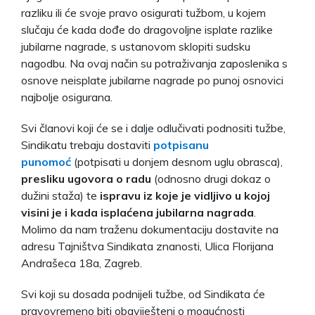
razliku ili će svoje pravo osigurati tužbom, u kojem
slučaju će kada dođe do dragovoljne isplate razlike
jubilarne nagrade, s ustanovom sklopiti sudsku
nagodbu. Na ovaj način su potraživanja zaposlenika s
osnove neisplate jubilarne nagrade po punoj osnovici
najbolje osigurana.
Svi članovi koji će se i dalje odlučivati podnositi tužbe,
Sindikatu trebaju dostaviti
potpisanu
punomoć
(potpisati u donjem desnom uglu obrasca),
presliku ugovora o radu
(odnosno drugi dokaz o
dužini staža) te
ispravu iz koje je vidljivo u kojoj
visini je i kada isplaćena jubilarna nagrada
.
Molimo da nam traženu dokumentaciju dostavite na
adresu Tajništva Sindikata znanosti, Ulica Florijana
Andrašeca 18a, Zagreb.
Svi koji su dosada podnijeli tužbe, od Sindikata će
pravovremeno biti obaviješteni o mogućnosti