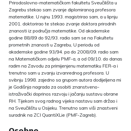
Prirodoslovno-matematičkom fakultetu Sveučilišta u
Zagrebu stekao sam zvanje diplomiranog profesora
matematike. U rujnu 1993. magistrirao sam, a u lipnju
2001. doktorirao te stekao zvanje doktora prirodnih
znanosti iz područja matematike. Od akademske
godine 88/89 do 92/93. radio sam se na Fakultetu
prometnih znanosti u Zagrebu, U periodu od
akademske godine 93/94. pa do 2008/09. radio sam
na Matematičkom odjelu PMF-a, a od 09/10. do danas
radim na Zavodu za primijenjenu matematiku FER-a i
trenutno sam u zvanju izvanrednog profesora. U
svibnju 1998. zajedno sa grupom autora dodijeljena mi
je Godišnja nagrada za osobiti znanstveno-
istraživački doprinos razvoju i jačanju sustavu obrane
RH. Tijekom svog radnog vijeka nastavu sam držao i
na Sveučilištu u Osijeku. Trenutno sam viši znastveni
suradnik na ZCI QuantiXLie (PMF-Zagreb).
Osobno