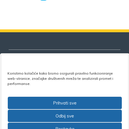
Koristimo kolačiće kako bismo osigurali pravilno funkcioniranje
Nezavisni sindikat znanosti i visokog
web-stranice, značajke društvenih mreža te analizirali promet i
obrazovanja
performanse.
Adresa:
Florijana Andrašeca 18A / VI kat
• 10 000
Zagreb •
Tel:
+385 1 4847 337
•
Email:
uprava@nsz.hr
Prihvati sve
•
Facebook:
NSZVO
Odbij sve
Postavke