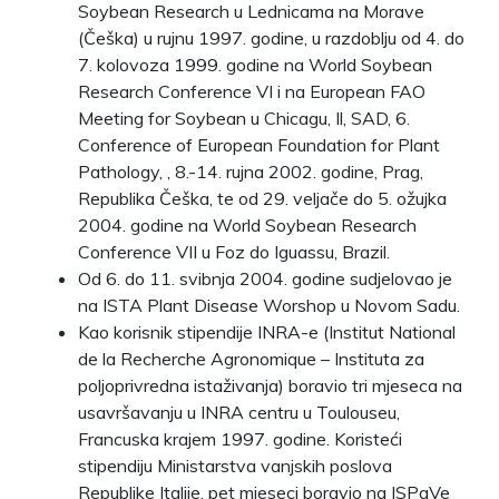
Soybean Research u Lednicama na Morave
(Češka) u rujnu 1997. godine, u razdoblju od 4. do
7. kolovoza 1999. godine na World Soybean
Research Conference VI i na European FAO
Meeting for Soybean u Chicagu, Il, SAD, 6.
Conference of European Foundation for Plant
Pathology, , 8.-14. rujna 2002. godine, Prag,
Republika Češka, te od 29. veljače do 5. ožujka
2004. godine na World Soybean Research
Conference VII u Foz do Iguassu, Brazil.
Od 6. do 11. svibnja 2004. godine sudjelovao je
na ISTA Plant Disease Worshop u Novom Sadu.
Kao korisnik stipendije INRA-e (Institut National
de la Recherche Agronomique – Instituta za
poljoprivredna istaživanja) boravio tri mjeseca na
usavršavanju u INRA centru u Toulouseu,
Francuska krajem 1997. godine. Koristeći
stipendiju Ministarstva vanjskih poslova
Republike Italije, pet mjeseci boravio na ISPaVe