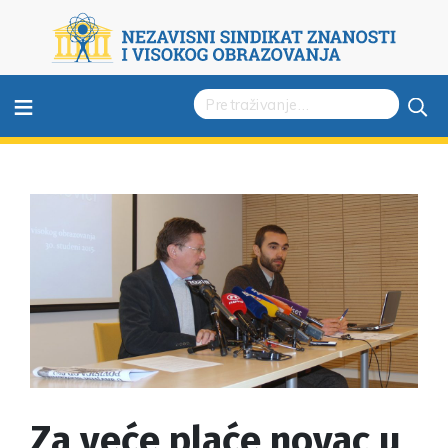
≡
Za veće plaće novac u