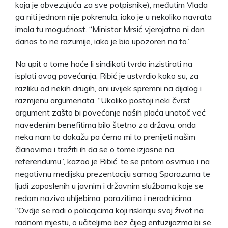
koja je obvezujuća za sve potpisnike), međutim Vlada
ga niti jednom nije pokrenula, iako je u nekoliko navrata
imala tu mogućnost. “Ministar Mrsić vjerojatno ni dan
danas to ne razumije, iako je bio upozoren na to.”
Na upit o tome hoće li sindikati tvrdo inzistirati na
isplati ovog povećanja, Ribić je ustvrdio kako su, za
razliku od nekih drugih, oni uvijek spremni na dijalog i
razmjenu argumenata. “Ukoliko postoji neki čvrst
argument zašto bi povećanje naših plaća unatoč već
navedenim benefitima bilo štetno za državu, onda
neka nam to dokažu pa ćemo mi to prenijeti našim
članovima i tražiti ih da se o tome izjasne na
referendumu”, kazao je Ribić, te se pritom osvrnuo i na
negativnu medijsku prezentaciju samog Sporazuma te
ljudi zaposlenih u javnim i državnim službama koje se
redom naziva uhljebima, parazitima i neradnicima.
“Ovdje se radi o policajcima koji riskiraju svoj život na
radnom mjestu, o učiteljima bez čijeg entuzijazma bi se