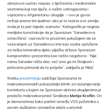
obrazovni sustav raspao, o liječnicima i medicinskim
sestrama koji nas liječe, o našim vatrogascima i
vojnicima u Afganistanu i drugdje – ovo je govor
mržnje prema tim ljudima i ako je to razina ove zemlje,
onda je to jad i bijeda, sramota.” Kategorički je negirao
medijske konstrukcije da je Sporazum “Sanaderova
ostavština”, nazvavši to prozirnim pokušajem da se
vezivanjem uz Sanaderovo ime kao osobe optužene
za teška kriminalna djela i pljačku države Sporazum
kompromitira i prezentira kao nešto negativno. “Nije
nama Sanader ništa dao, već smo ga mi štrajkom i
pritiscima primorali da to potpiše”, zaključio je Ribić.
Kratku
prezentaciju
sadržaja Sporazuma te
makroekonomskih pokazatelja bitnih za razumijevanje
konteksta u kojem se Sporazum aktivira okupljenima je
predočio makroekonomist Sindikata
Matija Kroflin
. On
je demonstrirao kako paritet između VSS početnika u
javnim službama i prosječne plaće u privredi