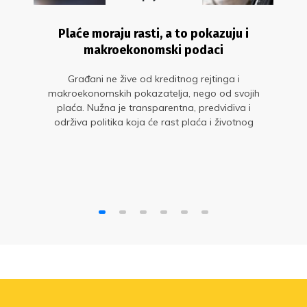
Plaće moraju rasti, a to pokazuju i
makroekonomski podaci
Građani ne žive od kreditnog rejtinga i
makroekonomskih pokazatelja, nego od svojih
plaća. Nužna je transparentna, predvidiva i
održiva politika koja će rast plaća i životnog
standarda staviti u središte gospodarskog
razvoja. Glavne su to poruke s okruglog stola
„Sit gladnom ne vjeruje: zašto plaće moraju
rasti?“ u organizaciji Sindikata znanosti i
Sindikata Preporod.