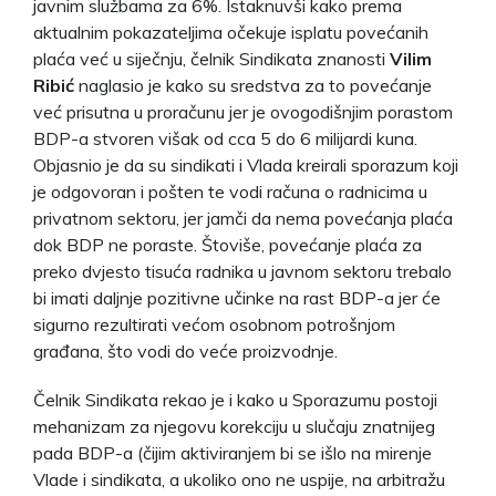
javnim službama za 6%. Istaknuvši kako prema
aktualnim pokazateljima očekuje isplatu povećanih
plaća već u siječnju, čelnik Sindikata znanosti
Vilim
Ribić
naglasio je kako su sredstva za to povećanje
već prisutna u proračunu jer je ovogodišnjim porastom
BDP-a stvoren višak od cca 5 do 6 milijardi kuna.
Objasnio je da su sindikati i Vlada kreirali sporazum koji
je odgovoran i pošten te vodi računa o radnicima u
privatnom sektoru, jer jamči da nema povećanja plaća
dok BDP ne poraste. Štoviše, povećanje plaća za
preko dvjesto tisuća radnika u javnom sektoru trebalo
bi imati daljnje pozitivne učinke na rast BDP-a jer će
sigurno rezultirati većom osobnom potrošnjom
građana, što vodi do veće proizvodnje.
Čelnik Sindikata rekao je i kako u Sporazumu postoji
mehanizam za njegovu korekciju u slučaju znatnijeg
pada BDP-a (čijim aktiviranjem bi se išlo na mirenje
Vlade i sindikata, a ukoliko ono ne uspije, na arbitražu