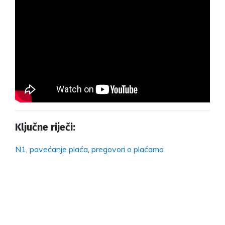
Ključne riječi:
N1
,
povećanje plaća
,
pregovori o plaćama