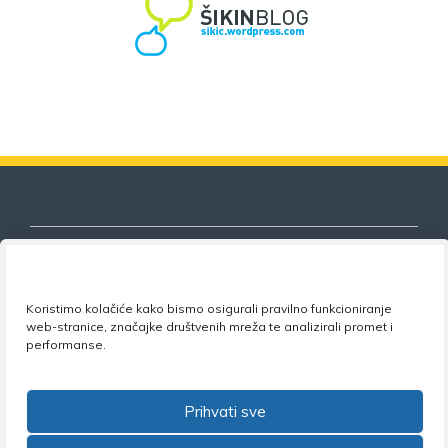
Koristimo kolačiće kako bismo osigurali pravilno funkcioniranje
Nezavisni sindikat znanosti i visokog
web-stranice, značajke društvenih mreža te analizirali promet i
obrazovanja
performanse.
Adresa:
Florijana Andrašeca 18A / VI kat
• 10 000
Zagreb •
Tel:
+385 1 4847 337
•
Email:
uprava@nsz.hr
Prihvati sve
•
Facebook:
NSZVO