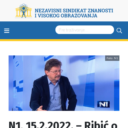
≡
Foto: N1
N1, 15.2.2022. – Ribić o