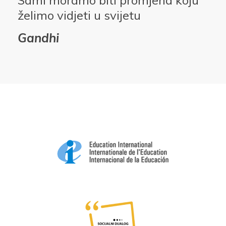
Sami moramo biti promjena koju
želimo vidjeti u svijetu
Gandhi