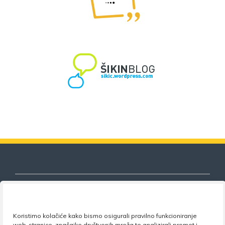
Koristimo kolačiće kako bismo osigurali pravilno funkcioniranje
Nezavisni sindikat znanosti i visokog
web-stranice, značajke društvenih mreža te analizirali promet i