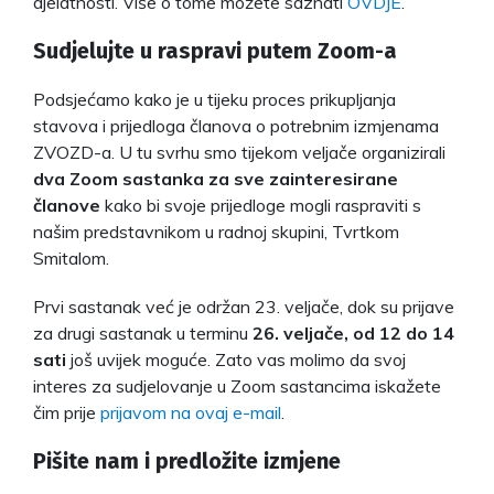
djelatnosti. Više o tome možete saznati
OVDJE
.
Sudjelujte u raspravi putem Zoom-a
Podsjećamo kako je u tijeku proces prikupljanja
stavova i prijedloga članova o potrebnim izmjenama
ZVOZD-a. U tu svrhu smo tijekom veljače organizirali
dva Zoom sastanka za sve zainteresirane
članove
kako bi svoje prijedloge mogli raspraviti s
našim predstavnikom u radnoj skupini, Tvrtkom
Smitalom.
Prvi sastanak već je održan 23. veljače, dok su prijave
za drugi sastanak u terminu
26. veljače, od 12 do 14
sati
još uvijek moguće. Zato vas molimo da svoj
interes za sudjelovanje u Zoom sastancima iskažete
čim prije
prijavom na ovaj e-mail
.
Pišite nam i predložite izmjene