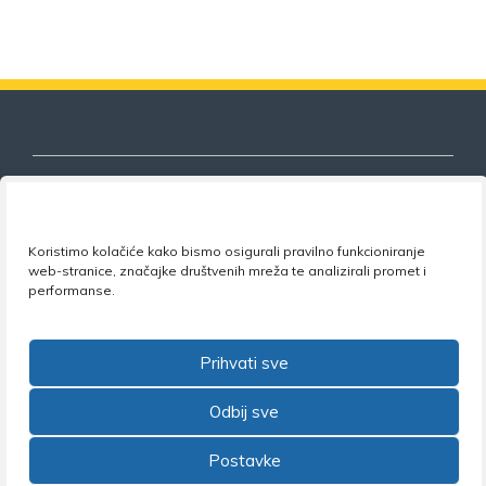
Nezavisni sindikat znanosti i visokog
Koristimo kolačiće kako bismo osigurali pravilno funkcioniranje
web-stranice, značajke društvenih mreža te analizirali promet i
obrazovanja
performanse.
Adresa:
Florijana Andrašeca 18A / VI kat
• 10 000
Zagreb •
Tel:
+385 1 4847 337
•
Email:
uprava@nsz.hr
Prihvati sve
•
Facebook:
NSZVO
Odbij sve
Postavke
©2026 Nezavisni sindikat znanosti i visokog obrazovanja