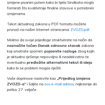
izmjene pisanim putem kako bi tijela Sindikata mogla
formirati što kvalitetnije finalne stavove o potrebnim
izmjenama.
Tekst aktualnog zakona u PDF formatu možete
pronaći na našim Internet stranicama:
ZVOZD.pdf
Molimo da svoje prijedloge strukturirate na način da
naznačite točan članak odnosno stavak
zakona
koji smatrate spornim,
pojasnite razloge
zbog kojih
je aktualno rješenje nepovoljno ili neadekvatno te
eventualno
predložite alternativni tekst ili ideju
kako bi se problem mogao riješiti.
Vaše doprinose naslovite kao
„Prijedlog izmjena
ZVOZD-a“
i šaljite na
ovu e-mail adresu
, najkasnije do
petka, 27. veljače.