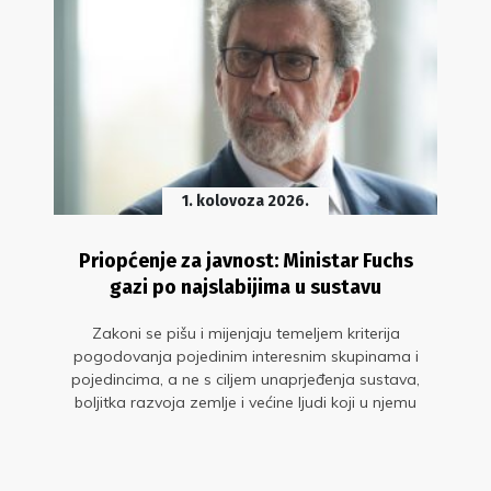
1. kolovoza 2026.
Priopćenje za javnost: Ministar Fuchs
gazi po najslabijima u sustavu
Zakoni se pišu i mijenjaju temeljem kriterija
pogodovanja pojedinim interesnim skupinama i
pojedincima, a ne s ciljem unaprjeđenja sustava,
boljitka razvoja zemlje i većine ljudi koji u njemu
rade. Ni ovog puta nije se dogodio izuzetak!