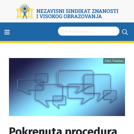
≡
Foto: Pixabay
Pokrenuta procedura