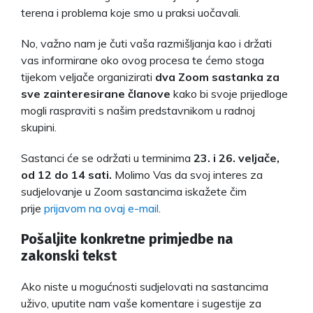
terena i problema koje smo u praksi uočavali.
No, važno nam je čuti vaša razmišljanja kao i držati
vas informirane oko ovog procesa te ćemo stoga
tijekom veljače organizirati
dva Zoom sastanka za
sve zainteresirane članove
kako bi svoje prijedloge
mogli raspraviti s našim predstavnikom u radnoj
skupini.
Sastanci će se održati u terminima
23. i 26. veljače,
od 12 do 14 sati.
Molimo Vas da svoj interes za
sudjelovanje u Zoom sastancima iskažete čim
prije
prijavom na ovaj e-mail
.
Pošaljite konkretne primjedbe na
zakonski tekst
Ako niste u mogućnosti sudjelovati na sastancima
uživo, uputite nam vaše komentare i sugestije za