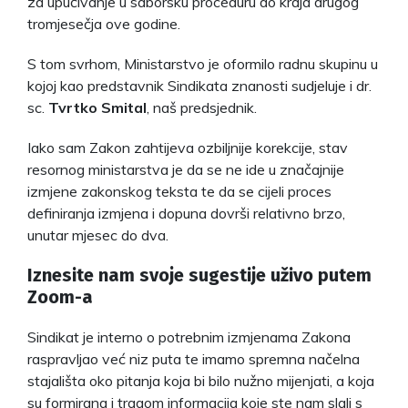
za upućivanje u saborsku proceduru do kraja drugog
tromjesečja ove godine.
S tom svrhom, Ministarstvo je oformilo radnu skupinu u
kojoj kao predstavnik Sindikata znanosti sudjeluje i dr.
sc.
Tvrtko Smital
, naš predsjednik.
Iako sam Zakon zahtijeva ozbiljnije korekcije, stav
resornog ministarstva je da se ne ide u značajnije
izmjene zakonskog teksta te da se cijeli proces
definiranja izmjena i dopuna dovrši relativno brzo,
unutar mjesec do dva.
Iznesite nam svoje sugestije uživo putem
Zoom-a
Sindikat je interno o potrebnim izmjenama Zakona
raspravljao već niz puta te imamo spremna načelna
stajališta oko pitanja koja bi bilo nužno mijenjati, a koja
su formirana i tragom informacija koje ste nam slali s