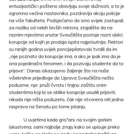
entuzijastički i pošteno obavljaju svoje dužnosti, a to je
ogromna većina nastavnika, pozdravlja akciju policije
na više fakulteta. Podsjećamo da smo uvijek zastupali,
za razliku od nekih bivših rektora, stajalište da na
raznim mjestima unutar Sveučilišta postoje razni oblici
korupcije od kojih je prodaja ispita najprisutnija. Rektori
su ranijih godina uvijek poncijepilatovski tvrdili da im
„nije poznato da korupcije ima, a ako je ipak ima da je
ona pojedinačni fenomen, i da pozivaju studente da to
prijave“. Danas iskazujemo žaljenje što na naše
višekratne prijedloge da Uprava Sveučilišta nešto
poduzme, npr. pruži čvrstu i trajnu zaštitu onim
studentima koji bi se oblike korupcije usudili prijaviti,
nikada nije ništa poduzeto, čak nije otvorena niti jedna
rasprava na Senatu po tome pitanju.
U uvjetima kada gra?ani, na svojim gorkim
iskustvima, sami najbolje znaju kako se upisuje preko
veze, koliko se plaća po ispitu, koga treba tražiti za