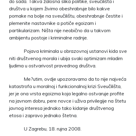
do sada. Takva žalosna slika politike, sveučilišta i
društva u kojem živimo obeshrabruje bilo kakve
pomake na bolje na sveučilištu, obeshrabruje čestite i
plemenite nastavnike a potiče egoizam i
partikularizam. Ništa nije neobično da u takvom
ambijentu postoje i kriminalne radnje.
Pojava kriminala u obrazovnoj ustanovi kida sve
niti društvenog morala i ubija svaki optimizam mladim
ljudima u ostvarivost pravednog društva.
Me?utim, ovdje upozoravamo da to nije najveća
katastrofa u moralnoj i funkcionalnoj krizi Sveučilišta,
jer je ona vrsta egoizma koja legalno ostvaruje profite
na javnom dobru, pere novce i uživa privilegije na štetu
javnog interesa jednako tako kidanje društvenog
etosa i zapravo jednako štetna.
U Zagrebu, 18. rujna 2008.