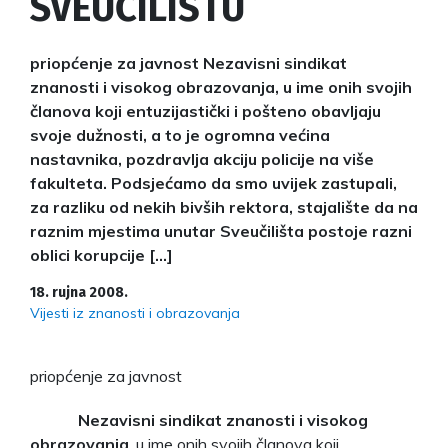
SVEUČILIŠTU
priopćenje za javnost Nezavisni sindikat
znanosti i visokog obrazovanja, u ime onih svojih
članova koji entuzijastički i pošteno obavljaju
svoje dužnosti, a to je ogromna većina
nastavnika, pozdravlja akciju policije na više
fakulteta. Podsjećamo da smo uvijek zastupali,
za razliku od nekih bivših rektora, stajalište da na
raznim mjestima unutar Sveučilišta postoje razni
oblici korupcije […]
18. rujna 2008.
Vijesti iz znanosti i obrazovanja
priopćenje za javnost
Nezavisni sindikat znanosti i visokog
obrazovanja
, u ime onih svojih članova koji