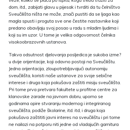
dom, itd., zabijati glavu u pijesak i tvrditi da tu čelništvo
Sveučilišta ništa ne može, znači pustiti da se ljaga kao
magla spusti i proguta sve one čestite nastavnike koji
predano obavljaju svoj posao u radu s mladim ljudima i
koji su im uzor. U tome je velika odgovornost čelnika
visokoobrazovnih ustanova.
Takva odsutnost djelovanja posljedica je sukoba izme?
u dvije orijentacije, koji odavno postoji na Sveučilištu.
Jedna orijentacija, zloupotrebljavajući autonomiju
sveučilišta, koristi naše ustanove za svoje sebične
interese i druga koja pokušava zaštiti misiju sveučilišta.
Pri tome prva pretvara fakultete u profitne centre za
klanovske zarade na javnom dobru, uporno se
godinama opire stvaranju modernog i integriranog
sveučilišta, podiže školarine, itd. itd, i druga koja
pokušava zaštititi javni interes na sveučilištu i pri tome
ne nailazi na potporu niti jedne od vladajućih garnitura