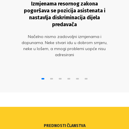
Izmjenama resornog zakona
pogoršava se pozicija asistenata i
nastavlja diskriminacija dijela
predavača
Načelno nismo zadovoljni izmjenama i
dopunama. Neke stvari idu u dobrom smjeru,
neke u lošem, a mnogi problemi uopće nisu
adresirani
PREDNOSTI ČLANSTVA