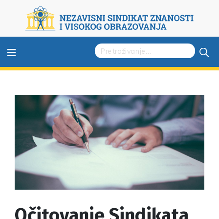
≡
Očitovanje Sindikata