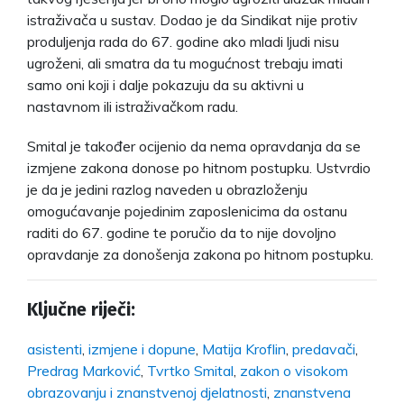
istraživača u sustav. Dodao je da Sindikat nije protiv
produljenja rada do 67. godine ako mladi ljudi nisu
ugroženi, ali smatra da tu mogućnost trebaju imati
samo oni koji i dalje pokazuju da su aktivni u
nastavnom ili istraživačkom radu.
Smital je također ocijenio da nema opravdanja da se
izmjene zakona donose po hitnom postupku. Ustvrdio
je da je jedini razlog naveden u obrazloženju
omogućavanje pojedinim zaposlenicima da ostanu
raditi do 67. godine te poručio da to nije dovoljno
opravdanje za donošenja zakona po hitnom postupku.
Ključne riječi:
asistenti
,
izmjene i dopune
,
Matija Kroflin
,
predavači
,
Predrag Marković
,
Tvrtko Smital
,
zakon o visokom
obrazovanju i znanstvenoj djelatnosti
,
znanstvena