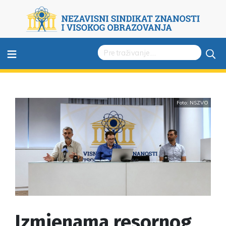
≡
Foto: NSZVO
Izmjenama resornog