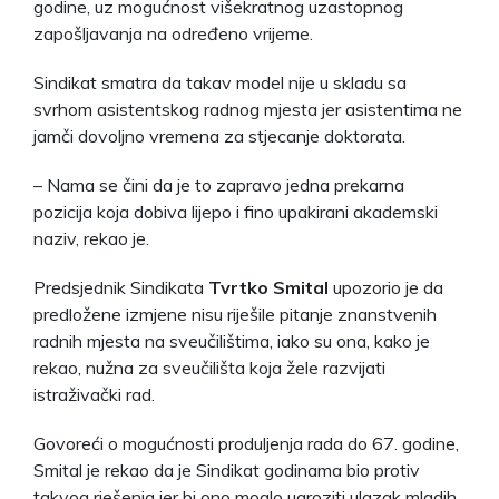
godine, uz mogućnost višekratnog uzastopnog
zapošljavanja na određeno vrijeme.
Sindikat smatra da takav model nije u skladu sa
svrhom asistentskog radnog mjesta jer asistentima ne
jamči dovoljno vremena za stjecanje doktorata.
– Nama se čini da je to zapravo jedna prekarna
pozicija koja dobiva lijepo i fino upakirani akademski
naziv, rekao je.
Predsjednik Sindikata
Tvrtko Smital
upozorio je da
predložene izmjene nisu riješile pitanje znanstvenih
radnih mjesta na sveučilištima, iako su ona, kako je
rekao, nužna za sveučilišta koja žele razvijati
istraživački rad.
Govoreći o mogućnosti produljenja rada do 67. godine,
Smital je rekao da je Sindikat godinama bio protiv
takvog rješenja jer bi ono moglo ugroziti ulazak mladih