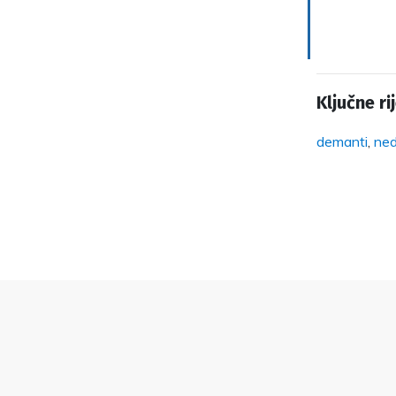
Ključne rij
demanti
,
ned