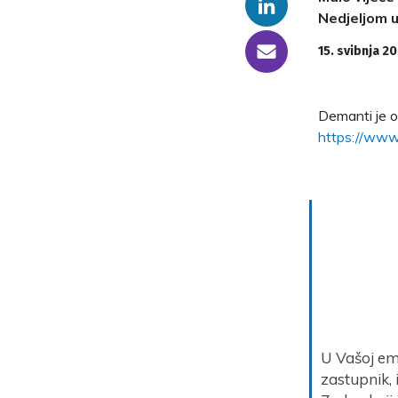
Linkedin
Nedjeljom u
someone@yoursite.com
15. svibnja 2
Demanti je o
https://www
U Vašoj emi
zastupnik, i