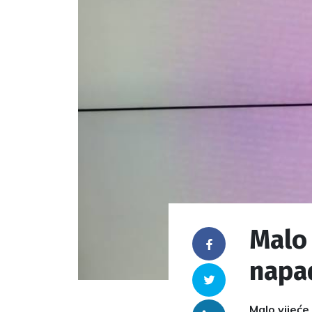
Malo 
Facebook
napad
Twitter
Malo vijeće