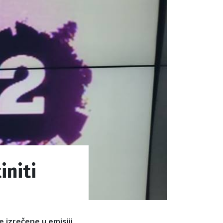
initi
e izrečene u emisiji