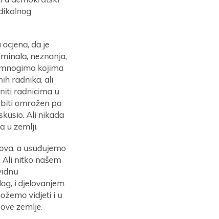
ndikalnog
 ocjena, da je
iminala, neznanja,
n mnogima kojima
ih radnika, ali
 niti radnicima u
e biti omražen pa
iskusio. Ali nikada
 u zemlji.
anova, a usuđujemo
. Ali nitko našem
vidnu
og, i djelovanjem
ožemo vidjeti i u
 ove zemlje.