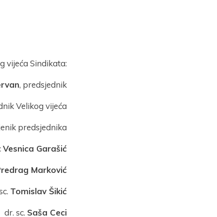
 vijeća Sindikata:
ervan
, predsjednik
dnik Velikog vijeća
jenik predsjednika
c
Vesnica Garašić
Predrag Marković
 sc.
Tomislav Šikić
dr. sc.
Saša Ceci