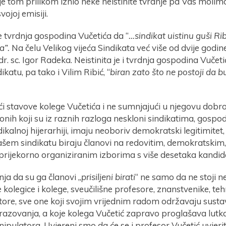
 je tom prilikom iznio neke neistinite tvrdnje pa Vas moli
vojoj emisiji.
je tvrdnja gospodina Vučetića da “
…sindikat uistinu guši Ribi
a”.
Na čelu Velikog vijeća Sindikata već više od dvije godine
dr. sc. Igor Radeka. Neistinita je i tvrdnja gospodina Vučeti
katu, pa tako i Vilim Ribić, “
biran zato što ne postoji da 
i stavove kolege Vučetića i ne sumnjajući u njegovu dobr
onih koji su iz raznih razloga neskloni sindikatima, gospodin
ndikalnoj hijerarhiji, imaju neoboriv demokratski legitimitet,
šem sindikatu biraju članovi na redovitim, demokratskim,
rijekorno organiziranim izborima s više desetaka kandid
nja da su ga članovi „
prisiljeni birati
“ ne samo da ne stoji ne
 kolegice i kolege, sveučilišne profesore, znanstvenike, teh
ore, sve one koji svojim vrijednim radom održavaju sustav
razovanja, a koje kolega Vučetić zapravo proglašava lut
ipulatora. Uvjereni smo da će se i profesor Vučetić uvjeri