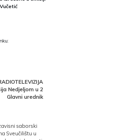
 Vučetić
nku:
ADIOTELEVIZIJA
ija Nedjeljom u 2
Glavni urednik
zavisni saborski
 na Sveučilištu u