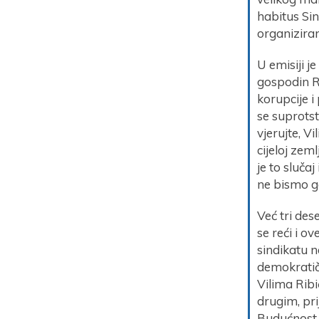
habitus Sin
organiziranj
U emisiji j
gospodin Ri
korupcije 
se suprotst
vjerujte, V
cijeloj zem
je to slučaj
ne bismo ge
Već tri des
se reći i o
sindikatu 
demokratič
Vilima Ribi
drugim, pri
Budućnost b