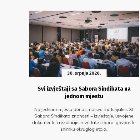
30. srpnja 2026.
pune
Svi izvještaji sa Sabora Sindikata na
jednom mjestu
Na jednom mjestu donosimo sve materijale s XI.
, ali
Sabora Sindikata znanosti – izvještaje, usvojene
ivše
dokumente i rezolucije, rezultate izbora, govore te
kat i
snimku okruglog stola.