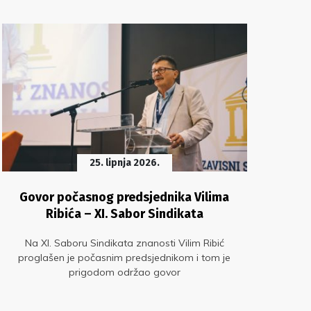
25. lipnja 2026.
Govor počasnog predsjednika Vilima
Pl
Ribića – XI. Sabor Sindikata
Na XI. Saboru Sindikata znanosti Vilim Ribić
proglašen je počasnim predsjednikom i tom je
Si
prigodom održao govor