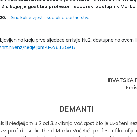
 2 u kojoj je gost bio profesor i saborski zastupnik Marko
Sindikalne vijesti i socijalno partnerstvo
020.
bjavljen na kraju prve sljedeće emisije Nu2, dostupne na ovom li
.hrt.hr/enz/nedjeljom-u-2/613591/
HRVATSKA R
Emis
DEMANTI
siji
Nedjeljom u 2
od 3. svibnja Vaš gost bio je uvaženi ne
zv. prof. dr. sc. lic. theol. Marko Vučetić, profesor filozofije