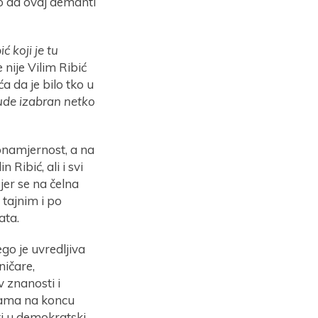
mo da ovaj demanti
ć koji je tu
 nije Vilim Ribić
ća da je bilo tko u
bude izabran netko
onamjernost, a na
 Ribić, ali i svi
 jer se na čelna
 tajnim i po
ata.
go je uvredljiva
ničare,
 znanosti i
kama na koncu
ti u demokratski