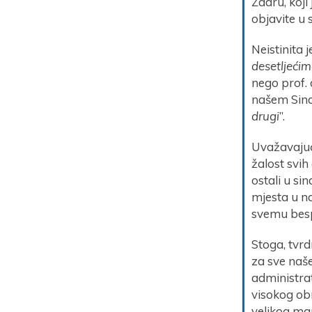
Zadru, koji
objavite u s
Neistinita 
desetljećim
nego prof. 
našem Sindi
drugi
”.
Uvažavajuć
žalost svih 
ostali u si
mjesta u na
svemu besp
Stoga, tvrd
za sve naše
administrat
visokog ob
velikog man