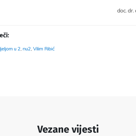
doc. dr.
eči:
jeljom u 2
,
nu2
,
Vilim Ribić
Vezane vijesti