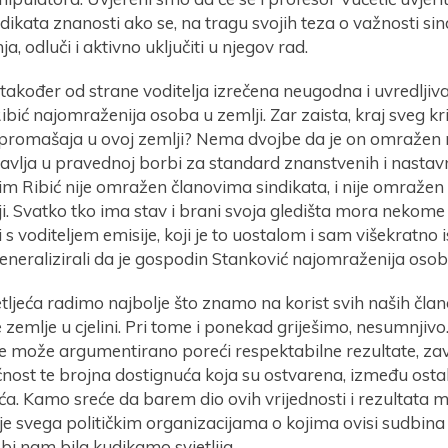
dikata znanosti ako se, na tragu svojih teza o važnosti si
a, odluči i aktivno uključiti u njegov rad.
e također od strane voditelja izrečena neugodna i uvredljiva
bić najomraženija osoba u zemlji. Zar zaista, kraj sveg kr
i promašaja u ovoj zemlji? Nema dvojbe da je on omraže
avlja u pravednoj borbi za standard znanstvenih i nastavn
ilim Ribić nije omražen članovima sindikata, i nije omražen
lji. Svatko tko ima stav i brani svoja gledišta mora nekom
 i s voditeljem emisije, koji je to uostalom i sam višekratno 
neralizirali da je gospodin Stanković najomraženija osoba
etljeća radimo najbolje što znamo na korist svih naših čl
ve zemlje u cjelini. Pri tome i ponekad griješimo, nesumnjivo
ne može argumentirano poreći respektabilne rezultate, za
nost te brojna dostignuća koja su ostvarena, između ostal
ća. Kamo sreće da barem dio ovih vrijednosti i rezultata m
je svega političkim organizacijama o kojima ovisi sudbina
i nam bila kudikamo svjetlija.