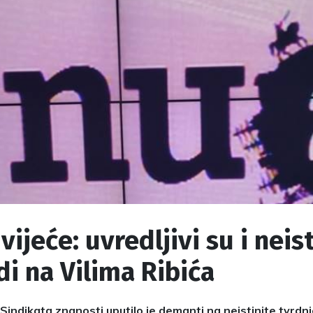
vijeće: uvredljivi su i neist
i na Vilima Ribića
 Sindikata znanosti uputilo je demanti na neistinite tvrdnj