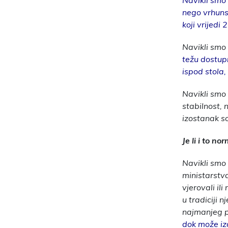
Navikli smo
nego vrhuns
koji vrijedi
Navikli smo
težu dostupn
ispod stola,
Navikli smo 
stabilnost, 
izostanak s
Je li i to no
Navikli smo
ministarstva
vjerovali il
u tradiciji 
najmanjeg p
dok može izd