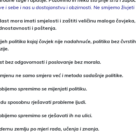
rodne tuge i apatije. Pozovimo ih neka što prije si?u i zapo
 i sebe i nas u dostojanstvu i obzirnosti. Ne smijemo živjeti 
ast mora imati smjelosti i zaštiti veličinu maloga čovjeka,
dnostavnosti i poštenja.
ijeh politika kojoj čovjek nije nadahnuće, politika bez čvrstih
ije.
ast bez odgovornosti i poslovanje bez morala.
jenu ne samo smjera već i metoda sadašnje politike.
obijemo spremimo se mijenjati politiku.
u sposobnu rješavati probleme ljudi.
bijemo spremimo se rješavati ih na ulici.
rnu zemlju po mjeri rada, učenja i znanja.