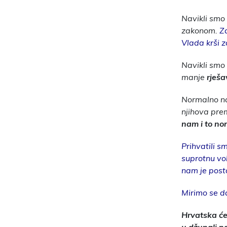
Navikli smo 
zakonom.
Za
Vlada krši 
Navikli smo 
manje
rješa
Normalno na
njihova pre
nam i to n
Prihvatili s
suprotnu vol
nam je posta
Mirimo se da
Hrvatska će