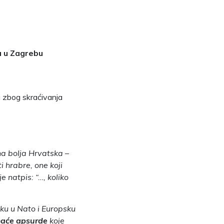
u u Zagrebu
ni zbog skraćivanja
na bolja Hrvatska –
i hrabre, one koji
 natpis: “…, koliko
sku u Nato i Europsku
aće apsurde
koje