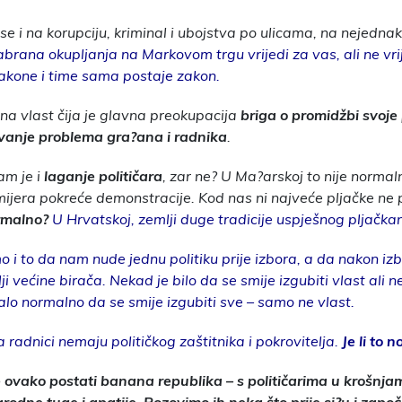
se i na korupciju, kriminal i ubojstva po ulicama, na nejednak
brana okupljanja na Markovom trgu vrijedi za vas, ali ne vrij
zakone i time sama postaje zakon.
na vlast čija je glavna preokupacija
briga o promidžbi svoje 
vanje problema gra?ana i radnika
.
m je i
laganje političara
, zar ne? U Ma?arskoj to nije norma
mijera pokreće demonstracije. Kod nas ni najveće pljačke ne 
ormalno?
U Hrvatskoj, zemlji duge tradicije uspješnog pljačkan
mo i to da nam nude jednu politiku prije izbora, a da nakon iz
ji većine birača. Nekad je bilo da se smije izgubiti vlast ali 
lo normalno da se smije izgubiti sve – samo ne vlast.
 radnici nemaju političkog zaštitnika i pokrovitelja.
Je li to 
 ovako postati banana republika – s političarima u krošnja