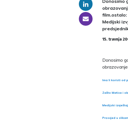
Donosimo go
Linkedin
obrazovanje
film.ostalo
someone@yoursite.com
Medijski iz
predsjednik
15. travnja 2
Donosimo govo
obrazovanje 
Ima li koristi od
Zašto Matica i o
Medijski izvještaj
Prosvjed u slika