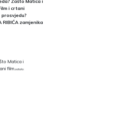
jeda? Zašto Matica i
lm i crtani
a prosvjedu?
IMA RIBIĆA zamjenika
što Matica i
ni film.
ostalo: