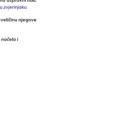
čnu uspravni hod.
u zvjerinjaku.
 veličinu njegove
 načela i