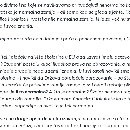
 živimo i na koje se navikavamo prihvaćajući nenormalno 
vatska je
normalna
zemlja – ali samo kad se gleda s jahte. Ka
lice i bolnice Hrvatska nije
normalna
zemlja.
Nije za većinu s
a i svog znanja.
imjera apsurda ovih dana je i priča o ponovnom povećanju š
itelji plaćaju najviše školarine u EU a za uzvrat imaju gotovo
?
Studenti postaju kupci ljudskog prava na obrazovanje, a 
 nigdje drugdje nego u zemlji znanja. Mi svi ostali navikli sm
olarina – i navikli da Država potplaćuje obrazovanje – pa što
h koračat će putevima zemlje znanja, a svi ostali trebaju pl
tope
. Je li to normalno?
A što je normalno? Školarine mora reg
ni europskih zemalja. Država mora financirati fakultete kako
edite i stipendije za sve. To je tek normalno.
se i na
druge apsurde u obrazovanju
: na ambiciozne reforme
amo na entuzijazmu nastavnika bez financijske potpore, na 