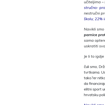
učiteljima –
stručno- pr
nestručni p
školu; 22% 
Navikli smo
parnice pro
sama optere
uskratiti sv
Je li to igdj
čuli smo, Dr
tvrtkama. Us
tako?er nitk
da financira
elitni sport
hrvatsku polit