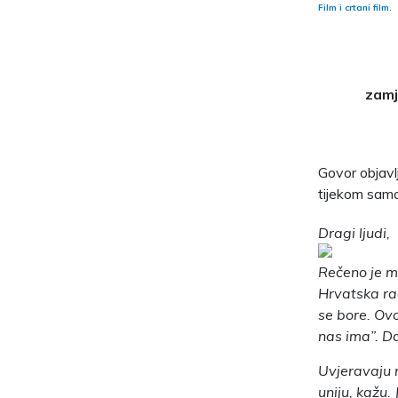
Film i crtani film.
zamj
Govor objavlj
tijekom sam
Dragi ljudi,
Rečeno je ma
Hrvatska rad
se bore. Ovo
nas ima”. Da
Uvjeravaju n
uniju, kažu.