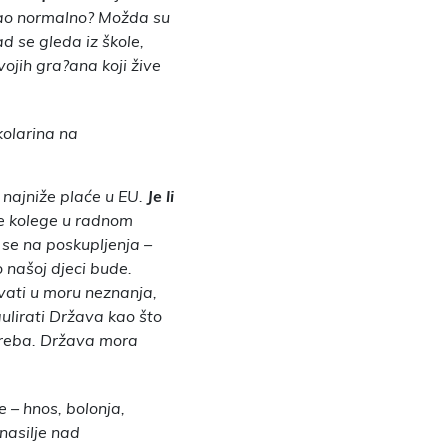
kao normalno? Možda su
d se gleda iz škole,
vojih gra?ana koji žive
kolarina na
 najniže plaće u EU.
Je li
ne kolege u radnom
o se na poskupljenja –
 našoj djeci bude.
ivati u moru neznanja,
ulirati Država kao što
 treba. Država mora
 – hnos, bolonja,
nasilje nad