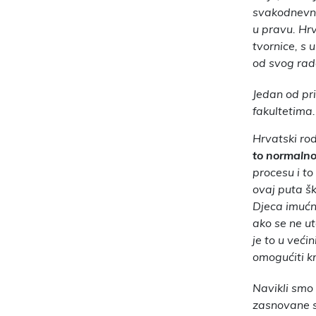
svakodnevno
u pravu. Hr
tvornice, s u
od svog rad
Jedan od pr
fakultetima.
Hrvatski rod
to normalno
procesu i to
ovaj puta šk
Djeca imućni
ako se ne u
je to u veći
omogućiti kr
Navikli smo 
zasnovane s