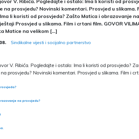
vor V. Ribića. Pogledajte i ostalo: Ima li koristi od prosv
 na prosvjedu? Novinski komentari. Prosvjed u slikama. Fi
: Ima li koristi od prosvjeda? Zašto Matica i obrazovanje n
vještaji Prosvjed u slikama. Film i crtani film. GOVOR VIL
a Matice na velikom […]
Sindikalne vijesti i socijalno partnerstvo
008.
r V. Ribića. Pogledajte i ostalo: Ima li koristi od prosvjeda? Za
na prosvjedu? Novinski komentari. Prosvjed u slikama. Film i crta
 prosvjeda?
brazovanje na prosvjedu?
i
ma.