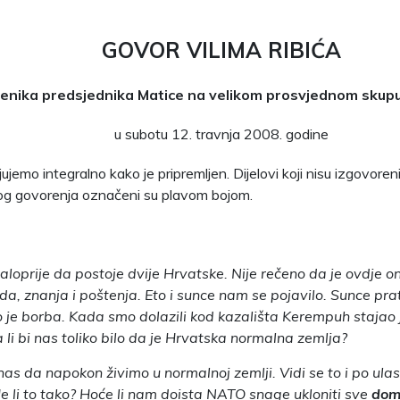
GOVOR VILIMA RIBIĆA
enika predsjednika Matice na velikom prosvjednom skup
u subotu 12. travnja 2008. godine
ujemo integralno kako je pripremljen. Dijelovi koji nisu izgovore
og govorenja označeni su plavom bojom.
loprije da postoje dvije Hrvatske. Nije rečeno da je ovdje o
a, znanja i poštenja. Eto i sunce nam se pojavilo. Sunce prat
 je borba. Kada smo dolazili kod kazališta Kerempuh stajao je
 li bi nas toliko bilo da je Hrvatska normalna zemlja?
as da napokon živimo u normalnoj zemlji. Vidi se to i po ula
 Je li to tako? Hoće li nam doista NATO snage ukloniti sve
dom