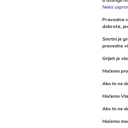
u džungli na
Neka usprave
Pravedna vl
dobrote, je
Smrtni je gr
pravedne viz
Grijeh je vl
Hoćemo prom
Ako to ne d
Hoćemo Vlad
Ako to ne do
Hoćemo mode