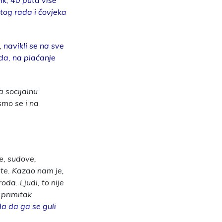
ik, 40 puta više
tog rada i čovjeka
,
navikli se na sve
da, na plaćanje
a socijalnu
 smo se i na
e, sudove,
te. Kazao nam je,
oda. Ljudi, to nije
 primitak
da da ga se guli