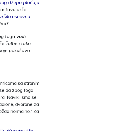
svog džepa plaćaju
nastavu drže
vršilo osnovnu
lno?
bog toga
vodi
že žalbe i tako
koje pokušava
parnicama sa stranim
 se da zbog toga
ra. Navikli smo se
tadione, dvorane za
 možda normalno? Za