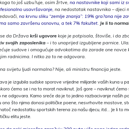
 koga to još uzbu?uje, osim žrtve,
na nastavnike koji sami iz 
ofesionalno usavršavanje,
na nedostatak nastavnika – djeci 
redavači,
na krvnu sliku “zemlje znanja”: 19% gra?ana nije za
ima samo završenu osnovnu, a tek 7% fakultet.
Je li to norma
 se da Država
krši ugovore
koje je potpisala, štoviše, i da z
tiv svojih zaposlenika
– i to unaprijed izgubljene parnice. Ula
ćuje sudove i omogućuje advokatima da zarade one novce 
ojim radnicima. I nitko za to ne odgovara.
e na svijetu ljudi normalno? Nije, ali ministru financija jeste.
žava je izgubila sudske sporove vrijedne milijarde vaših kuna u 
koro ćemo se i na to morat naviknut. Još gore – naviknut ćemo
o ne odgovara. Kamo sreće da je to jedino razbacivanje naših pa
ju ono što njima donosi političke poene, nesvrhovite mostove, s
 unatoč nedostatku sportskih terena za našu djecu, itd… Je li to
ičku elitu jeste.