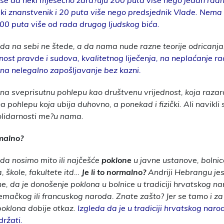
 se da neki mjesečno zara?uju 200 puta više nego jedan radn
ki znanstvenik i 20 puta više nego predsjednik Vlade. Nema 
 200 puta više od rada drugog ljudskog bića.
 da na sebi ne štede, a da nama nude razne teorije odricanja
ost pravde i sudova, kvalitetnog liječenja, na neplaćanje ra
 na nelegalno zapošljavanje bez kazni.
na sveprisutnu pohlepu kao društvenu vrijednost, koja razar
na pohlepu koja ubija duhovno, a ponekad i fizički. Ali navikli
olidarnosti me?u nama.
rmalno?
 da nosimo mito ili najčešće
poklone
u javne ustanove, bolnic
, škole, fakultete itd…
Je li to normalno?
Andriji Hebrangu jes
i ne, da je donošenje poklona u bolnice u tradiciji hrvatskog nar
njemačkog ili francuskog naroda. Znate zašto? Jer se tamo i za
oklona dobije otkaz.
Izgleda da je u tradiciji hrvatskog naro
ržati.