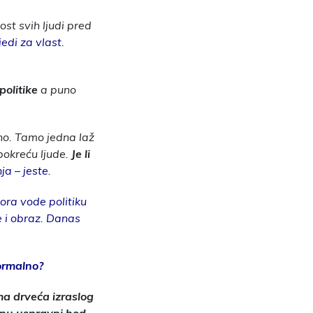
ost svih ljudi pred
edi za vlast.
politike
a puno
lno. Tamo jedna laž
pokreću ljude.
Je li
ja – jeste.
bora vode politiku
ne i obraz. Danas
normalno?
ma drveća izraslog